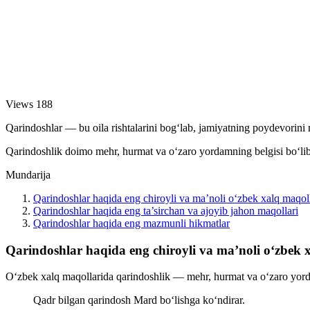
Views
188
Qarindoshlar — bu oila rishtalarini bog‘lab, jamiyatning poydevorini
Qarindoshlik doimo mehr, hurmat va o‘zaro yordamning belgisi bo‘lib
Mundarija
Qarindoshlar haqida eng chiroyli va ma’noli o‘zbek xalq maqoll
Qarindoshlar haqida eng ta’sirchan va ajoyib jahon maqollari
Qarindoshlar haqida eng mazmunli hikmatlar
Qarindoshlar haqida eng chiroyli va ma’noli o‘zbek 
O‘zbek xalq maqollarida qarindoshlik — mehr, hurmat va o‘zaro yordam
Qadr bilgan qarindosh Mard bo‘lishga ko‘ndirar.