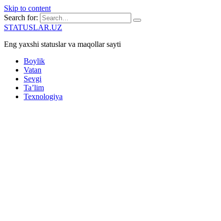
Skip to content
Search for:
STATUSLAR.UZ
Eng yaxshi statuslar va maqollar sayti
Boylik
Vatan
Sevgi
Ta’lim
Texnologiya