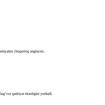
amiyatini chuqurroq anglaysiz.
g‘vor qadriyat ekanligini yoritadi.