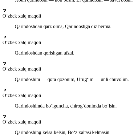
🔽
O‘zbek xalq maqoli
Qarindoshdan qarz olma, Qarindoshga qiz berma.
🔽
O‘zbek xalq maqoli
Qarindoshdan qorishgan afzal.
🔽
O‘zbek xalq maqoli
Qarindoshim — qora qozonim, Urug‘im — unli chuvolim.
🔽
O‘zbek xalq maqoli
Qarindoshimda bo‘lguncha, chirog‘donimda bo‘lsin.
🔽
O‘zbek xalq maqoli
Qarindoshing kelsa-kelsin, Bo‘z xaltasi kelmasin.