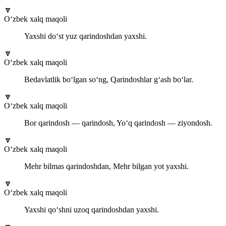
🔽
O‘zbek xalq maqoli
Yaxshi do‘st yuz qarindoshdan yaxshi.
🔽
O‘zbek xalq maqoli
Bedavlatlik bo‘lgan so‘ng, Qarindoshlar g‘ash bo‘lar.
🔽
O‘zbek xalq maqoli
Bor qarindosh — qarindosh, Yo‘q qarindosh — ziyondosh.
🔽
O‘zbek xalq maqoli
Mehr bilmas qarindoshdan, Mehr bilgan yot yaxshi.
🔽
O‘zbek xalq maqoli
Yaxshi qo‘shni uzoq qarindoshdan yaxshi.