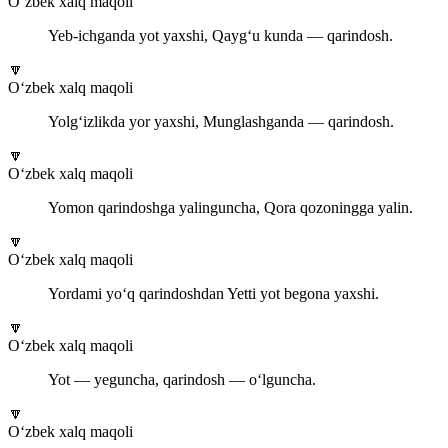
O‘zbek xalq maqoli
Yeb-ichganda yot yaxshi, Qayg‘u kunda — qarindosh.
🔽
O‘zbek xalq maqoli
Yolg‘izlikda yor yaxshi, Munglashganda — qarindosh.
🔽
O‘zbek xalq maqoli
Yomon qarindoshga yalinguncha, Qora qozoningga yalin.
🔽
O‘zbek xalq maqoli
Yordami yo‘q qarindoshdan Yetti yot begona yaxshi.
🔽
O‘zbek xalq maqoli
Yot — yeguncha, qarindosh — o‘lguncha.
🔽
O‘zbek xalq maqoli