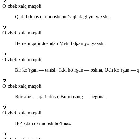
🔽
O‘zbek xalq maqoli
Qadr bilmas qarindoshdan Yaqindagi yot yaxshi.
🔽
O‘zbek xalq maqoli
Bemehr qarindoshdan Mehr bilgan yot yaxshi.
🔽
O‘zbek xalq maqoli
Bir ko‘rgan — tanish, Ikki ko‘rgan — oshna, Uch ko‘rgan — q
🔽
O‘zbek xalq maqoli
Borsang — qarindosh, Bormasang — begona.
🔽
O‘zbek xalq maqoli
Bo‘ladan qarindosh bo‘lmas.
🔽