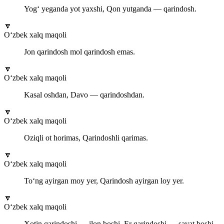
Yog‘ yeganda yot yaxshi, Qon yutganda — qarindosh.
🔽
O‘zbek xalq maqoli
Jon qarindosh mol qarindosh emas.
🔽
O‘zbek xalq maqoli
Kasal oshdan, Davo — qarindoshdan.
🔽
O‘zbek xalq maqoli
Oziqli ot horimas, Qarindoshli qarimas.
🔽
O‘zbek xalq maqoli
To‘ng ayirgan moy yer, Qarindosh ayirgan loy yer.
🔽
O‘zbek xalq maqoli
Xotin qarindoshi — ilon boshi, Er qarindoshi — savat boshi.