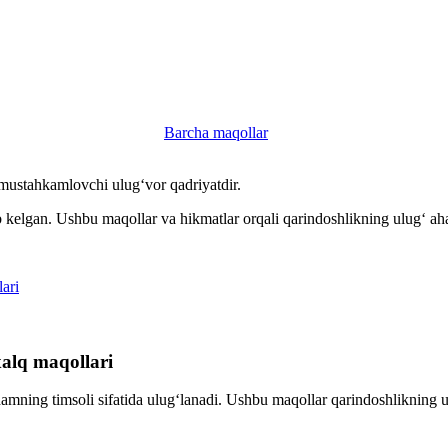
Barcha maqollar
 mustahkamlovchi ulug‘vor qadriyatdir.
 kelgan. Ushbu maqollar va hikmatlar orqali qarindoshlikning ulug‘ ah
ari
xalq maqollari
ning timsoli sifatida ulug‘lanadi. Ushbu maqollar qarindoshlikning ulu