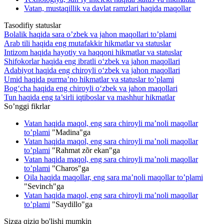
Vatan, mustaqillik va davlat ramzlari haqida maqollar
Tasodifiy statuslar
Bolalik haqida sara o’zbek va jahon maqollari to’plami
Arab tili haqida eng mutafakkir hikmatlar va statuslar
Intizom haqida hayotiy va haqqoni hikmatlar va statuslar
Shifokorlar haqida eng ibratli o‘zbek va jahon maqollari
Adabiyot haqida eng chiroyli o‘zbek va jahon maqollari
Umid haqida purma’no hikmatlar va statuslar to’plami
Bog‘cha haqida eng chiroyli o‘zbek va jahon maqollari
Tun haqida eng ta’sirli iqtiboslar va mashhur hikmatlar
So’nggi fikrlar
Vatan haqida maqol, eng sara chiroyli ma’noli maqollar
to’plami
"
Madina
"ga
Vatan haqida maqol, eng sara chiroyli ma’noli maqollar
to’plami
"
Rahmat zõr ekan
"ga
Vatan haqida maqol, eng sara chiroyli ma’noli maqollar
to’plami
"
Charos
"ga
Oila haqida maqollar, eng sara ma’noli maqollar to’plami
"
Sevinch
"ga
Vatan haqida maqol, eng sara chiroyli ma’noli maqollar
to’plami
"
Saydillo
"ga
Sizga qiziq bo'lishi mumkin