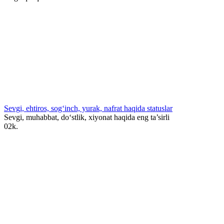
Sevgi, ehtiros, sog‘inch, yurak, nafrat haqida statuslar
Sevgi, muhabbat, do‘stlik, xiyonat haqida eng ta’sirli
0
2k.