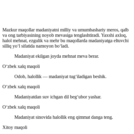
Mazkur maqollar madaniyatni milliy va umumbashariy meros, qalb
va ong tarbiyasining noyob mevasiga tenglashtiradi. Yaxshi axloq,
halol mehnat, ezgulik va mehr bu maqollarda madaniyatga eltuvchi
silliq yo‘l sifatida namoyon bo‘ladi.
Madaniyat ekilgan joyda mehnat meva berar.
O‘zbek xalq maqoli
Odob, halollik — madaniyat tug‘iladigan beshik.
O‘zbek xalq maqoli
Madaniyatdan suv ichgan dil beg‘ubor yashar.
O‘zbek xalq maqoli
Madaniyat sinovida halollik eng qimmat danga teng.
Xitoy maqoli