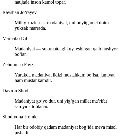
natijada inson kamol topar.
Ravshan Jo‘rayev
Milliy xazina — madaniyat, uni boyitgan el doim
yuksak marrada.
Marhabo Dil
Madaniyat — sukunatdagi kuy, eshitgan qalb hushyor
bo‘lar.
Zebunniso Fayz
Yurakda madaniyat ildizi mustahkam bo‘lsa, jamiyat
ham mustahkamdir.
Davron Shod
Madaniyat go‘yo dur, uni yig‘gan millat ma’rifat
saroyida toblanar.
Shodiyona Homid
Har bir odobiy qadam madaniyat bog‘ida meva misol
pishadi.