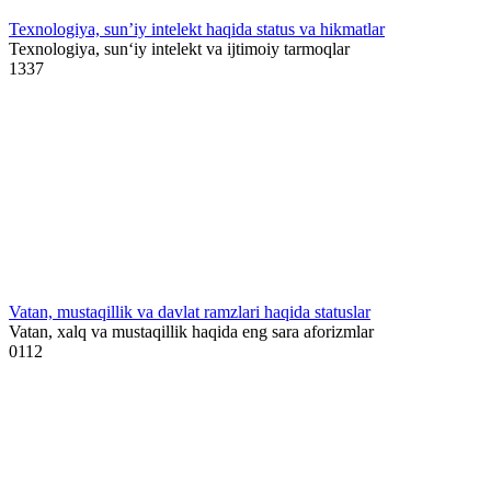
Texnologiya, sun’iy intelekt haqida status va hikmatlar
Texnologiya, sun‘iy intelekt va ijtimoiy tarmoqlar
1
337
Vatan, mustaqillik va davlat ramzlari haqida statuslar
Vatan, xalq va mustaqillik haqida eng sara aforizmlar
0
112