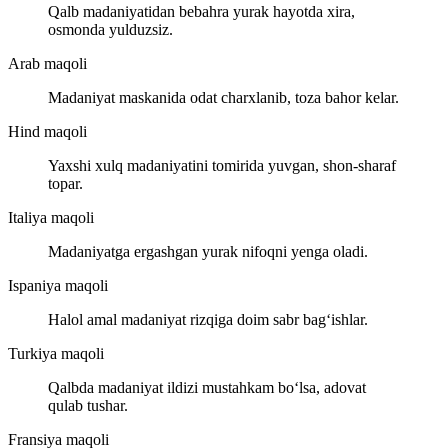
Qalb madaniyatidan bebahra yurak hayotda xira,
osmonda yulduzsiz.
Arab maqoli
Madaniyat maskanida odat charxlanib, toza bahor kelar.
Hind maqoli
Yaxshi xulq madaniyatini tomirida yuvgan, shon-sharaf
topar.
Italiya maqoli
Madaniyatga ergashgan yurak nifoqni yenga oladi.
Ispaniya maqoli
Halol amal madaniyat rizqiga doim sabr bag‘ishlar.
Turkiya maqoli
Qalbda madaniyat ildizi mustahkam bo‘lsa, adovat
qulab tushar.
Fransiya maqoli