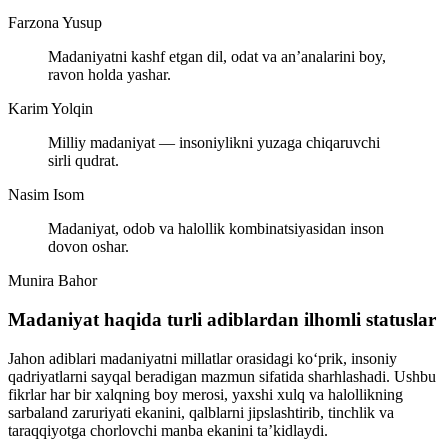
Farzona Yusup
Madaniyatni kashf etgan dil, odat va an’analarini boy,
ravon holda yashar.
Karim Yolqin
Milliy madaniyat — insoniylikni yuzaga chiqaruvchi
sirli qudrat.
Nasim Isom
Madaniyat, odob va halollik kombinatsiyasidan inson
dovon oshar.
Munira Bahor
Madaniyat haqida turli adiblardan ilhomli statuslar
Jahon adiblari madaniyatni millatlar orasidagi ko‘prik, insoniy
qadriyatlarni sayqal beradigan mazmun sifatida sharhlashadi. Ushbu
fikrlar har bir xalqning boy merosi, yaxshi xulq va halollikning
sarbaland zaruriyati ekanini, qalblarni jipslashtirib, tinchlik va
taraqqiyotga chorlovchi manba ekanini ta’kidlaydi.