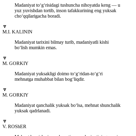
Madaniyat to‘g‘risidagi tushuncha nihoyatda keng — u
yuz yuvishdan tortib, inson tafakkurining eng yuksak
cho‘qqilarigacha boradi.
🔽
M.I. KALININ
Madaniyat tarixini bilmay turib, madaniyatli kishi
bo‘lish mumkin emas.
🔽
M. GORKIY
Madaniyat yuksakligi doimo to‘g‘ridan-to‘g‘ri
mehnatga muhabbat bilan bog‘liqdir.
🔽
M. GORKIY
Madaniyat qanchalik yuksak bo‘lsa, mehnat shunchalik
yuksak qadrlanadi.
🔽
V. ROShER