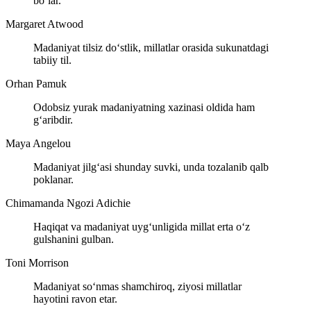
bo‘lar.
Margaret Atwood
Madaniyat tilsiz do‘stlik, millatlar orasida sukunatdagi
tabiiy til.
Orhan Pamuk
Odobsiz yurak madaniyatning xazinasi oldida ham
g‘aribdir.
Maya Angelou
Madaniyat jilg‘asi shunday suvki, unda tozalanib qalb
poklanar.
Chimamanda Ngozi Adichie
Haqiqat va madaniyat uyg‘unligida millat erta o‘z
gulshanini gulban.
Toni Morrison
Madaniyat so‘nmas shamchiroq, ziyosi millatlar
hayotini ravon etar.