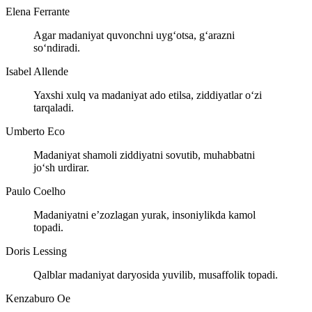
Elena Ferrante
Agar madaniyat quvonchni uyg‘otsa, g‘arazni
so‘ndiradi.
Isabel Allende
Yaxshi xulq va madaniyat ado etilsa, ziddiyatlar o‘zi
tarqaladi.
Umberto Eco
Madaniyat shamoli ziddiyatni sovutib, muhabbatni
jo‘sh urdirar.
Paulo Coelho
Madaniyatni e’zozlagan yurak, insoniylikda kamol
topadi.
Doris Lessing
Qalblar madaniyat daryosida yuvilib, musaffolik topadi.
Kenzaburo Oe