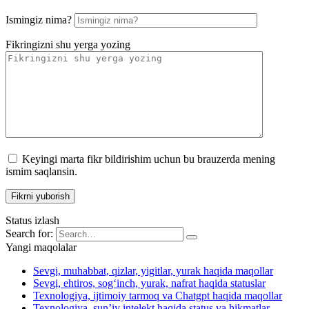
Ismingiz nima?
Fikringizni shu yerga yozing
Keyingi marta fikr bildirishim uchun bu brauzerda mening
ismim saqlansin.
Status izlash
Search for:
Yangi maqolalar
Sevgi, muhabbat, qizlar, yigitlar, yurak haqida maqollar
Sevgi, ehtiros, sog‘inch, yurak, nafrat haqida statuslar
Texnologiya, ijtimoiy tarmoq va Chatgpt haqida maqollar
Texnologiya, sun’iy intelekt haqida status va hikmatlar