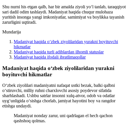
Shu nurni his etgan qalb, har bir amalda ziyoli yo‘l tanlab, taraqqiyot
sari dadil odim tashlaydi. Madaniyat haqida chuqur mulohaza
yuritish insonga yangi imkoniyatlar, samimiyat va boylikka tayanish
zarurligini uqtiradi.
Mundarija
Madaniyat haqida o‘zbek ziyolilaridan yurakni boyituvchi
hikmatlar
Madaniyat haqida turli adiblardan ilhomli statuslar
Madaniyat haqida ifodali ibratlimaqollar
Madaniyat haqida o‘zbek ziyolilaridan yurakni
boyituvchi hikmatlar
O‘zbek ziyolilari madaniyatni nafaqat ustki bezak, balki qalbni
o‘stiruvchi, milliy ruhni charxlovchi asosiy poydevor sifatida
sharhlashadi. Ushbu satrlar insonni xulq-atvor, odob va odatlar
uyg‘unligida o‘sishga chorlab, jamiyat hayotini boy va rangdor
etishga undaydi.
Madaniyat nonday zarur, uni qadrlagan el hech qachon
qashshoq qolmas.