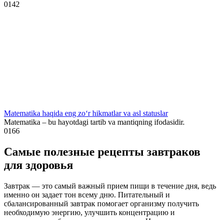
0
142
Matematika haqida eng zo‘r hikmatlar va asl statuslar
Matematika – bu hayotdagi tartib va mantiqning ifodasidir.
0
166
Самые полезные рецепты завтраков
для здоровья
Завтрак — это самый важный прием пищи в течение дня, ведь
именно он задает тон всему дню. Питательный и
сбалансированный завтрак помогает организму получить
необходимую энергию, улучшить концентрацию и