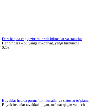
Dars haqida eng qiziqarli ibratli hikmatlar va statuslar
Har bir dars – bu yangi imkoniyat, yangi tushuncha
0
258
Buyuklar haqida purma’no hikmatlar va statuslar to‘plami
Buyuk insonlar tavakkal qilgan, mehnat qilgan va hech