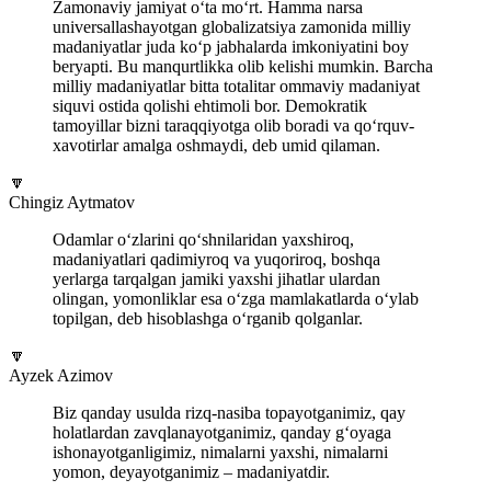
Zamonaviy jamiyat o‘ta mo‘rt. Hamma narsa
universallashayotgan globalizatsiya zamonida milliy
madaniyatlar juda ko‘p jabhalarda imkoniyatini boy
beryapti. Bu manqurtlikka olib kelishi mumkin. Barcha
milliy madaniyatlar bitta totalitar ommaviy madaniyat
siquvi ostida qolishi ehtimoli bor. Demokratik
tamoyillar bizni taraqqiyotga olib boradi va qo‘rquv-
xavotirlar amalga oshmaydi, deb umid qilaman.
🔽
Chingiz Aytmatov
Odamlar o‘zlarini qo‘shnilaridan yaxshiroq,
madaniyatlari qadimiyroq va yuqoriroq, boshqa
yerlarga tarqalgan jamiki yaxshi jihatlar ulardan
olingan, yomonliklar esa o‘zga mamlakatlarda o‘ylab
topilgan, deb hisoblashga o‘rganib qolganlar.
🔽
Ayzek Azimov
Biz qanday usulda rizq-nasiba topayotganimiz, qay
holatlardan zavqlanayotganimiz, qanday g‘oyaga
ishonayotganligimiz, nimalarni yaxshi, nimalarni
yomon, deyayotganimiz – madaniyatdir.