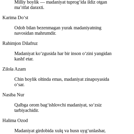
Milliy boylik — madaniyat tuprog‘ida ildiz otgan
ma’rifat daraxti.
Karima Do‘st
Odob bilan bezenmagan yurak madaniyatning
navosidan mahrumdir.
Rahimjon Dilafruz
Madaniyat ko‘zgusida har bir inson o‘zini yangidan
kashf etar.
Zilola Azam
Chin boylik oltinda emas, madaniyat zinapoyasida
o‘sar.
Nasiba Nur
Qalbga orom bag‘ishlovchi madaniyat, so‘zsiz
tarbiyachidir.
Halima Ozod
Madaniyat girdobida xulq va husn uyg‘unlashar,