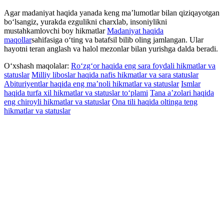
Agar madaniyat haqida yanada keng ma’lumotlar bilan qiziqayotgan
bo‘lsangiz, yurakda ezgulikni charxlab, insoniylikni
mustahkamlovchi boy hikmatlar
Madaniyat haqida
maqollar
sahifasiga o‘ting va batafsil bilib oling jamlangan. Ular
hayotni teran anglash va halol mezonlar bilan yurishga dalda beradi.
O‘xshash maqolalar:
Ro‘zg‘or haqida eng sara foydali hikmatlar va
statuslar
Milliy liboslar haqida nafis hikmatlar va sara statuslar
Abituriyentlar haqida eng ma’noli hikmatlar va statuslar
Ismlar
haqida turfa xil hikmatlar va statuslar to‘plami
Tana a’zolari haqida
eng chiroyli hikmatlar va statuslar
Ona tili haqida oltinga teng
hikmatlar va statuslar