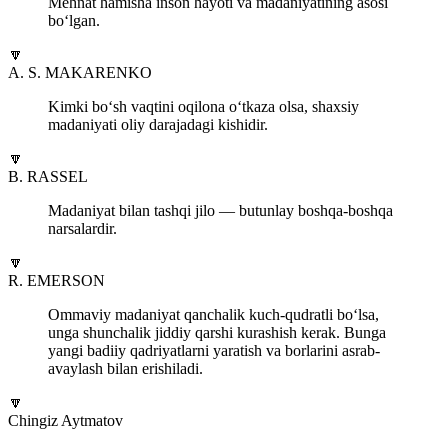
Mehnat hamisha inson hayoti va madaniyatining asosi
bo‘lgan.
🔽
A. S. MAKARENKO
Kimki bo‘sh vaqtini oqilona o‘tkaza olsa, shaxsiy
madaniyati oliy darajadagi kishidir.
🔽
B. RASSEL
Madaniyat bilan tashqi jilo — butunlay boshqa-boshqa
narsalardir.
🔽
R. EMERSON
Ommaviy madaniyat qanchalik kuch-qudratli bo‘lsa,
unga shunchalik jiddiy qarshi kurashish kerak. Bunga
yangi badiiy qadriyatlarni yaratish va borlarini asrab-
avaylash bilan erishiladi.
🔽
Chingiz Aytmatov