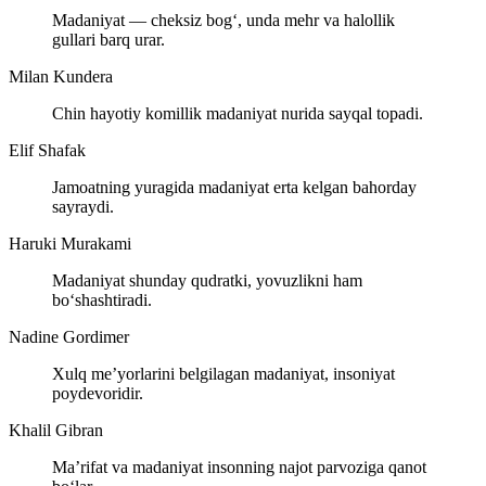
Madaniyat — cheksiz bog‘, unda mehr va halollik
gullari barq urar.
Milan Kundera
Chin hayotiy komillik madaniyat nurida sayqal topadi.
Elif Shafak
Jamoatning yuragida madaniyat erta kelgan bahorday
sayraydi.
Haruki Murakami
Madaniyat shunday qudratki, yovuzlikni ham
bo‘shashtiradi.
Nadine Gordimer
Xulq me’yorlarini belgilagan madaniyat, insoniyat
poydevoridir.
Khalil Gibran
Ma’rifat va madaniyat insonning najot parvoziga qanot