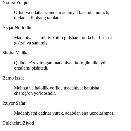
Nodira Yolqin
Odob va odatlar yonida madaniyat baland chinnich,
undan sirli ohang taralar.
Asqar Nuriddin
Madaniyat — milliy xotira gulshani, unda har bir fasl
go‘zal va samimiy.
Shoira Malika
Qalbda e’zoz topgan madaniyat, ko‘ngilni tiklaydi,
orzularni pishitadi.
Barno Izzat
Mehnat va halollik yo‘lida madaniyat hamisha
charog‘on yo‘ldoshdir.
Ixtiyor Safar
Madaniyatni qadrlar yurak, adabdan sira uzoqlashmas.
Gulchehra Ziyod