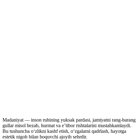
Madaniyat — inson ruhining yuksak pardasi, jamiyatni rang-barang
gullar misol bezab, hurmat va e’tibor rishtalarini mustahkamlaydi.
Bu tushuncha o‘zlikni kashf etish, o‘zgalarni qadrlash, hayotga
estetik nigoh bilan boquvchi ajoyib sehrdir.