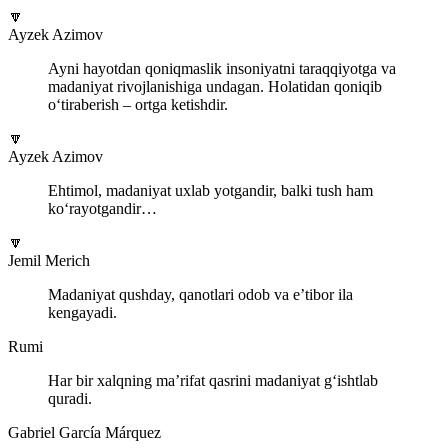
🔽
Ayzek Azimov
Ayni hayotdan qoniqmaslik insoniyatni taraqqiyotga va
madaniyat rivojlanishiga undagan. Holatidan qoniqib
o‘tiraberish – ortga ketishdir.
🔽
Ayzek Azimov
Ehtimol, madaniyat uxlab yotgandir, balki tush ham
ko‘rayotgandir…
🔽
Jemil Merich
Madaniyat qushday, qanotlari odob va e’tibor ila
kengayadi.
Rumi
Har bir xalqning ma’rifat qasrini madaniyat g‘ishtlab
quradi.
Gabriel García Márquez