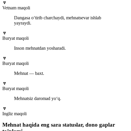
🔽
Vetnam maqoli
Dangasa o‘tirib charchaydi, mehnatsevar ishlab
yayraydi.
🔽
Buryat maqoli
Inson mehnatdan yosharadi.
🔽
Buryat maqoli
Mehnat — baxt.
🔽
Buryat maqoli
Mehnatsiz daromad yo‘q.
🔽
Ingliz maqoli
Mehnat haqida eng sara statuslar, dono gaplar