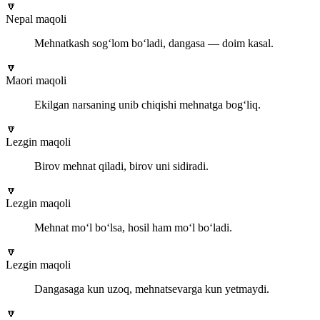
🔽
Nepal maqoli
Mehnatkash sog‘lom bo‘ladi, dangasa — doim kasal.
🔽
Maori maqoli
Ekilgan narsaning unib chiqishi mehnatga bog‘liq.
🔽
Lezgin maqoli
Birov mehnat qiladi, birov uni sidiradi.
🔽
Lezgin maqoli
Mehnat mo‘l bo‘lsa, hosil ham mo‘l bo‘ladi.
🔽
Lezgin maqoli
Dangasaga kun uzoq, mehnatsevarga kun yetmaydi.
🔽