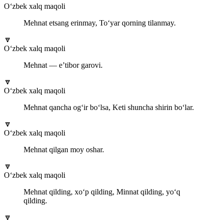
O‘zbek xalq maqoli
Mehnat etsang erinmay, To‘yar qorning tilanmay.
🔽
O‘zbek xalq maqoli
Mehnat — e’tibor garovi.
🔽
O‘zbek xalq maqoli
Mehnat qancha og‘ir bo‘lsa, Keti shuncha shirin bo‘lar.
🔽
O‘zbek xalq maqoli
Mehnat qilgan moy oshar.
🔽
O‘zbek xalq maqoli
Mehnat qilding, xo‘p qilding, Minnat qilding, yo‘q
qilding.
🔽