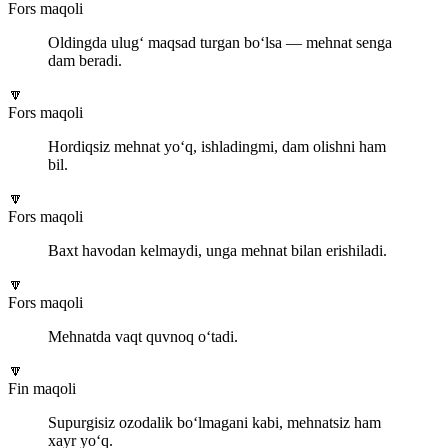
Fors maqoli
Oldingda ulug‘ maqsad turgan bo‘lsa — mehnat senga
dam beradi.
🔽
Fors maqoli
Hordiqsiz mehnat yo‘q, ishladingmi, dam olishni ham
bil.
🔽
Fors maqoli
Baxt havodan kelmaydi, unga mehnat bilan erishiladi.
🔽
Fors maqoli
Mehnatda vaqt quvnoq o‘tadi.
🔽
Fin maqoli
Supurgisiz ozodalik bo‘lmagani kabi, mehnatsiz ham
xayr yo‘q.