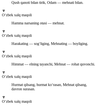
Qush qanoti bilan tirik, Odam — mehnati bilan.
🔽
O‘zbek xalq maqoli
Hamma narsaning otasi — mehnat.
🔽
O‘zbek xalq maqoli
Harakating — sog‘liging, Mehnating — boyliging.
🔽
O‘zbek xalq maqoli
Himmat — elning tayanchi, Mehnat — rohat quvonchi.
🔽
O‘zbek xalq maqoli
Hurmat qilsang, hurmat ko‘rasan, Mehnat qilsang,
davron surasan.
🔽
O‘zbek xalq maqoli