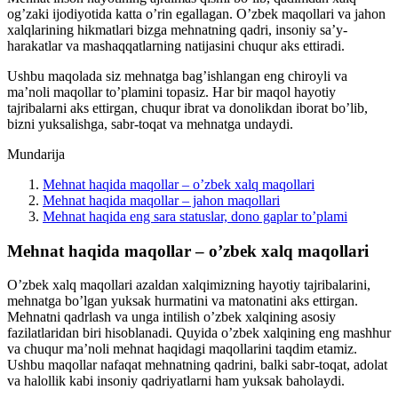
og’zaki ijodiyotida katta o’rin egallagan. O’zbek maqollari va jahon
xalqlarining hikmatlari bizga mehnatning qadri, insoniy sa’y-
harakatlar va mashaqqatlarning natijasini chuqur aks ettiradi.
Ushbu maqolada siz mehnatga bag’ishlangan eng chiroyli va
ma’noli maqollar to’plamini topasiz. Har bir maqol hayotiy
tajribalarni aks ettirgan, chuqur ibrat va donolikdan iborat bo’lib,
bizni yuksalishga, sabr-toqat va mehnatga undaydi.
Mundarija
Mehnat haqida maqollar – o’zbek xalq maqollari
Mehnat haqida maqollar – jahon maqollari
Mehnat haqida eng sara statuslar, dono gaplar to’plami
Mehnat haqida maqollar – o’zbek xalq maqollari
O’zbek xalq maqollari azaldan xalqimizning hayotiy tajribalarini,
mehnatga bo’lgan yuksak hurmatini va matonatini aks ettirgan.
Mehnatni qadrlash va unga intilish o’zbek xalqining asosiy
fazilatlaridan biri hisoblanadi. Quyida o’zbek xalqining eng mashhur
va chuqur ma’noli mehnat haqidagi maqollarini taqdim etamiz.
Ushbu maqollar nafaqat mehnatning qadrini, balki sabr-toqat, adolat
va halollik kabi insoniy qadriyatlarni ham yuksak baholaydi.