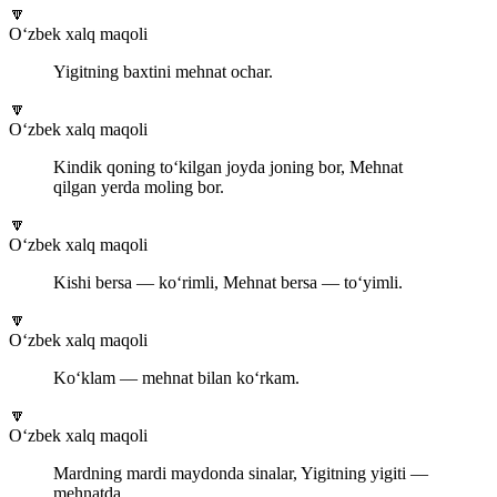
🔽
O‘zbek xalq maqoli
Yigitning baxtini mehnat ochar.
🔽
O‘zbek xalq maqoli
Kindik qoning to‘kilgan joyda joning bor, Mehnat
qilgan yerda moling bor.
🔽
O‘zbek xalq maqoli
Kishi bersa — ko‘rimli, Mehnat bersa — to‘yimli.
🔽
O‘zbek xalq maqoli
Ko‘klam — mehnat bilan ko‘rkam.
🔽
O‘zbek xalq maqoli
Mardning mardi maydonda sinalar, Yigitning yigiti —
mehnatda.