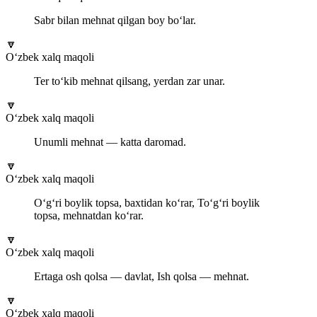
Sabr bilan mehnat qilgan boy bo‘lar.
🔽
O‘zbek xalq maqoli
Ter to‘kib mehnat qilsang, yerdan zar unar.
🔽
O‘zbek xalq maqoli
Unumli mehnat — katta daromad.
🔽
O‘zbek xalq maqoli
O‘g‘ri boylik topsa, baxtidan ko‘rar, To‘g‘ri boylik
topsa, mehnatdan ko‘rar.
🔽
O‘zbek xalq maqoli
Ertaga osh qolsa — davlat, Ish qolsa — mehnat.
🔽
O‘zbek xalq maqoli