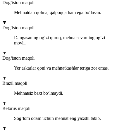
Dog‘iston maqoli
Mehnatdan qolma, qalpoqqa ham ega bo‘lasan.
🔽
Dog‘iston maqoli
Dangasaning og‘zi quruq, mehnatsevarning og‘zi
moyli.
🔽
Dog‘iston maqoli
Yer askarlar qoni va mehnatkashlar teriga zor emas.
🔽
Brazil maqoli
Mehnatsiz baxt bo‘lmaydi.
🔽
Belorus maqoli
Sog‘lom odam uchun mehnat eng yaxshi tabib.
🔽