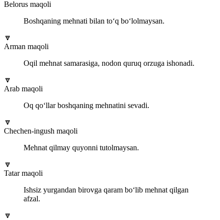
Belorus maqoli
Boshqaning mehnati bilan to‘q bo‘lolmaysan.
🔽
Arman maqoli
Oqil mehnat samarasiga, nodon quruq orzuga ishonadi.
🔽
Arab maqoli
Oq qo‘llar boshqaning mehnatini sevadi.
🔽
Chechen-ingush maqoli
Mehnat qilmay quyonni tutolmaysan.
🔽
Tatar maqoli
Ishsiz yurgandan birovga qaram bo‘lib mehnat qilgan
afzal.
🔽