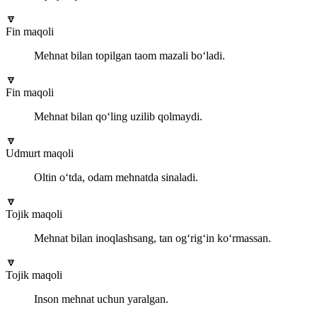
🔽
Fin maqoli
Mehnat bilan topilgan taom mazali bo‘ladi.
🔽
Fin maqoli
Mehnat bilan qo‘ling uzilib qolmaydi.
🔽
Udmurt maqoli
Oltin o‘tda, odam mehnatda sinaladi.
🔽
Tojik maqoli
Mehnat bilan inoqlashsang, tan og‘rig‘in ko‘rmassan.
🔽
Tojik maqoli
Inson mehnat uchun yaralgan.