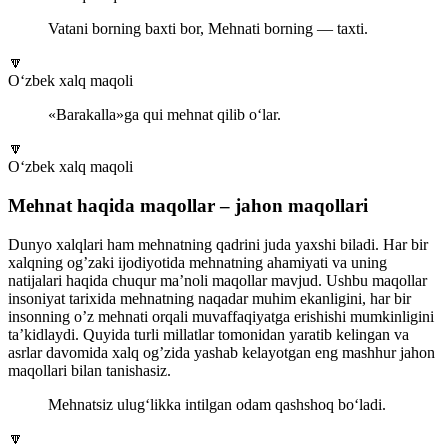
Vatani borning baxti bor, Mehnati borning — taxti.
🔽
O‘zbek xalq maqoli
«Barakalla»ga qui mehnat qilib o‘lar.
🔽
O‘zbek xalq maqoli
Mehnat haqida maqollar – jahon maqollari
Dunyo xalqlari ham mehnatning qadrini juda yaxshi biladi. Har bir
xalqning og’zaki ijodiyotida mehnatning ahamiyati va uning
natijalari haqida chuqur ma’noli maqollar mavjud. Ushbu maqollar
insoniyat tarixida mehnatning naqadar muhim ekanligini, har bir
insonning o’z mehnati orqali muvaffaqiyatga erishishi mumkinligini
ta’kidlaydi. Quyida turli millatlar tomonidan yaratib kelingan va
asrlar davomida xalq og’zida yashab kelayotgan eng mashhur jahon
maqollari bilan tanishasiz.
Mehnatsiz ulug‘likka intilgan odam qashshoq bo‘ladi.
🔽