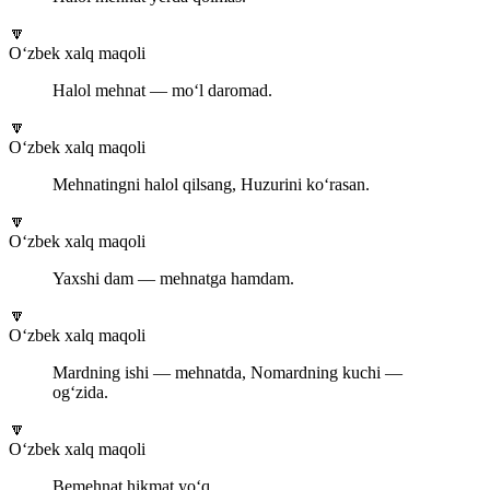
🔽
O‘zbek xalq maqoli
Halol mehnat — mo‘l daromad.
🔽
O‘zbek xalq maqoli
Mehnatingni halol qilsang, Huzurini ko‘rasan.
🔽
O‘zbek xalq maqoli
Yaxshi dam — mehnatga hamdam.
🔽
O‘zbek xalq maqoli
Mardning ishi — mehnatda, Nomardning kuchi —
og‘zida.
🔽
O‘zbek xalq maqoli
Bemehnat hikmat yo‘q.