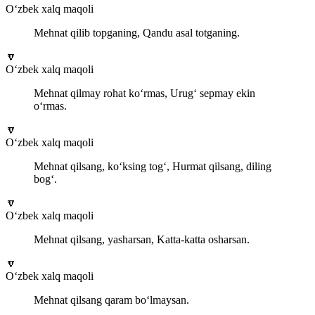
O‘zbek xalq maqoli
Mehnat qilib topganing, Qandu asal totganing.
🔽
O‘zbek xalq maqoli
Mehnat qilmay rohat ko‘rmas, Urug‘ sepmay ekin
o‘rmas.
🔽
O‘zbek xalq maqoli
Mehnat qilsang, ko‘ksing tog‘, Hurmat qilsang, diling
bog‘.
🔽
O‘zbek xalq maqoli
Mehnat qilsang, yasharsan, Katta-katta osharsan.
🔽
O‘zbek xalq maqoli
Mehnat qilsang qaram bo‘lmaysan.