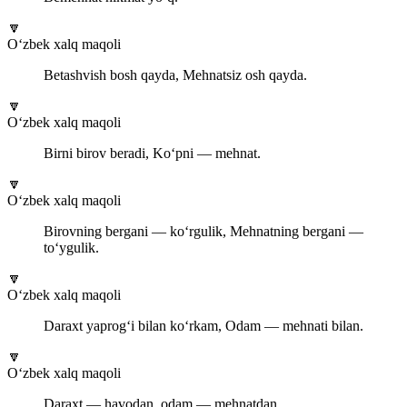
🔽
O‘zbek xalq maqoli
Betashvish bosh qayda, Mehnatsiz osh qayda.
🔽
O‘zbek xalq maqoli
Birni birov beradi, Ko‘pni — mehnat.
🔽
O‘zbek xalq maqoli
Birovning bergani — ko‘rgulik, Mehnatning bergani —
to‘ygulik.
🔽
O‘zbek xalq maqoli
Daraxt yaprog‘i bilan ko‘rkam, Odam — mehnati bilan.
🔽
O‘zbek xalq maqoli
Daraxt — havodan, odam — mehnatdan.