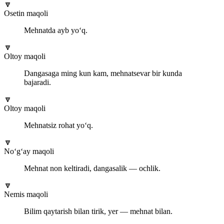
🔽
Osetin maqoli
Mehnatda ayb yo‘q.
🔽
Oltoy maqoli
Dangasaga ming kun kam, mehnatsevar bir kunda
bajaradi.
🔽
Oltoy maqoli
Mehnatsiz rohat yo‘q.
🔽
No‘g‘ay maqoli
Mehnat non keltiradi, dangasalik — ochlik.
🔽
Nemis maqoli
Bilim qaytarish bilan tirik, yer — mehnat bilan.