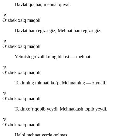
Davlat qochar, mehnat quvar.
🔽
O‘zbek xalq maqoli
Davlat ham egiz-egiz, Mehnat ham egiz-egiz.
🔽
O‘zbek xalq maqoli
Yetmish go‘zallikning bittasi — mehnat.
🔽
O‘zbek xalq maqoli
Tekinning minnati ko‘p, Mehnatning — ziynati.
🔽
O‘zbek xalq maqoli
Tekinxo‘r qopib yeydi, Mehnatkash topib yeydi.
🔽
O‘zbek xalq maqoli
Halol mehnat yerda qolmas.