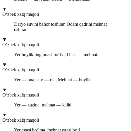
🔽
O‘zbek xalq maqoli
Daryo suvini bahor toshirar, Odam qadrini mehnat
oshirar.
🔽
O‘zbek xalq maqoli
Yer boylikning onasi bo‘lsa, Otasi — mehnat.
🔽
O‘zbek xalq maqoli
Yer — ona, suv — ota, Mehnat — boylik.
🔽
O‘zbek xalq maqoli
Yer — xazina, mehnat — kaliti.
🔽
O‘zbek xalq maqoli
Yer egasi bo‘lma, mehnat egasi bo‘l.