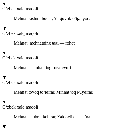
🔽
O‘zbek xalq maqoli
Mehnat kishini boqar, Yalqovlik o‘tga yoqar.
🔽
O‘zbek xalq maqoli
Mehnat, mehnatning tagi — rohat.
🔽
O‘zbek xalq maqoli
Mehnat — rohatning poydevori.
🔽
O‘zbek xalq maqoli
Mehnat tovoq to‘ldirar, Minnat toq kuydirar.
🔽
O‘zbek xalq maqoli
Mehnat shuhrat keltirar, Yalqovlik — la’nat.
🔽