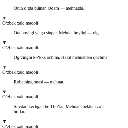
Oltin o‘tda bilinar, Odam — mehnatda.
🔽
O‘zbek xalq maqoli
Ota boyligi yeiga singar, Mehnat boyligi — elga.
🔽
O‘zbek xalq maqoli
Og‘zingni ko‘kka ochma, Halol mehnatdan qochma.
🔽
O‘zbek xalq maqoli
Rohatning onasi — mehnat.
🔽
O‘zbek xalq maqoli
Suvdan kechgan ho‘l bo‘lar, Mehnat chekkan zo‘r
bo‘lar.
🔽
O‘zbek xalq maqoli