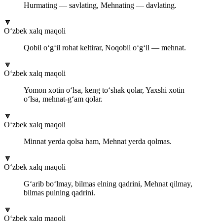
Hurmating — savlating, Mehnating — davlating.
🔽
O‘zbek xalq maqoli
Qobil o‘g‘il rohat keltirar, Noqobil o‘g‘il — mehnat.
🔽
O‘zbek xalq maqoli
Yomon xotin o‘lsa, keng to‘shak qolar, Yaxshi xotin
o‘lsa, mehnat-g‘am qolar.
🔽
O‘zbek xalq maqoli
Minnat yerda qolsa ham, Mehnat yerda qolmas.
🔽
O‘zbek xalq maqoli
G‘arib bo‘lmay, bilmas elning qadrini, Mehnat qilmay,
bilmas pulning qadrini.
🔽
O‘zbek xalq maqoli