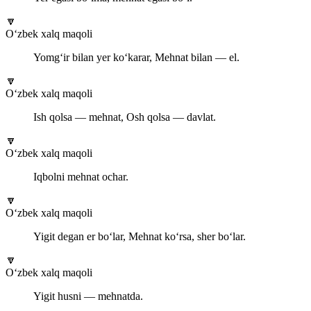
🔽
O‘zbek xalq maqoli
Yomg‘ir bilan yer ko‘karar, Mehnat bilan — el.
🔽
O‘zbek xalq maqoli
Ish qolsa — mehnat, Osh qolsa — davlat.
🔽
O‘zbek xalq maqoli
Iqbolni mehnat ochar.
🔽
O‘zbek xalq maqoli
Yigit degan er bo‘lar, Mehnat ko‘rsa, sher bo‘lar.
🔽
O‘zbek xalq maqoli
Yigit husni — mehnatda.