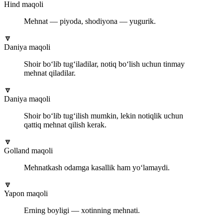
Hind maqoli
Mehnat — piyoda, shodiyona — yugurik.
🔽
Daniya maqoli
Shoir bo‘lib tug‘iladilar, notiq bo‘lish uchun tinmay
mehnat qiladilar.
🔽
Daniya maqoli
Shoir bo‘lib tug‘ilish mumkin, lekin notiqlik uchun
qattiq mehnat qilish kerak.
🔽
Golland maqoli
Mehnatkash odamga kasallik ham yo‘lamaydi.
🔽
Yapon maqoli
Erning boyligi — xotinning mehnati.