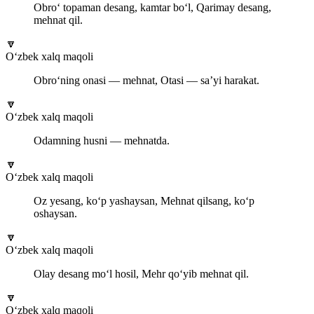
Obro‘ topaman desang, kamtar bo‘l, Qarimay desang,
mehnat qil.
🔽
O‘zbek xalq maqoli
Obro‘ning onasi — mehnat, Otasi — sa’yi harakat.
🔽
O‘zbek xalq maqoli
Odamning husni — mehnatda.
🔽
O‘zbek xalq maqoli
Oz yesang, ko‘p yashaysan, Mehnat qilsang, ko‘p
oshaysan.
🔽
O‘zbek xalq maqoli
Olay desang mo‘l hosil, Mehr qo‘yib mehnat qil.
🔽
O‘zbek xalq maqoli