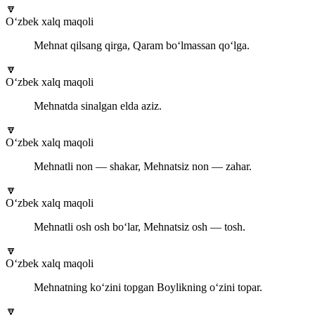
🔽
O‘zbek xalq maqoli
Mehnat qilsang qirga, Qaram bo‘lmassan qo‘lga.
🔽
O‘zbek xalq maqoli
Mehnatda sinalgan elda aziz.
🔽
O‘zbek xalq maqoli
Mehnatli non — shakar, Mehnatsiz non — zahar.
🔽
O‘zbek xalq maqoli
Mehnatli osh osh bo‘lar, Mehnatsiz osh — tosh.
🔽
O‘zbek xalq maqoli
Mehnatning ko‘zini topgan Boylikning o‘zini topar.
🔽