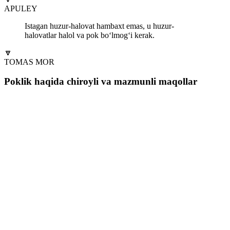
APULEY
Istagan huzur-halovat hambaxt emas, u huzur-
halovatlar halol va pok bo‘lmog‘i kerak.
🔽
TOMAS MOR
Poklik haqida chiroyli va mazmunli maqollar