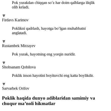
Pok yurakdan chiqqan so‘z har doim qalblarga iliqlik
olib keladi.
🔽
Firdavs Karimov
Poklikni qadrlash, hayotga bo‘lgan muhabbatni
anglatadi.
🔽
Rustambek Mirzayev
Pok yurak, hayotning eng yorqin nuridir.
🔽
Shohsanam Qobilova
Poklik inson hayotini boyituvchi eng katta boylikdir.
🔽
Sarvarbek Orifov
Poklik haqida dunyo adiblaridan samimiy va
chuqur ma’noli hikmatlar