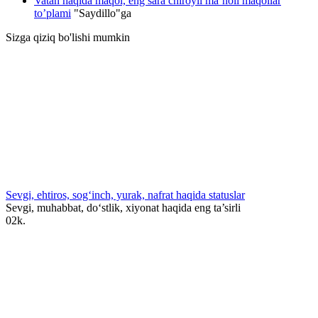
Vatan haqida maqol, eng sara chiroyli ma’noli maqollar
to’plami
"
Saydillo
"ga
Sizga qiziq bo'lishi mumkin
Sevgi, ehtiros, sog‘inch, yurak, nafrat haqida statuslar
Sevgi, muhabbat, do‘stlik, xiyonat haqida eng ta’sirli
0
2k.