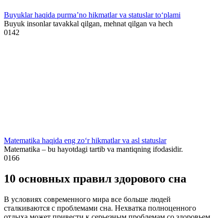
Buyuklar haqida purma’no hikmatlar va statuslar to‘plami
Buyuk insonlar tavakkal qilgan, mehnat qilgan va hech
0
142
Matematika haqida eng zo‘r hikmatlar va asl statuslar
Matematika – bu hayotdagi tartib va mantiqning ifodasidir.
0
166
10 основных правил здорового сна
В условиях современного мира все больше людей
сталкиваются с проблемами сна. Нехватка полноценного
отдыха может привести к серьезным проблемам со здоровьем,