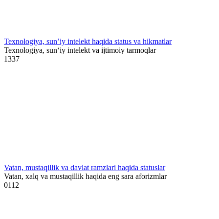
Texnologiya, sun’iy intelekt haqida status va hikmatlar
Texnologiya, sun‘iy intelekt va ijtimoiy tarmoqlar
1
337
Vatan, mustaqillik va davlat ramzlari haqida statuslar
Vatan, xalq va mustaqillik haqida eng sara aforizmlar
0
112