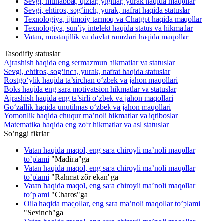
Sevgi, muhabbat, qizlar, yigitlar, yurak haqida maqollar
Sevgi, ehtiros, sog‘inch, yurak, nafrat haqida statuslar
Texnologiya, ijtimoiy tarmoq va Chatgpt haqida maqollar
Texnologiya, sun’iy intelekt haqida status va hikmatlar
Vatan, mustaqillik va davlat ramzlari haqida maqollar
Tasodifiy statuslar
Ajrashish haqida eng sermazmun hikmatlar va statuslar
Sevgi, ehtiros, sog‘inch, yurak, nafrat haqida statuslar
Rostgo‘ylik haqida ta’sirchan o‘zbek va jahon maqollari
Boks haqida eng sara motivatsion hikmatlar va statuslar
Ajrashish haqida eng ta’sirli o‘zbek va jahon maqollari
Go‘zallik haqida unutilmas o‘zbek va jahon maqollari
Yomonlik haqida chuqur ma’noli hikmatlar va iqtiboslar
Matematika haqida eng zo‘r hikmatlar va asl statuslar
So’nggi fikrlar
Vatan haqida maqol, eng sara chiroyli ma’noli maqollar
to’plami
"
Madina
"ga
Vatan haqida maqol, eng sara chiroyli ma’noli maqollar
to’plami
"
Rahmat zõr ekan
"ga
Vatan haqida maqol, eng sara chiroyli ma’noli maqollar
to’plami
"
Charos
"ga
Oila haqida maqollar, eng sara ma’noli maqollar to’plami
"
Sevinch
"ga