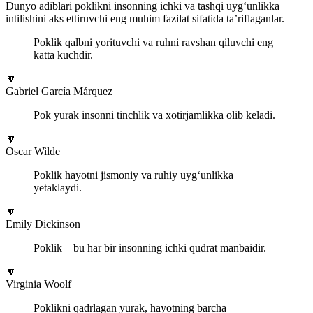
Dunyo adiblari poklikni insonning ichki va tashqi uyg‘unlikka
intilishini aks ettiruvchi eng muhim fazilat sifatida ta’riflaganlar.
Poklik qalbni yorituvchi va ruhni ravshan qiluvchi eng
katta kuchdir.
🔽
Gabriel García Márquez
Pok yurak insonni tinchlik va xotirjamlikka olib keladi.
🔽
Oscar Wilde
Poklik hayotni jismoniy va ruhiy uyg‘unlikka
yetaklaydi.
🔽
Emily Dickinson
Poklik – bu har bir insonning ichki qudrat manbaidir.
🔽
Virginia Woolf
Poklikni qadrlagan yurak, hayotning barcha