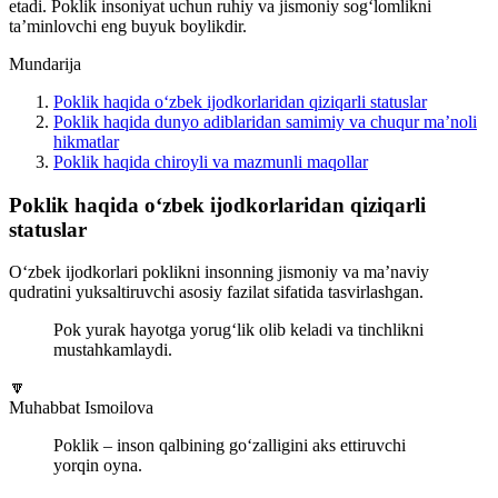
etadi. Poklik insoniyat uchun ruhiy va jismoniy sog‘lomlikni
ta’minlovchi eng buyuk boylikdir.
Mundarija
Poklik haqida o‘zbek ijodkorlaridan qiziqarli statuslar
Poklik haqida dunyo adiblaridan samimiy va chuqur ma’noli
hikmatlar
Poklik haqida chiroyli va mazmunli maqollar
Poklik haqida o‘zbek ijodkorlaridan qiziqarli
statuslar
O‘zbek ijodkorlari poklikni insonning jismoniy va ma’naviy
qudratini yuksaltiruvchi asosiy fazilat sifatida tasvirlashgan.
Pok yurak hayotga yorug‘lik olib keladi va tinchlikni
mustahkamlaydi.
🔽
Muhabbat Ismoilova
Poklik – inson qalbining go‘zalligini aks ettiruvchi
yorqin oyna.