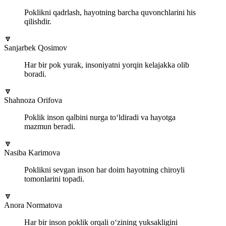
Poklikni qadrlash, hayotning barcha quvonchlarini his
qilishdir.
🔽
Sanjarbek Qosimov
Har bir pok yurak, insoniyatni yorqin kelajakka olib
boradi.
🔽
Shahnoza Orifova
Poklik inson qalbini nurga to‘ldiradi va hayotga
mazmun beradi.
🔽
Nasiba Karimova
Poklikni sevgan inson har doim hayotning chiroyli
tomonlarini topadi.
🔽
Anora Normatova
Har bir inson poklik orqali o‘zining yuksakligini