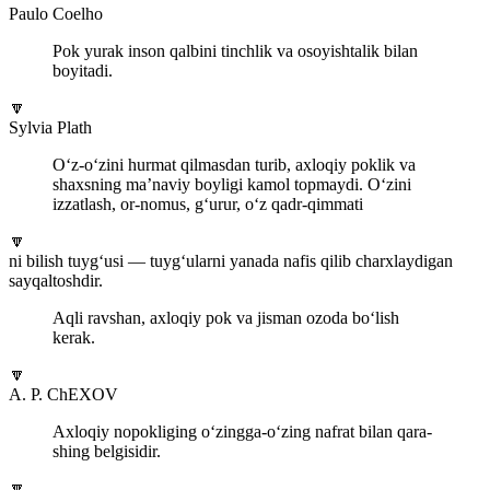
Paulo Coelho
Pok yurak inson qalbini tinchlik va osoyishtalik bilan
boyitadi.
🔽
Sylvia Plath
O‘z-o‘zini hurmat qilmasdan turib, axloqiy poklik va
shaxsning ma’naviy boyligi kamol topmaydi. O‘zini
izzatlash, or-nomus, g‘urur, o‘z qadr-qimmati
🔽
ni bilish tuyg‘usi — tuyg‘ularni yanada nafis qilib charxlaydigan
sayqaltoshdir.
Aqli ravshan, axloqiy pok va jisman ozoda bo‘lish
kerak.
🔽
A. P. ChEXOV
Axloqiy nopokliging o‘zingga-o‘zing nafrat bilan qara-
shing belgisidir.
🔽