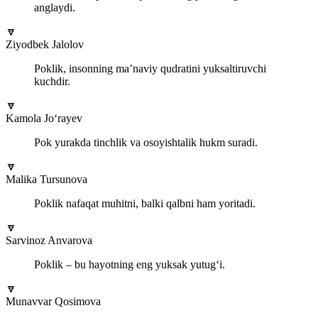
anglaydi.
🔽
Ziyodbek Jalolov
Poklik, insonning ma’naviy qudratini yuksaltiruvchi
kuchdir.
🔽
Kamola Jo‘rayev
Pok yurakda tinchlik va osoyishtalik hukm suradi.
🔽
Malika Tursunova
Poklik nafaqat muhitni, balki qalbni ham yoritadi.
🔽
Sarvinoz Anvarova
Poklik – bu hayotning eng yuksak yutug‘i.
🔽
Munavvar Qosimova