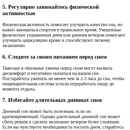
5. Регулярно занимайтесь физической
активностью
Физическая активность помогает улучшить качество сна, но
важно заниматься спортом в правильное время. Умеренные
физические упражнения днём или ранним вечером помогают
улучшить циркуляцию крови и способствуют легкому
засыпанию.
6. Следите за своим питанием перед сном
Тяжелые и обильные ужины перед сном могут вызвать
дискомфорт и негативно сказаться на вашем сне.
Постарайтесь ужинать не менее чем за 2-3 часа до сна, чтобы
пищеварительная система успела переработать пищу до
момента отдыха.
7. Избегайте длительных дневных снов
Дневной сон может быть полезным, если он
кратковременный. Однако длительный дневной сон может
сбить режим и сделать засыпание вечером более сложным.
Если вы чувствуете необходимость поспать днем, старайтесь