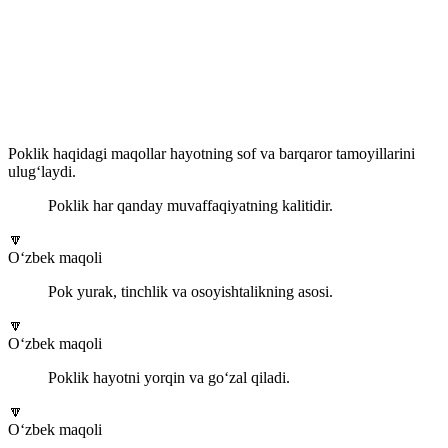
Poklik haqidagi maqollar hayotning sof va barqaror tamoyillarini
ulug‘laydi.
Poklik har qanday muvaffaqiyatning kalitidir.
🔽
O‘zbek maqoli
Pok yurak, tinchlik va osoyishtalikning asosi.
🔽
O‘zbek maqoli
Poklik hayotni yorqin va go‘zal qiladi.
🔽
O‘zbek maqoli