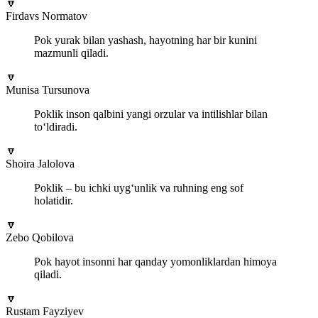
🔽
Firdavs Normatov
Pok yurak bilan yashash, hayotning har bir kunini
mazmunli qiladi.
🔽
Munisa Tursunova
Poklik inson qalbini yangi orzular va intilishlar bilan
to‘ldiradi.
🔽
Shoira Jalolova
Poklik – bu ichki uyg‘unlik va ruhning eng sof
holatidir.
🔽
Zebo Qobilova
Pok hayot insonni har qanday yomonliklardan himoya
qiladi.
🔽
Rustam Fayziyev