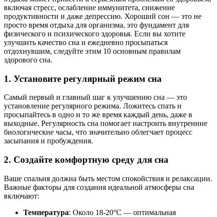
включая стресс, ослабление иммунитета, снижение
продуктивности и даже депрессию. Хороший сон — это не
просто время отдыха для организма, это фундамент для
физического и психического здоровья. Если вы хотите
улучшить качество сна и ежедневно просыпаться
отдохнувшим, следуйте этим 10 основным правилам
здорового сна.
1. Установите регулярный режим сна
Самый первый и главный шаг к улучшению сна — это
установление регулярного режима. Ложитесь спать и
просыпайтесь в одно и то же время каждый день, даже в
выходные. Регулярность сна помогает настроить внутренние
биологические часы, что значительно облегчает процесс
засыпания и пробуждения.
2. Создайте комфортную среду для сна
Ваше спальня должна быть местом спокойствия и релаксации.
Важные факторы для создания идеальной атмосферы сна
включают:
Температура
: Около 18-20°C — оптимальная