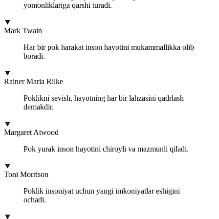
yomonliklariga qarshi turadi.
🔽
Mark Twain
Har bir pok harakat inson hayotini mukammallikka olib
boradi.
🔽
Rainer Maria Rilke
Poklikni sevish, hayotning har bir lahzasini qadrlash
demakdir.
🔽
Margaret Atwood
Pok yurak inson hayotini chiroyli va mazmunli qiladi.
🔽
Toni Morrison
Poklik insoniyat uchun yangi imkoniyatlar eshigini
ochadi.
🔽