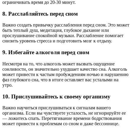
ограничивать время до 20-30 минут.
8. Расслабляйтесь перед сном
Важно создать привычку расслабления перед сном. Это может
быть теплый душ, медитация, глубокое дыхание или
прослушивание спокойной музыки. Расслабление помогает
снизить уровень стресса и подготовить мозг к отдыху.
9. Избегайте алкоголя перед сном
Несмотря на то, что алкоголь может вызвать ощущение
сонливости, он значительно ухудшает качество сна. Алкоголь
может привести к частым пробуждениям ночью и нарушению
фаз глубокого сна, что в итоге оставляет вас усталыми на
утро.
10. Прислушивайтесь к своему организму
Важно научиться прислушиваться к сигналам вашего
организма. Если вы чувствуете усталость, не игнорируйте ее
— ложитесь спать. Перетягивание времени бодрствования
может привести к проблемам со сном и даже бессоннице.