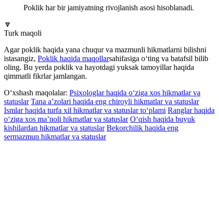
Poklik har bir jamiyatning rivojlanish asosi hisoblanadi.
🔽
Turk maqoli
Agar poklik haqida yana chuqur va mazmunli hikmatlarni bilishni
istasangiz,
Poklik haqida maqollar
sahifasiga o‘ting va batafsil bilib
oling. Bu yerda poklik va hayotdagi yuksak tamoyillar haqida
qimmatli fikrlar jamlangan.
O‘xshash maqolalar:
Psixologlar haqida o‘ziga xos hikmatlar va
statuslar
Tana a’zolari haqida eng chiroyli hikmatlar va statuslar
Ismlar haqida turfa xil hikmatlar va statuslar to‘plami
Ranglar haqida
o‘ziga xos ma’noli hikmatlar va statuslar
O‘qish haqida buyuk
kishilardan hikmatlar va statuslar
Bekorchilik haqida eng
sermazmun hikmatlar va statuslar