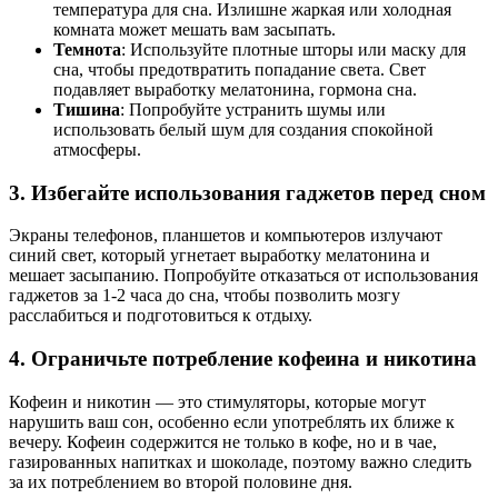
температура для сна. Излишне жаркая или холодная
комната может мешать вам засыпать.
Темнота
: Используйте плотные шторы или маску для
сна, чтобы предотвратить попадание света. Свет
подавляет выработку мелатонина, гормона сна.
Тишина
: Попробуйте устранить шумы или
использовать белый шум для создания спокойной
атмосферы.
3. Избегайте использования гаджетов перед сном
Экраны телефонов, планшетов и компьютеров излучают
синий свет, который угнетает выработку мелатонина и
мешает засыпанию. Попробуйте отказаться от использования
гаджетов за 1-2 часа до сна, чтобы позволить мозгу
расслабиться и подготовиться к отдыху.
4. Ограничьте потребление кофеина и никотина
Кофеин и никотин — это стимуляторы, которые могут
нарушить ваш сон, особенно если употреблять их ближе к
вечеру. Кофеин содержится не только в кофе, но и в чае,
газированных напитках и шоколаде, поэтому важно следить
за их потреблением во второй половине дня.