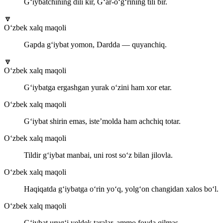
G‘iybatchining dili kir, G‘ar-o‘g‘rining tili bir.
🔽
O‘zbek xalq maqoli
Gapda g‘iybat yomon, Dardda — quyanchiq.
🔽
O‘zbek xalq maqoli
G‘iybatga ergashgan yurak o‘zini ham xor etar.
O‘zbek xalq maqoli
G‘iybat shirin emas, iste’molda ham achchiq totar.
O‘zbek xalq maqoli
Tildir g‘iybat manbai, uni rost so‘z bilan jilovla.
O‘zbek xalq maqoli
Haqiqatda g‘iybatga o‘rin yo‘q, yolg‘on changidan xalos bo‘l.
O‘zbek xalq maqoli
G‘iybat urug‘i yeldek taralar, ammo foyda qilmas.