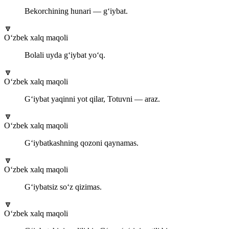
Bekorchining hunari — g‘iybat.
🔽
O‘zbek xalq maqoli
Bolali uyda g‘iybat yo‘q.
🔽
O‘zbek xalq maqoli
G‘iybat yaqinni yot qilar, Totuvni — araz.
🔽
O‘zbek xalq maqoli
G‘iybatkashning qozoni qaynamas.
🔽
O‘zbek xalq maqoli
G‘iybatsiz so‘z qizimas.
🔽
O‘zbek xalq maqoli