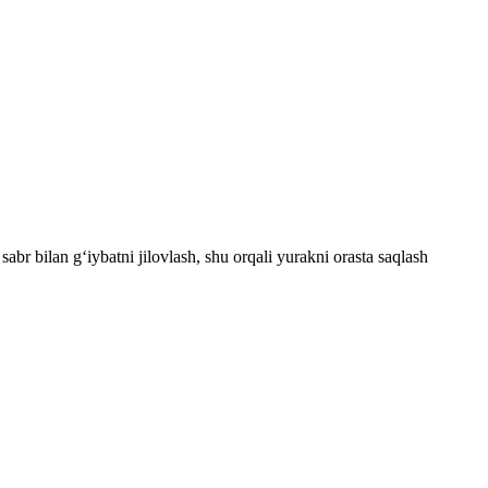
sabr bilan g‘iybatni jilovlash, shu orqali yurakni orasta saqlash