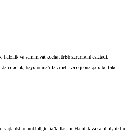
, halollik va samimiyat kuchaytirish zarurligini eslatadi.
ardan qochib, hayotni ma’rifat, mehr va oqilona qarorlar bilan
an saqlanish mumkinligini ta’kidlashar. Halollik va samimiyat shu