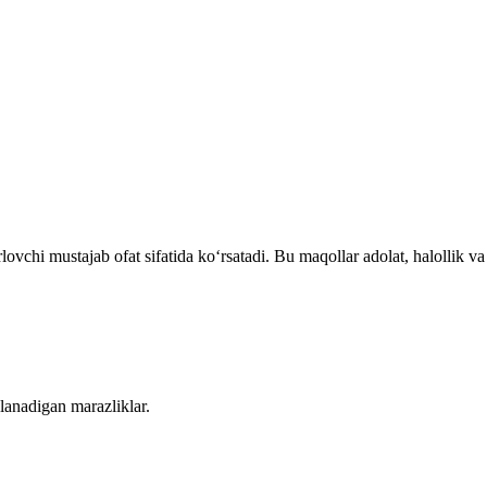
ovchi mustajab ofat sifatida ko‘rsatadi. Bu maqollar adolat, halollik va 
‘lanadigan marazliklar.