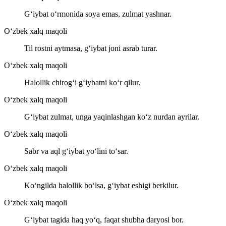
G‘iybat o‘rmonida soya emas, zulmat yashnar.
O‘zbek xalq maqoli
Til rostni aytmasa, g‘iybat joni asrab turar.
O‘zbek xalq maqoli
Halollik chirog‘i g‘iybatni ko‘r qilur.
O‘zbek xalq maqoli
G‘iybat zulmat, unga yaqinlashgan ko‘z nurdan ayrilar.
O‘zbek xalq maqoli
Sabr va aql g‘iybat yo‘lini to‘sar.
O‘zbek xalq maqoli
Ko‘ngilda halollik bo‘lsa, g‘iybat eshigi berkilur.
O‘zbek xalq maqoli
G‘iybat tagida haq yo‘q, faqat shubha daryosi bor.