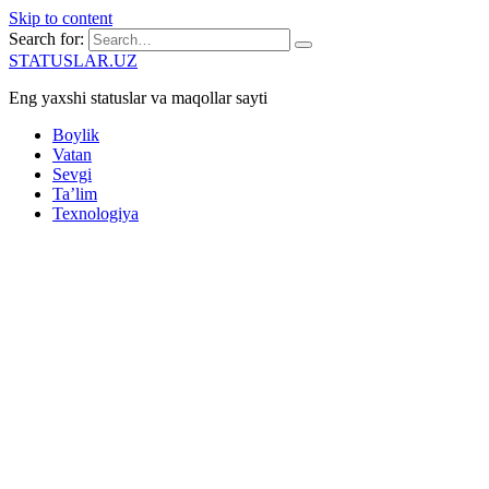
Skip to content
Search for:
STATUSLAR.UZ
Eng yaxshi statuslar va maqollar sayti
Boylik
Vatan
Sevgi
Ta’lim
Texnologiya