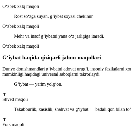
O‘zbek xalq maqoli
Rost so‘zga suyan, g‘iybat soyasi chekinur.
O‘zbek xalq maqoli
Mehr va insof g‘iybatni yana o‘z jarligiga itaradi.
O‘zbek xalq maqoli
G‘iybat haqida qiziqarli jahon maqollari
Dunyo donishmandlari g‘iybatni adovat urug‘i, insoniy fazilatlarni xorl
mumkinligi haqidagi universal saboqlarni takrorlaydi.
G‘iybat — yarim yolg‘on.
🔽
Shved maqoli
Takabburlik, xasislik, shahvat va g‘iybat — badali qon bilan to
🔽
Fors maqoli