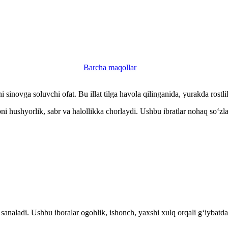
Barcha maqollar
sinovga soluvchi ofat. Bu illat tilga havola qilinganida, yurakda rostlik
ni hushyorlik, sabr va halollikka chorlaydi. Ushbu ibratlar nohaq so‘zl
 sanaladi. Ushbu iboralar ogohlik, ishonch, yaxshi xulq orqali g‘iybatd