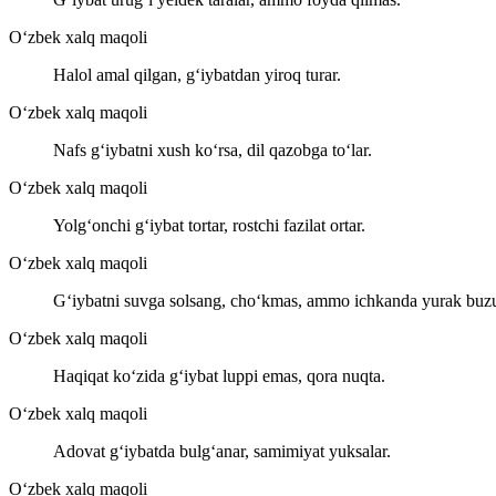
O‘zbek xalq maqoli
Halol amal qilgan, g‘iybatdan yiroq turar.
O‘zbek xalq maqoli
Nafs g‘iybatni xush ko‘rsa, dil qazobga to‘lar.
O‘zbek xalq maqoli
Yolg‘onchi g‘iybat tortar, rostchi fazilat ortar.
O‘zbek xalq maqoli
G‘iybatni suvga solsang, cho‘kmas, ammo ichkanda yurak buzu
O‘zbek xalq maqoli
Haqiqat ko‘zida g‘iybat luppi emas, qora nuqta.
O‘zbek xalq maqoli
Adovat g‘iybatda bulg‘anar, samimiyat yuksalar.
O‘zbek xalq maqoli