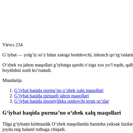
Views
234
G‘iybat — yolg‘iz so‘z bilan xatoga boshlovchi, ishonch qo‘rg‘onlarini 
O‘zbek va jahon maqollari g‘iybatga qarshi o‘ziga xos yo‘l topib, qalb
boyitishni xush ko‘rsatadi.
Mundarija
G‘iybat haqida purma’no o‘zbek xalq maqollari
G‘iybat haqida qiziqarli jahon maqollari
G‘iybat haqida insoniylikka undovchi teran so‘zlar
G‘iybat haqida purma’no o‘zbek xalq maqollari
Tilga g‘iybatni kiritmaslik O‘zbek maqollarida hamisha yuksak fazilat
joyda eng baland rutbaga chiqadi.