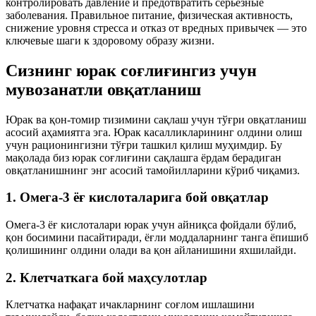
контролировать давление и предотвратить серьезные
заболевания. Правильное питание, физическая активность,
снижение уровня стресса и отказ от вредных привычек — это
ключевые шаги к здоровому образу жизни.
Сизнинг юрак соғлиғингиз учун
мувозанатли овқатланиш
Юрак ва қон-томир тизимини сақлаш учун тўғри овқатланиш
асосий аҳамиятга эга. Юрак касалликларининг олдини олиш
учун рационингизни тўғри ташкил қилиш муҳимдир. Бу
мақолада биз юрак соғлиғини сақлашга ёрдам берадиган
овқатланишнинг энг асосий тамойилларини кўриб чиқамиз.
1. Омега-3 ёғ кислоталарига бой овқатлар
Омега-3 ёғ кислоталари юрак учун айниқса фойдали бўлиб,
қон босимини пасайтиради, ёғли моддаларнинг танга ёпишиб
қолишининг олдини олади ва қон айланишини яхшилайди.
2. Клетчаткага бой маҳсулотлар
Клетчатка нафақат ичакларнинг соғлом ишлашини