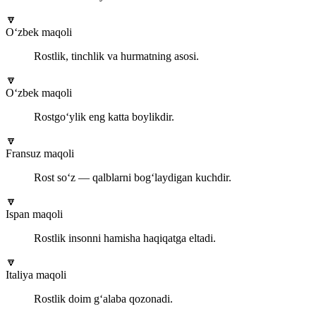
🔽
O‘zbek maqoli
Rostlik, tinchlik va hurmatning asosi.
🔽
O‘zbek maqoli
Rostgo‘ylik eng katta boylikdir.
🔽
Fransuz maqoli
Rost so‘z — qalblarni bog‘laydigan kuchdir.
🔽
Ispan maqoli
Rostlik insonni hamisha haqiqatga eltadi.
🔽
Italiya maqoli
Rostlik doim g‘alaba qozonadi.