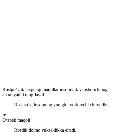
Rostgo‘ylik haqidagi maqollar insoniylik va ishonchning
ahamiyatini ulug‘laydi.
Rost so‘z, insonning yuragini yorituvchi chiroqdir.
🔽
O‘zbek maqoli
Rostlik doimo yuksaklikka eltadi.