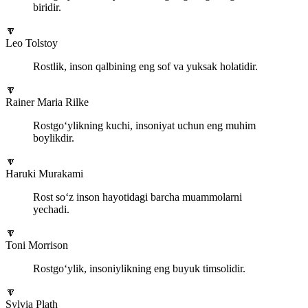
biridir.
🔽
Leo Tolstoy
Rostlik, inson qalbining eng sof va yuksak holatidir.
🔽
Rainer Maria Rilke
Rostgo‘ylikning kuchi, insoniyat uchun eng muhim
boylikdir.
🔽
Haruki Murakami
Rost so‘z inson hayotidagi barcha muammolarni
yechadi.
🔽
Toni Morrison
Rostgo‘ylik, insoniylikning eng buyuk timsolidir.
🔽
Sylvia Plath