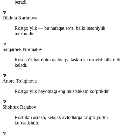
beradi.
🔽
Dildora Karimova
Rostgo‘ylik — bu nafaqat so‘z, balki insoniylik
mezonidir.
🔽
Sanjarbek Normatov
Rost so‘z har doim qalblarga taskin va osoyishtalik olib
keladi.
🔽
Anora To‘lqinova
Rostgo‘ylik hayotdagi eng mustahkam ko‘prikdir.
🔽
Shohrux Rajabov
Rostlikni asrash, kelajak avlodlarga to‘g‘ri yo‘lni
ko‘rsatishdir.
🔽