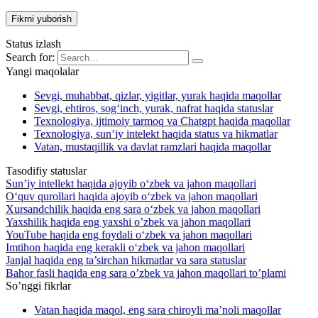
Status izlash
Search for:
Yangi maqolalar
Sevgi, muhabbat, qizlar, yigitlar, yurak haqida maqollar
Sevgi, ehtiros, sog‘inch, yurak, nafrat haqida statuslar
Texnologiya, ijtimoiy tarmoq va Chatgpt haqida maqollar
Texnologiya, sun’iy intelekt haqida status va hikmatlar
Vatan, mustaqillik va davlat ramzlari haqida maqollar
Tasodifiy statuslar
Sun’iy intellekt haqida ajoyib o‘zbek va jahon maqollari
O‘quv qurollari haqida ajoyib o‘zbek va jahon maqollari
Xursandchilik haqida eng sara o‘zbek va jahon maqollari
Yaxshilik haqida eng yaxshi o’zbek va jahon maqollari
YouTube haqida eng foydali o‘zbek va jahon maqollari
Imtihon haqida eng kerakli o‘zbek va jahon maqollari
Janjal haqida eng ta’sirchan hikmatlar va sara statuslar
Bahor fasli haqida eng sara o’zbek va jahon maqollari to’plami
So’nggi fikrlar
Vatan haqida maqol, eng sara chiroyli ma’noli maqollar