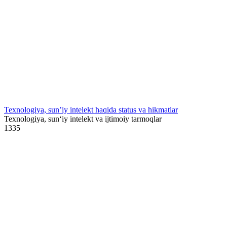
Texnologiya, sun’iy intelekt haqida status va hikmatlar
Texnologiya, sun‘iy intelekt va ijtimoiy tarmoqlar
1
335