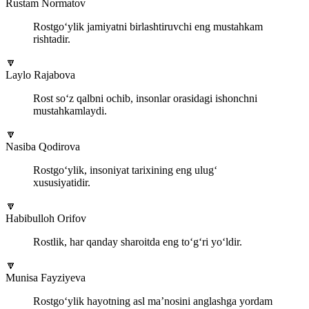
Rustam Normatov
Rostgo‘ylik jamiyatni birlashtiruvchi eng mustahkam
rishtadir.
🔽
Laylo Rajabova
Rost so‘z qalbni ochib, insonlar orasidagi ishonchni
mustahkamlaydi.
🔽
Nasiba Qodirova
Rostgo‘ylik, insoniyat tarixining eng ulug‘
xususiyatidir.
🔽
Habibulloh Orifov
Rostlik, har qanday sharoitda eng to‘g‘ri yo‘ldir.
🔽
Munisa Fayziyeva
Rostgo‘ylik hayotning asl ma’nosini anglashga yordam