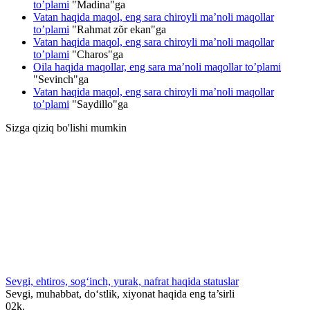
to’plami
"
Madina
"ga
Vatan haqida maqol, eng sara chiroyli ma’noli maqollar
to’plami
"
Rahmat zõr ekan
"ga
Vatan haqida maqol, eng sara chiroyli ma’noli maqollar
to’plami
"
Charos
"ga
Oila haqida maqollar, eng sara ma’noli maqollar to’plami
"
Sevinch
"ga
Vatan haqida maqol, eng sara chiroyli ma’noli maqollar
to’plami
"
Saydillo
"ga
Sizga qiziq bo'lishi mumkin
Sevgi, ehtiros, sog‘inch, yurak, nafrat haqida statuslar
Sevgi, muhabbat, do‘stlik, xiyonat haqida eng ta’sirli
0
2k.