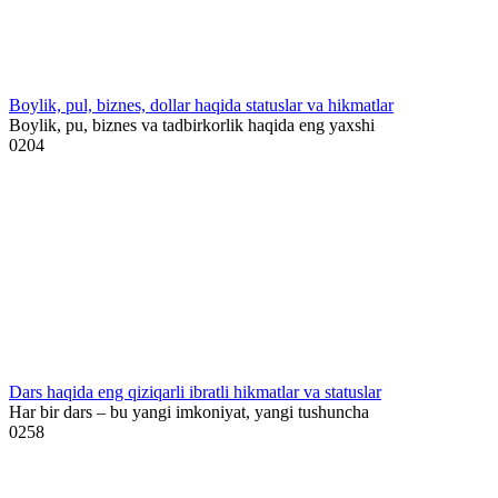
Boylik, pul, biznes, dollar haqida statuslar va hikmatlar
Boylik, pu, biznes va tadbirkorlik haqida eng yaxshi
0
204
Dars haqida eng qiziqarli ibratli hikmatlar va statuslar
Har bir dars – bu yangi imkoniyat, yangi tushuncha
0
258