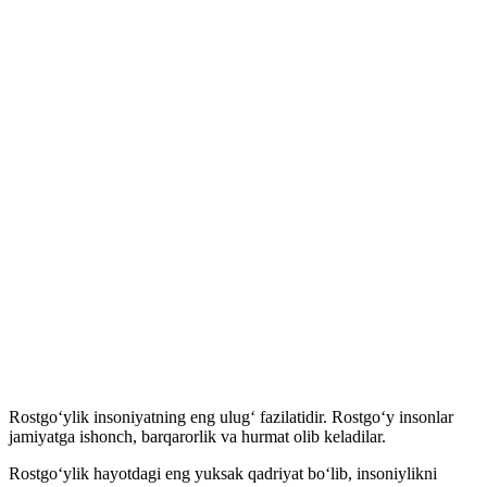
Rostgo‘ylik insoniyatning eng ulug‘ fazilatidir. Rostgo‘y insonlar
jamiyatga ishonch, barqarorlik va hurmat olib keladilar.
Rostgo‘ylik hayotdagi eng yuksak qadriyat bo‘lib, insoniylikni