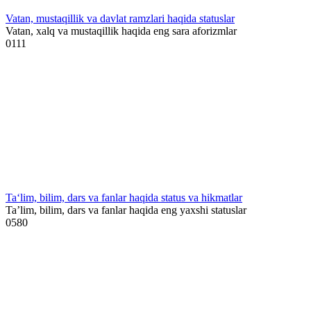
Vatan, mustaqillik va davlat ramzlari haqida statuslar
Vatan, xalq va mustaqillik haqida eng sara aforizmlar
0
111
Ta‘lim, bilim, dars va fanlar haqida status va hikmatlar
Ta’lim, bilim, dars va fanlar haqida eng yaxshi statuslar
0
580