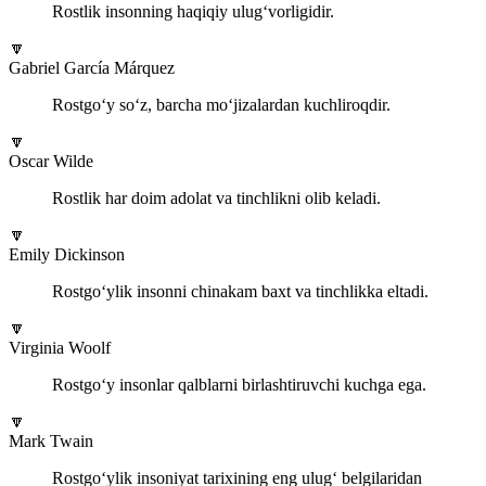
Rostlik insonning haqiqiy ulug‘vorligidir.
🔽
Gabriel García Márquez
Rostgo‘y so‘z, barcha mo‘jizalardan kuchliroqdir.
🔽
Oscar Wilde
Rostlik har doim adolat va tinchlikni olib keladi.
🔽
Emily Dickinson
Rostgo‘ylik insonni chinakam baxt va tinchlikka eltadi.
🔽
Virginia Woolf
Rostgo‘y insonlar qalblarni birlashtiruvchi kuchga ega.
🔽
Mark Twain
Rostgo‘ylik insoniyat tarixining eng ulug‘ belgilaridan