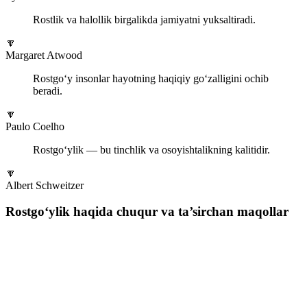
Rostlik va halollik birgalikda jamiyatni yuksaltiradi.
🔽
Margaret Atwood
Rostgo‘y insonlar hayotning haqiqiy go‘zalligini ochib
beradi.
🔽
Paulo Coelho
Rostgo‘ylik — bu tinchlik va osoyishtalikning kalitidir.
🔽
Albert Schweitzer
Rostgo‘ylik haqida chuqur va ta’sirchan maqollar