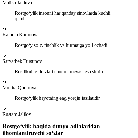
Malika Jalilova
Rostgo‘ylik insonni har qanday sinovlarda kuchli
qiladi.
🔽
Kamola Karimova
Rostgo‘y so‘z, tinchlik va hurmatga yo‘l ochadi.
🔽
Sarvarbek Tursunov
Rostlikning ildizlari chuqur, mevasi esa shirin.
🔽
Munira Qodirova
Rostgo‘ylik hayotning eng yorqin fazilatidir.
🔽
Rustam Jalilov
Rostgo‘ylik haqida dunyo adiblaridan
ilhomlantiruvchi so‘zlar