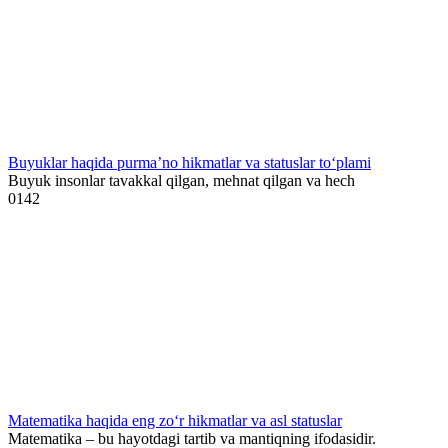
Buyuklar haqida purma’no hikmatlar va statuslar to‘plami
Buyuk insonlar tavakkal qilgan, mehnat qilgan va hech
0
142
Matematika haqida eng zo‘r hikmatlar va asl statuslar
Matematika – bu hayotdagi tartib va mantiqning ifodasidir.