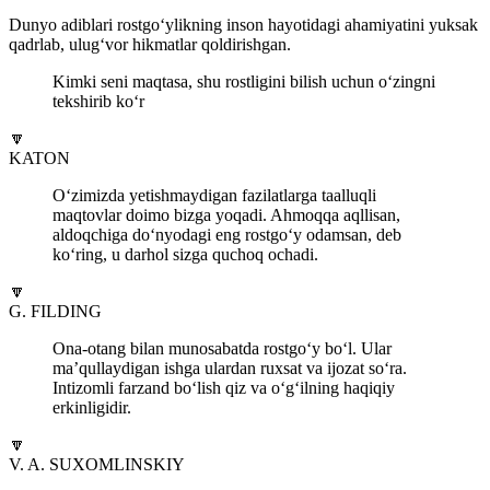
Dunyo adiblari rostgo‘ylikning inson hayotidagi ahamiyatini yuksak
qadrlab, ulug‘vor hikmatlar qoldirishgan.
Kimki seni maqtasa, shu rostligini bilish uchun o‘zingni
tekshirib ko‘r
🔽
KATON
O‘zimizda yetishmaydigan fazilatlarga taalluqli
maqtovlar doimo bizga yoqadi. Ahmoqqa aqllisan,
aldoqchiga do‘nyodagi eng rostgo‘y odamsan, deb
ko‘ring, u darhol sizga quchoq ochadi.
🔽
G. FILDING
Ona-otang bilan munosabatda rostgo‘y bo‘l. Ular
ma’qullaydigan ishga ulardan ruxsat va ijozat so‘ra.
Intizomli farzand bo‘lish qiz va o‘g‘ilning haqiqiy
erkinligidir.
🔽
V. A. SUXOMLINSKIY