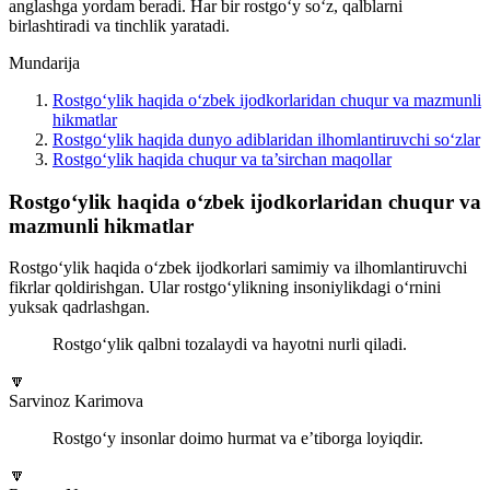
anglashga yordam beradi. Har bir rostgo‘y so‘z, qalblarni
birlashtiradi va tinchlik yaratadi.
Mundarija
Rostgo‘ylik haqida o‘zbek ijodkorlaridan chuqur va mazmunli
hikmatlar
Rostgo‘ylik haqida dunyo adiblaridan ilhomlantiruvchi so‘zlar
Rostgo‘ylik haqida chuqur va ta’sirchan maqollar
Rostgo‘ylik haqida o‘zbek ijodkorlaridan chuqur va
mazmunli hikmatlar
Rostgo‘ylik haqida o‘zbek ijodkorlari samimiy va ilhomlantiruvchi
fikrlar qoldirishgan. Ular rostgo‘ylikning insoniylikdagi o‘rnini
yuksak qadrlashgan.
Rostgo‘ylik qalbni tozalaydi va hayotni nurli qiladi.
🔽
Sarvinoz Karimova
Rostgo‘y insonlar doimo hurmat va e’tiborga loyiqdir.
🔽