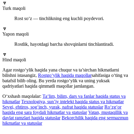
🔽
Turk maqoli
Rost so‘z — tinchlikning eng kuchli poydevori.
🔽
Yapon maqoli
Rostlik, hayotdagi barcha shovqinlarni tinchlantiradi.
🔽
Hind maqoli
Agar rostgo‘ylik haqida yana chuqur va ta’sirchan hikmatlarni
bilishni istasangiz,
Rostgo‘ylik haqida maqollar
sahifasiga o‘ting va
batafsil bilib oling. Bu yerda rostgo‘ylik va uning yuksak
qadriyatlari haqida qimmatli maqollar jamlangan.
O‘xshash maqolalar:
Ta‘lim, bilim, dars va fanlar haqida status va
hikmatlar
Texnologiya, sun’iy intelekt haqida status va hikmatlar
Sevgi, ehtiros, sog‘inch, yurak, nafrat haqida statuslar
Ro‘zg‘or
haqida eng sara foydali hikmatlar va statuslar
Vatan, mustaqillik va
davlat ramzlari haqida statuslar
Bekorchilik haqida eng sermazmun
hikmatlar va statuslar