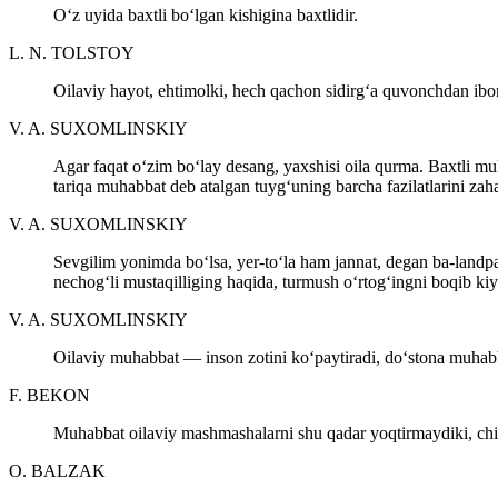
O‘z uyida baxtli bo‘lgan kishigina baxtlidir.
L. N. TOLSTOY
Oilaviy hayot, ehtimolki, hech qachon sidirg‘a quvonchdan ibo
V. A. SUXOMLINSKIY
Agar faqat o‘zim bo‘lay desang, yaxshisi oila qurma. Baxtli mu
tariqa muhabbat deb atalgan tuyg‘uning barcha fazilatlarini zaha
V. A. SUXOMLINSKIY
Sevgilim yonimda bo‘lsa, yer-to‘la ham jannat, degan ba-land
nechog‘li mustaqilliging haqida, turmush o‘rtog‘ingni boqib kiy
V. A. SUXOMLINSKIY
Oilaviy muhabbat — inson zotini ko‘paytiradi, do‘stona muhabba
F. BEKON
Muhabbat oilaviy mashmashalarni shu qadar yoqtirmaydiki, chin
O. BALZAK