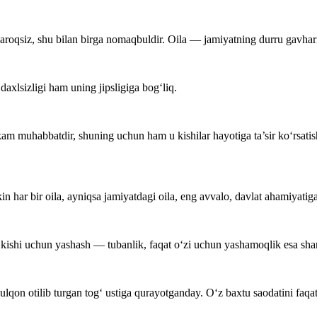
yaroqsiz, shu bilan birga nomaqbuldir. Oila — jamiyatning durru gavhar
daxlsizligi ham uning jipsligiga bog‘liq.
am muhabbatdir, shuning uchun ham u kishilar hayotiga ta’sir ko‘rsat
ekin har bir oila, ayniqsa jamiyatdagi oila, eng avvalo, davlat ahamiyatig
 kishi uchun yashash — tubanlik, faqat o‘zi uchun yashamoqlik esa sha
qon otilib turgan tog‘ ustiga qurayotganday. O‘z baxtu saodatini faqat