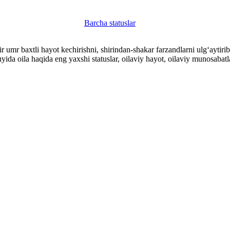
Barcha statuslar
r umr baxtli hayot kechirishni, shirindan-shakar farzandlarni ulgʻaytirib
 Quyida oila haqida eng yaxshi statuslar, oilaviy hayot, oilaviy munosaba