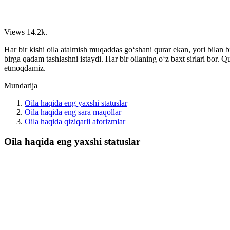
Views
14.2k.
Har bir kishi oila atalmish muqaddas goʻshani qurar ekan, yori bilan bi
birga qadam tashlashni istaydi. Har bir oilaning oʻz baxt sirlari bor.
etmoqdamiz.
Mundarija
Oila haqida eng yaxshi statuslar
Oila haqida eng sara maqollar
Oila haqida qiziqarli aforizmlar
Oila haqida eng yaxshi statuslar