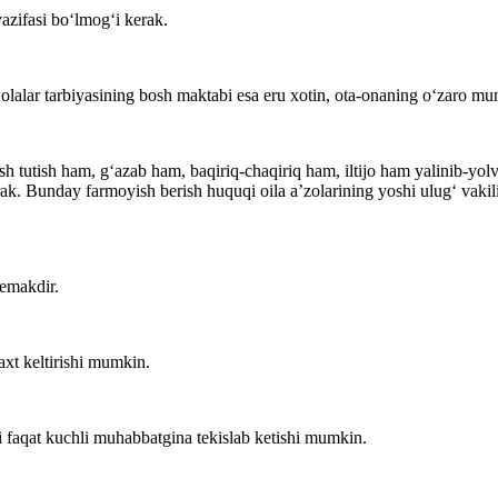
azifasi bo‘lmog‘i kerak.
olalar tarbiyasining bosh maktabi esa eru xotin, ota-onaning o‘zaro mun
sh tutish ham, g‘azab ham, baqiriq-chaqiriq ham, iltijo ham yalinib-yolv
ak. Bunday farmoyish berish huquqi oila a’zolarining yoshi ulug‘ vakili 
demakdir.
axt keltirishi mumkin.
 faqat kuchli muhabbatgina tekislab ketishi mumkin.