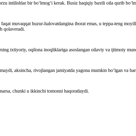
intilishlar bir bo‘lmog‘i kerak. Busiz haqiqiy baxtli oila qurib bo‘l
aqat muvaqqat huzur-halovatdangina iborat emas, u teppa-teng moyillik,
b qolaveradi.
rning ixtiyoriy, oqilona inoqliklariga asoslangan oilaviy va ijtimoiy 
rsatmaydi, aksincha, rivojlangan jamiyatda yagona mumkin bo‘lgan va ba
narsa, chunki u ikkinchi tomonni haqoratlaydi.