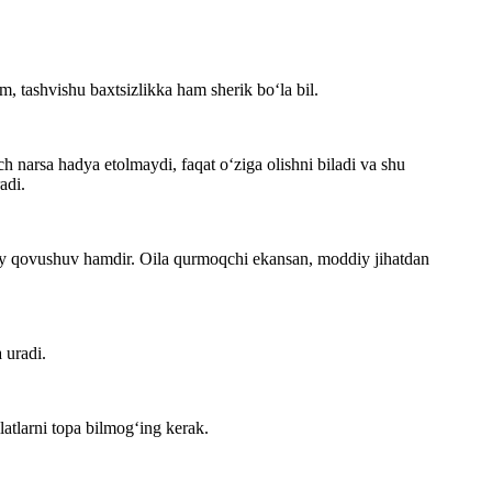
 tashvishu baxtsizlikka ham sherik bo‘la bil.
 narsa hadya etolmaydi, faqat o‘ziga olishni biladi va shu
adi.
diy qovushuv hamdir. Oila qurmoqchi ekansan, moddiy jihatdan
 uradi.
atlarni topa bilmog‘ing kerak.