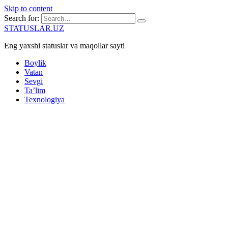
Skip to content
Search for:
STATUSLAR.UZ
Eng yaxshi statuslar va maqollar sayti
Boylik
Vatan
Sevgi
Ta’lim
Texnologiya