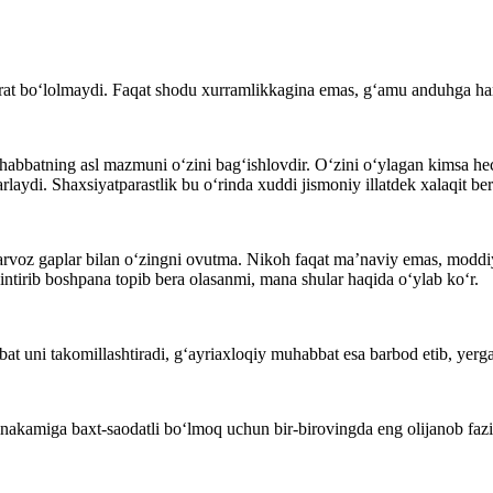
rat bo‘lolmaydi. Faqat shodu xurramlikkagina emas, g‘amu anduhga ham,
habbatning asl mazmuni o‘zini bag‘ishlovdir. O‘zini o‘ylagan kimsa hech
rlaydi. Shaxsiyatparastlik bu o‘rinda xuddi jismoniy illatdek xalaqit ber
parvoz gaplar bilan o‘zingni ovutma. Nikoh faqat ma’naviy emas, mod
intirib boshpana topib bera olasanmi, mana shular haqida o‘ylab ko‘r.
t uni takomillashtiradi, g‘ayriaxloqiy muhabbat esa barbod etib, yerga
akamiga baxt-saodatli bo‘lmoq uchun bir-birovingda eng olijanob fazil