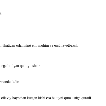
i.
ish jihatidan odamning eng muhim va eng hayotbaxsh
a ega bo‘lgan qutlug‘ ishdir.
rmandalikdir.
 oilaviy hayotdan kutgan kishi esa bu uyni qum ustiga quradi.