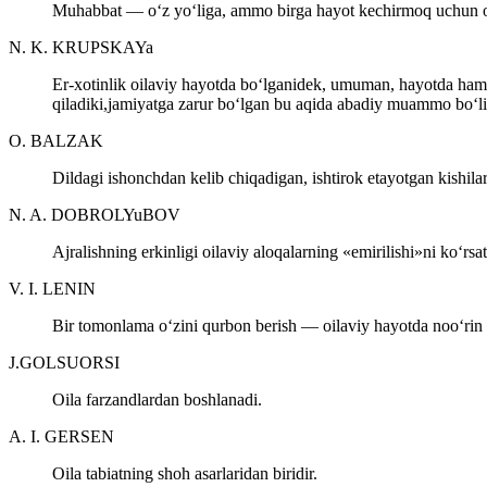
Muhabbat — o‘z yo‘liga, ammo birga hayot kechirmoq uchun orzu 
N. K. KRUPSKAYa
Er-xotinlik oilaviy hayotda bo‘lganidek, umuman, hayotda ham f
qiladiki,jamiyatga zarur bo‘lgan bu aqida abadiy muammo bo‘li
O. BALZAK
Dildagi ishonchdan kelib chiqadigan, ishtirok etayotgan kishila
N. A. DOBROLYuBOV
Ajralishning erkinligi oilaviy aloqalarning «emirilishi»ni ko‘
V. I. LENIN
Bir tomonlama o‘zini qurbon berish — oilaviy hayotda noo‘rin 
J.GOLSUORSI
Oila farzandlardan boshlanadi.
A. I. GERSEN
Oila tabiatning shoh asarlaridan biridir.