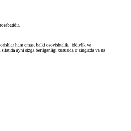
osabatidir.
orishlar ham emas, balki osoyishtalik, jiddiylik va
sifatida ayni sizga berilganligi xususida o‘zingizda va na