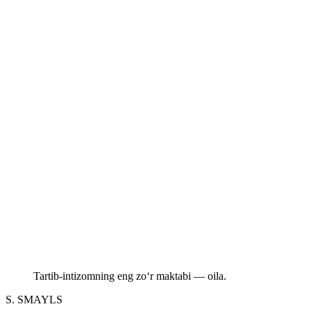
Tartib-intizomning eng zo‘r maktabi — oila.
S. SMAYLS