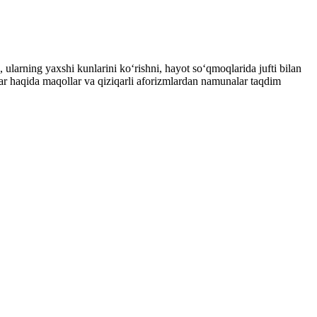
, ularning yaxshi kunlarini koʻrishni, hayot soʻqmoqlarida jufti bilan
tlar haqida maqollar va qiziqarli aforizmlardan namunalar taqdim