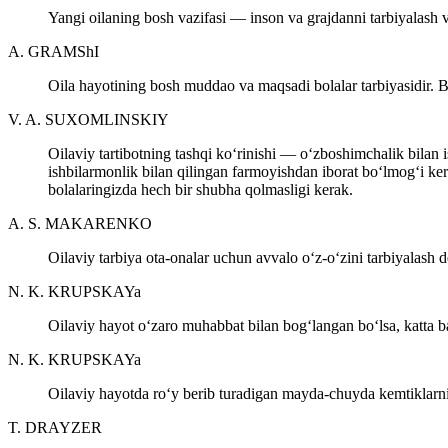
Yangi oilaning bosh vazifasi — inson va grajdanni tarbiyalash v
A. GRAMShI
Oila hayotining bosh muddao va maqsadi bolalar tarbiyasidir. B
V. A. SUXOMLINSKIY
Oilaviy tartibotning tashqi ko‘rinishi — o‘zboshimchalik bilan i
ishbilarmonlik bilan qilingan farmoyishdan iborat bo‘lmog‘i ker
bolalaringizda hech bir shubha qolmasligi kerak.
A. S. MAKARENKO
Oilaviy tarbiya ota-onalar uchun avvalo o‘z-o‘zini tarbiyalash 
N. K. KRUPSKAYa
Oilaviy hayot o‘zaro muhabbat bilan bog‘langan bo‘lsa, katta b
N. K. KRUPSKAYa
Oilaviy hayotda ro‘y berib turadigan mayda-chuyda kemtiklarni
T. DRAYZER