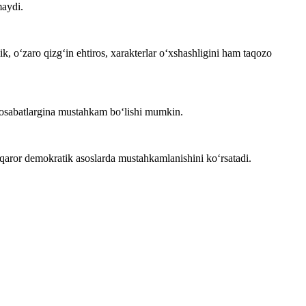
maydi.
 o‘zaro qizg‘in ehtiros, xarakterlar o‘xshashligini ham taqozo
munosabatlargina mustahkam bo‘lishi mumkin.
rqaror demokratik asoslarda mustahkamlanishini ko‘rsatadi.