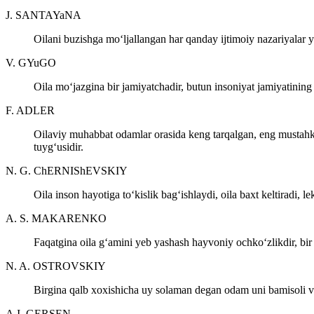
J. SANTAYaNA
Oilani buzishga mo‘ljallangan har qanday ijtimoiy nazariyalar 
V. GYuGO
Oila mo‘jazgina bir jamiyatchadir, butun insoniyat jamiyatining 
F. ADLER
Oilaviy muhabbat odamlar orasida keng tarqalgan, eng mustahk
tuyg‘usidir.
N. G. ChERNIShEVSKIY
Oila inson hayotiga to‘kislik bag‘ishlaydi, oila baxt keltiradi, l
A. S. MAKARENKO
Faqatgina oila g‘amini yeb yashash hayvoniy ochko‘zlikdir, bir
N. A. OSTROVSKIY
Birgina qalb xoxishicha uy solaman degan odam uni bamisoli vul
A.I. GERSEN