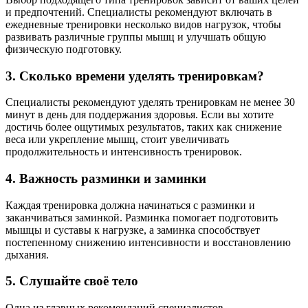
и предпочтений. Специалисты рекомендуют включать в
ежедневные тренировки несколько видов нагрузок, чтобы
развивать различные группы мышц и улучшать общую
физическую подготовку.
3. Сколько времени уделять тренировкам?
Специалисты рекомендуют уделять тренировкам не менее 30
минут в день для поддержания здоровья. Если вы хотите
достичь более ощутимых результатов, таких как снижение
веса или укрепление мышц, стоит увеличивать
продолжительность и интенсивность тренировок.
4. Важность разминки и заминки
Каждая тренировка должна начинаться с разминки и
заканчиваться заминкой. Разминка помогает подготовить
мышцы и суставы к нагрузке, а заминка способствует
постепенному снижению интенсивности и восстановлению
дыхания.
5. Слушайте своё тело
Одна из главных рекомендаций специалистов —