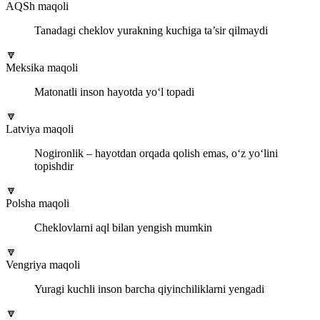
AQSh maqoli
Tanadagi cheklov yurakning kuchiga ta’sir qilmaydi
🔽
Meksika maqoli
Matonatli inson hayotda yo‘l topadi
🔽
Latviya maqoli
Nogironlik – hayotdan orqada qolish emas, o‘z yo‘lini
topishdir
🔽
Polsha maqoli
Cheklovlarni aql bilan yengish mumkin
🔽
Vengriya maqoli
Yuragi kuchli inson barcha qiyinchiliklarni yengadi
🔽