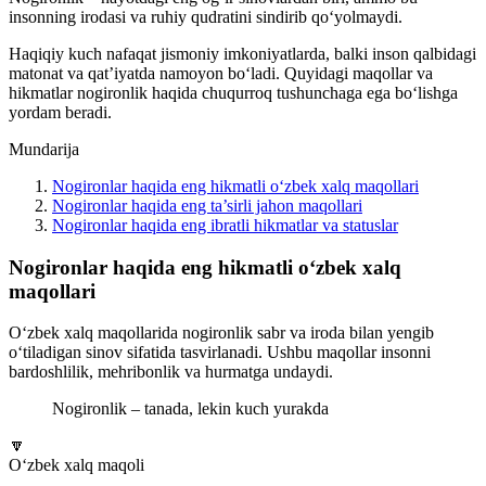
insonning irodasi va ruhiy qudratini sindirib qo‘yolmaydi.
Haqiqiy kuch nafaqat jismoniy imkoniyatlarda, balki inson qalbidagi
matonat va qat’iyatda namoyon bo‘ladi. Quyidagi maqollar va
hikmatlar nogironlik haqida chuqurroq tushunchaga ega bo‘lishga
yordam beradi.
Mundarija
Nogironlar haqida eng hikmatli o‘zbek xalq maqollari
Nogironlar haqida eng ta’sirli jahon maqollari
Nogironlar haqida eng ibratli hikmatlar va statuslar
Nogironlar haqida eng hikmatli o‘zbek xalq
maqollari
O‘zbek xalq maqollarida nogironlik sabr va iroda bilan yengib
o‘tiladigan sinov sifatida tasvirlanadi. Ushbu maqollar insonni
bardoshlilik, mehribonlik va hurmatga undaydi.
Nogironlik – tanada, lekin kuch yurakda
🔽
O‘zbek xalq maqoli