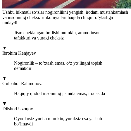
Ushbu hikmatli so‘zlar nogironlikni yengish, irodani mustahkamlash
va insonning cheksiz imkoniyatlari haqida chuqur o‘ylashga
undaydi.
Jism cheklangan bo‘lishi mumkin, ammo inson
tafakkuri va yuragi cheksiz
🔽
Ibrohim Kenjayev
Nogironlik – to‘xtash emas, o‘z yo‘lingni topish
demakdir
🔽
Gulbahor Rahmonova
Haqiqiy qudrat insonning jismida emas, irodasida
🔽
Dilshod Uzoqov
Oyoqlarsiz yurish mumkin, yuraksiz esa yashab
bo‘lmaydi