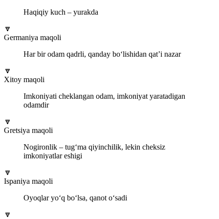
Haqiqiy kuch – yurakda
🔽
Germaniya maqoli
Har bir odam qadrli, qanday bo‘lishidan qat’i nazar
🔽
Xitoy maqoli
Imkoniyati cheklangan odam, imkoniyat yaratadigan
odamdir
🔽
Gretsiya maqoli
Nogironlik – tug‘ma qiyinchilik, lekin cheksiz
imkoniyatlar eshigi
🔽
Ispaniya maqoli
Oyoqlar yo‘q bo‘lsa, qanot o‘sadi
🔽