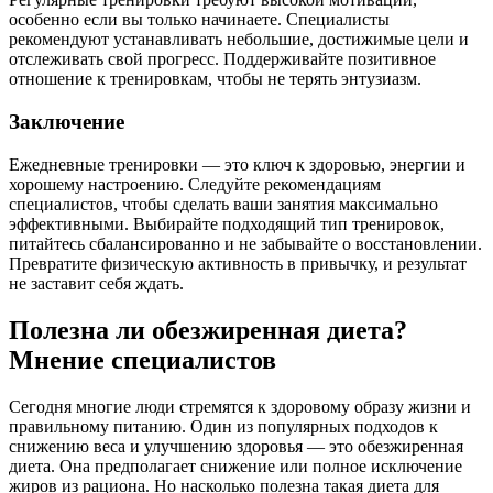
особенно если вы только начинаете. Специалисты
рекомендуют устанавливать небольшие, достижимые цели и
отслеживать свой прогресс. Поддерживайте позитивное
отношение к тренировкам, чтобы не терять энтузиазм.
Заключение
Ежедневные тренировки — это ключ к здоровью, энергии и
хорошему настроению. Следуйте рекомендациям
специалистов, чтобы сделать ваши занятия максимально
эффективными. Выбирайте подходящий тип тренировок,
питайтесь сбалансированно и не забывайте о восстановлении.
Превратите физическую активность в привычку, и результат
не заставит себя ждать.
Полезна ли обезжиренная диета?
Мнение специалистов
Сегодня многие люди стремятся к здоровому образу жизни и
правильному питанию. Один из популярных подходов к
снижению веса и улучшению здоровья — это обезжиренная
диета. Она предполагает снижение или полное исключение
жиров из рациона. Но насколько полезна такая диета для