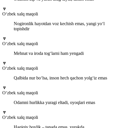
🔽
O‘zbek xalq maqoli
Nogironlik hayotdan voz kechish emas, yangi yo‘l
topishdir
🔽
O‘zbek xalq maqoli
Mehnat va iroda tog‘larni ham yengadi
🔽
O‘zbek xalq maqoli
Qalbida nur bo‘lsa, inson hech qachon yolg‘iz emas
🔽
O‘zbek xalq maqoli
Odamni hurlikka yuragi eltadi, oyoqlari emas
🔽
O‘zbek xalq maqoli
Haqiqiy boylik – tanada emas, yurakda