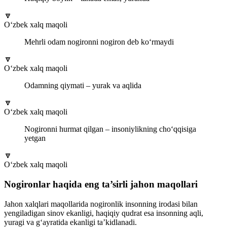
🔽
O‘zbek xalq maqoli
Mehrli odam nogironni nogiron deb ko‘rmaydi
🔽
O‘zbek xalq maqoli
Odamning qiymati – yurak va aqlida
🔽
O‘zbek xalq maqoli
Nogironni hurmat qilgan – insoniylikning cho‘qqisiga
yetgan
🔽
O‘zbek xalq maqoli
Nogironlar haqida eng ta’sirli jahon maqollari
Jahon xalqlari maqollarida nogironlik insonning irodasi bilan
yengiladigan sinov ekanligi, haqiqiy qudrat esa insonning aqli,
yuragi va g‘ayratida ekanligi ta’kidlanadi.