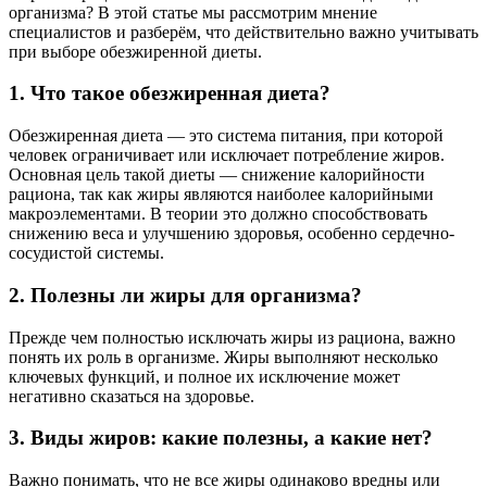
организма? В этой статье мы рассмотрим мнение
специалистов и разберём, что действительно важно учитывать
при выборе обезжиренной диеты.
1. Что такое обезжиренная диета?
Обезжиренная диета — это система питания, при которой
человек ограничивает или исключает потребление жиров.
Основная цель такой диеты — снижение калорийности
рациона, так как жиры являются наиболее калорийными
макроэлементами. В теории это должно способствовать
снижению веса и улучшению здоровья, особенно сердечно-
сосудистой системы.
2. Полезны ли жиры для организма?
Прежде чем полностью исключать жиры из рациона, важно
понять их роль в организме. Жиры выполняют несколько
ключевых функций, и полное их исключение может
негативно сказаться на здоровье.
3. Виды жиров: какие полезны, а какие нет?
Важно понимать, что не все жиры одинаково вредны или