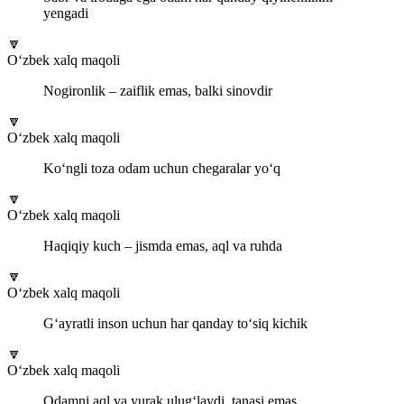
yengadi
🔽
O‘zbek xalq maqoli
Nogironlik – zaiflik emas, balki sinovdir
🔽
O‘zbek xalq maqoli
Ko‘ngli toza odam uchun chegaralar yo‘q
🔽
O‘zbek xalq maqoli
Haqiqiy kuch – jismda emas, aql va ruhda
🔽
O‘zbek xalq maqoli
G‘ayratli inson uchun har qanday to‘siq kichik
🔽
O‘zbek xalq maqoli
Odamni aql va yurak ulug‘laydi, tanasi emas