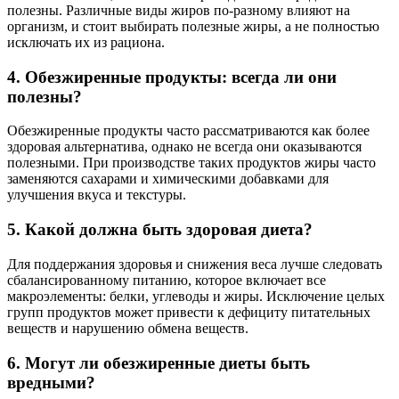
полезны. Различные виды жиров по-разному влияют на
организм, и стоит выбирать полезные жиры, а не полностью
исключать их из рациона.
4. Обезжиренные продукты: всегда ли они
полезны?
Обезжиренные продукты часто рассматриваются как более
здоровая альтернатива, однако не всегда они оказываются
полезными. При производстве таких продуктов жиры часто
заменяются сахарами и химическими добавками для
улучшения вкуса и текстуры.
5. Какой должна быть здоровая диета?
Для поддержания здоровья и снижения веса лучше следовать
сбалансированному питанию, которое включает все
макроэлементы: белки, углеводы и жиры. Исключение целых
групп продуктов может привести к дефициту питательных
веществ и нарушению обмена веществ.
6. Могут ли обезжиренные диеты быть
вредными?