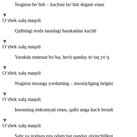
Nogiron bo‘lish – kuchsiz bo‘lish degani emas
🔽
O‘zbek xalq maqoli
Qalbdagi iroda tanadagi harakatdan kuchli
🔽
O‘zbek xalq maqoli
Yurakda matonat bo‘lsa, hech qanday to‘siq yo‘q
🔽
O‘zbek xalq maqoli
Nogiron insonga yordaming – insoniyliging belgisi
🔽
O‘zbek xalq maqoli
Insonning imkoniyati emas, qalbi unga kuch beradi
🔽
O‘zbek xalq maqoli
Sabr va irodaga ega odam har qanday qiyinchilikni