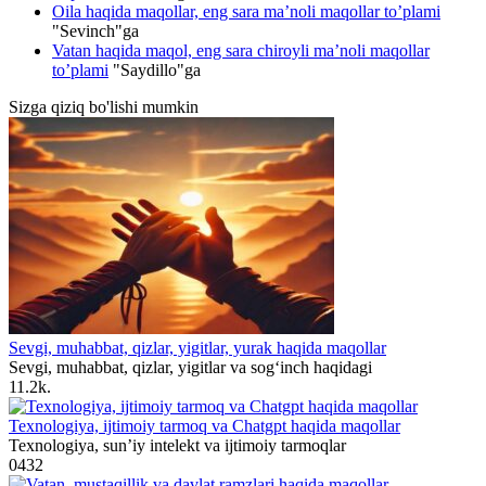
Oila haqida maqollar, eng sara ma’noli maqollar to’plami
"
Sevinch
"ga
Vatan haqida maqol, eng sara chiroyli ma’noli maqollar
to’plami
"
Saydillo
"ga
Sizga qiziq bo'lishi mumkin
Sevgi, muhabbat, qizlar, yigitlar, yurak haqida maqollar
Sevgi, muhabbat, qizlar, yigitlar va sog‘inch haqidagi
1
1.2k.
Texnologiya, ijtimoiy tarmoq va Chatgpt haqida maqollar
Texnologiya, sun’iy intelekt va ijtimoiy tarmoqlar
0
432