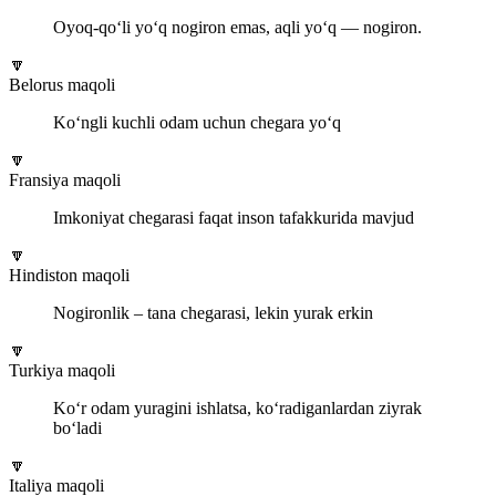
Oyoq-qo‘li yo‘q nogiron emas, aqli yo‘q — nogiron.
🔽
Belorus maqoli
Ko‘ngli kuchli odam uchun chegara yo‘q
🔽
Fransiya maqoli
Imkoniyat chegarasi faqat inson tafakkurida mavjud
🔽
Hindiston maqoli
Nogironlik – tana chegarasi, lekin yurak erkin
🔽
Turkiya maqoli
Ko‘r odam yuragini ishlatsa, ko‘radiganlardan ziyrak
bo‘ladi
🔽
Italiya maqoli