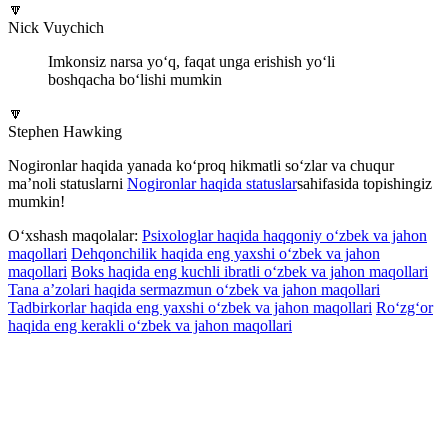
🔽
Nick Vuychich
Imkonsiz narsa yo‘q, faqat unga erishish yo‘li
boshqacha bo‘lishi mumkin
🔽
Stephen Hawking
Nogironlar haqida yanada ko‘proq hikmatli so‘zlar va chuqur
ma’noli statuslarni
Nogironlar haqida statuslar
sahifasida topishingiz
mumkin!
O‘xshash maqolalar:
Psixologlar haqida haqqoniy o‘zbek va jahon
maqollari
Dehqonchilik haqida eng yaxshi o‘zbek va jahon
maqollari
Boks haqida eng kuchli ibratli o‘zbek va jahon maqollari
Tana a’zolari haqida sermazmun o‘zbek va jahon maqollari
Tadbirkorlar haqida eng yaxshi o‘zbek va jahon maqollari
Ro‘zg‘or
haqida eng kerakli o‘zbek va jahon maqollari