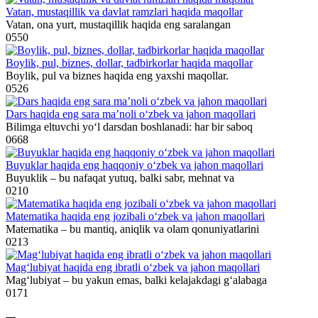
Vatan, mustaqillik va davlat ramzlari haqida maqollar
Vatan, ona yurt, mustaqillik haqida eng saralangan
0
550
Boylik, pul, biznes, dollar, tadbirkorlar haqida maqollar
Boylik, pul va biznes haqida eng yaxshi maqollar.
0
526
Dars haqida eng sara ma’noli o‘zbek va jahon maqollari
Bilimga eltuvchi yo‘l darsdan boshlanadi: har bir saboq
0
668
Buyuklar haqida eng haqqoniy o‘zbek va jahon maqollari
Buyuklik – bu nafaqat yutuq, balki sabr, mehnat va
0
210
Matematika haqida eng jozibali o‘zbek va jahon maqollari
Matematika – bu mantiq, aniqlik va olam qonuniyatlarini
0
213
Mag‘lubiyat haqida eng ibratli o‘zbek va jahon maqollari
Mag‘lubiyat – bu yakun emas, balki kelajakdagi g‘alabaga
0
171