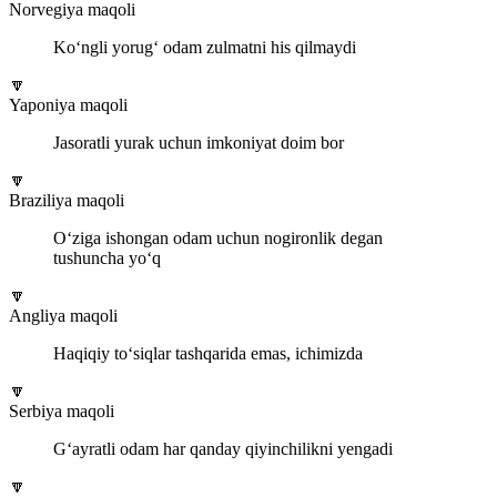
Norvegiya maqoli
Ko‘ngli yorug‘ odam zulmatni his qilmaydi
🔽
Yaponiya maqoli
Jasoratli yurak uchun imkoniyat doim bor
🔽
Braziliya maqoli
O‘ziga ishongan odam uchun nogironlik degan
tushuncha yo‘q
🔽
Angliya maqoli
Haqiqiy to‘siqlar tashqarida emas, ichimizda
🔽
Serbiya maqoli
G‘ayratli odam har qanday qiyinchilikni yengadi
🔽