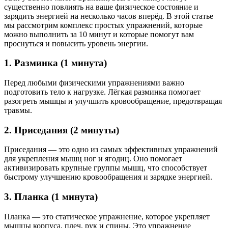
существенно повлиять на ваше физическое состояние и
зарядить энергией на несколько часов вперёд. В этой статье
мы рассмотрим комплекс простых упражнений, которые
можно выполнить за 10 минут и которые помогут вам
проснуться и повысить уровень энергии.
1. Разминка (1 минута)
Перед любыми физическими упражнениями важно
подготовить тело к нагрузке. Лёгкая разминка помогает
разогреть мышцы и улучшить кровообращение, предотвращая
травмы.
2. Приседания (2 минуты)
Приседания — это одно из самых эффективных упражнений
для укрепления мышц ног и ягодиц. Оно помогает
активизировать крупные группы мышц, что способствует
быстрому улучшению кровообращения и зарядке энергией.
3. Планка (1 минута)
Планка — это статическое упражнение, которое укрепляет
мышцы корпуса, плеч, рук и спины. Это упражнение