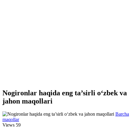
Nogironlar haqida eng ta’sirli o‘zbek va
jahon maqollari
Barcha
maqollar
Views
59