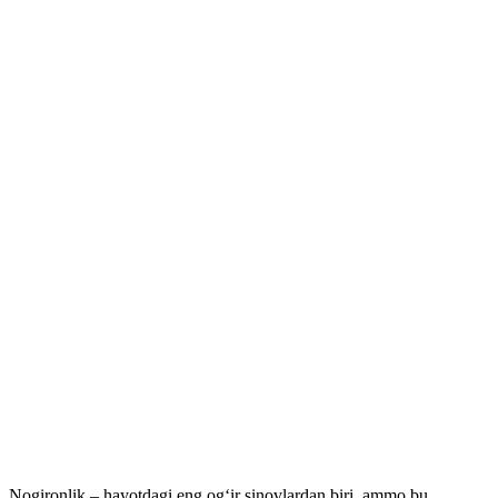
Nogironlik – hayotdagi eng og‘ir sinovlardan biri, ammo bu