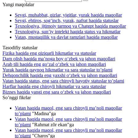
Yangi maqolalar
Sevgi, muhabbat, qizlar, yigitlar, yurak haqida maqollar
Sevgi, ehtiros, sog‘inch, yurak, nafrat haqida statuslar
Texnologiya, ijtimoiy tarmoq va Chatgpt haqida maqollar
Texnologiya, sun’iy intelekt haqida status va hikmatlar
Vatan, mustaqillik va davlat ramzlari haqida maqollar
Tasodifiy statuslar
Fizika haqida eng qiziqarli hikmatlar va statuslar
Dam olish haqida ma’noga boy o‘zbek va jahon maqollari
Arab tili haqida eng go‘zal o‘zbek va jahon maqollari
Yurak haqida qaynoq hikmatlar va sara statuslar to’plami
Dehqonchilik haqida eng yaxshi o‘zbek va jahon maqollari
Vatan haqida status, eng sara chiroyli hayotiy statuslar to’plami
Harflar haqida eng chiroyli hikmatlar va sara statuslar
Biznes haqida yangi eng sara o‘zbek va jahon maqollari
So’nggi fikrlar
Vatan haqida maqol, eng sara chiroyli ma’noli maqollar
to’plami
"
Madina
"ga
Vatan haqida maqol, eng sara chiroyli ma’noli maqollar
to’plami
"
Rahmat zõr ekan
"ga
Vatan haqida maqol, eng sara chiroyli ma’noli maqollar
to’plami
"
Charos
"ga