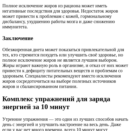
Полное исключение жиров из рациона может иметь
негативные последствия для здоровья. Недостаток жиров
может привести к проблемам с кожей, гормональному
дисбалансу, ухудшению работы мозга и даже снижению
иммунитета.
Заключение
Обезжиренная диета может показаться привлекательной для
тех, кто стремится похудеть или улучшить своё здоровье, но
полное исключение жиров не является лучшим выбором.
Жиры играют важную роль в организме, и отказ от них может
привести к дефициту питательных веществ и проблемам со
здоровьем. Специалисты рекомендуют вместо исключения
жиров сосредоточиться на выборе полезных источников
жиров и сбалансированном питании.
Комплекс упражнений для заряда
энергией за 10 минут
Утренние упражнения — это один из лучших способов начать
день с энергией и улучшить настроение на весь день. Даже
если у вас нет много времени, всего 10 минут могут