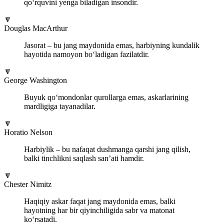
qo‘rquvini yenga biladigan insondir.
🔽
Douglas MacArthur
Jasorat – bu jang maydonida emas, harbiyning kundalik
hayotida namoyon bo‘ladigan fazilatdir.
🔽
George Washington
Buyuk qo‘mondonlar qurollarga emas, askarlarining
mardligiga tayanadilar.
🔽
Horatio Nelson
Harbiylik – bu nafaqat dushmanga qarshi jang qilish,
balki tinchlikni saqlash san’ati hamdir.
🔽
Chester Nimitz
Haqiqiy askar faqat jang maydonida emas, balki
hayotning har bir qiyinchiligida sabr va matonat
ko‘rsatadi.