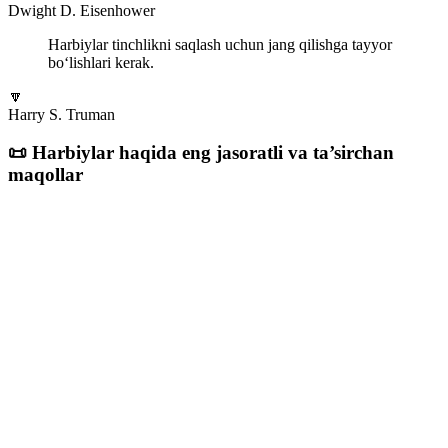
Dwight D. Eisenhower
Harbiylar tinchlikni saqlash uchun jang qilishga tayyor
bo‘lishlari kerak.
🔽
Harry S. Truman
📜 Harbiylar haqida eng jasoratli va ta’sirchan
maqollar