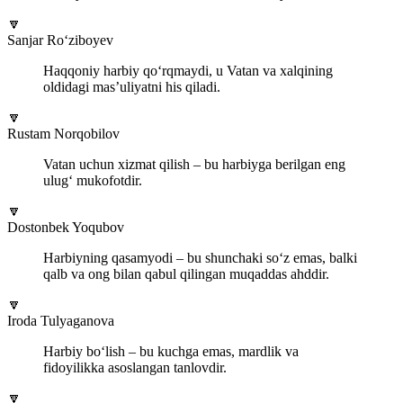
🔽
Sanjar Ro‘ziboyev
Haqqoniy harbiy qo‘rqmaydi, u Vatan va xalqining
oldidagi mas’uliyatni his qiladi.
🔽
Rustam Norqobilov
Vatan uchun xizmat qilish – bu harbiyga berilgan eng
ulug‘ mukofotdir.
🔽
Dostonbek Yoqubov
Harbiyning qasamyodi – bu shunchaki so‘z emas, balki
qalb va ong bilan qabul qilingan muqaddas ahddir.
🔽
Iroda Tulyaganova
Harbiy bo‘lish – bu kuchga emas, mardlik va
fidoyilikka asoslangan tanlovdir.
🔽