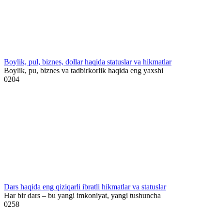
Boylik, pul, biznes, dollar haqida statuslar va hikmatlar
Boylik, pu, biznes va tadbirkorlik haqida eng yaxshi
0
204
Dars haqida eng qiziqarli ibratli hikmatlar va statuslar
Har bir dars – bu yangi imkoniyat, yangi tushuncha
0
258