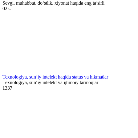
Sevgi, muhabbat, do‘stlik, xiyonat haqida eng ta’sirli
0
2k.
Texnologiya, sun’iy intelekt haqida status va hikmatlar
Texnologiya, sun‘iy intelekt va ijtimoiy tarmoqlar
1
337