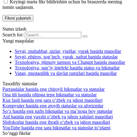
Keyingi marta fikr bildirishim uchun bu brauzerda mening
ismim saqlansin.
Status izlash
Search for:
Yangi maqolalar
Sevgi, muhabbat, qizlar, yigitlar, yurak haqida maqollar
Sevgi, ehtiros, sog‘inch, yurak, nafrat haqida statuslar
Texnologiya, ijtimoiy tarmoq va Chatgpt haqida maqollar
Texnologiya, sun’iy intelekt haqida status va hikmatlar
Vatan, mustaqillik va davlat ramzlari haqida maqollar
Tasodifiy statuslar
Parrandalar haqida eng chiroyli hikmatlar va statuslar
Ona tili haqida oltinga teng hikmatlar va statuslar
Kuz fasli haqida eng sara o’zbek va jahon maqollari
Kompyuter haqida eng ajoyib statuslar va aforizmlar
So‘z haqida eng nafis hikmatlar va ma’noga boy statuslar
Aql haqida eng yaxshi o’zbek va jahon xalqlari maqollari
Shifokorlar haqida eng ibratli o‘zbek va jahon maqollari
YouTube haqida eng sara hikmatlar va statuslar to‘plami
So’nggi fikrlar