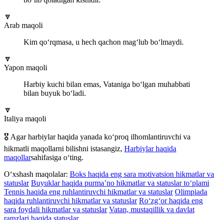
🔽
Arab maqoli
Kim qo‘rqmasa, u hech qachon mag‘lub bo‘lmaydi.
🔽
Yapon maqoli
Harbiy kuchi bilan emas, Vataniga bo‘lgan muhabbati
bilan buyuk bo‘ladi.
🔽
Italiya maqoli
🎖️ Agar harbiylar haqida yanada ko‘proq ilhomlantiruvchi va
hikmatli maqollarni bilishni istasangiz,
Harbiylar haqida
maqollar
sahifasiga o‘ting.
O‘xshash maqolalar:
Boks haqida eng sara motivatsion hikmatlar va
statuslar
Buyuklar haqida purma’no hikmatlar va statuslar to‘plami
Tennis haqida eng ruhlantiruvchi hikmatlar va statuslar
Olimpiada
haqida ruhlantiruvchi hikmatlar va statuslar
Ro‘zg‘or haqida eng
sara foydali hikmatlar va statuslar
Vatan, mustaqillik va davlat
ramzlari haqida statuslar