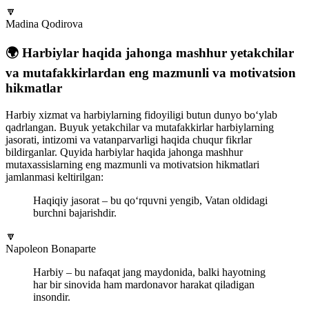
🔽
Madina Qodirova
🌍 Harbiylar haqida jahonga mashhur yetakchilar
va mutafakkirlardan eng mazmunli va motivatsion
hikmatlar
Harbiy xizmat va harbiylarning fidoyiligi butun dunyo bo‘ylab
qadrlangan. Buyuk yetakchilar va mutafakkirlar harbiylarning
jasorati, intizomi va vatanparvarligi haqida chuqur fikrlar
bildirganlar. Quyida harbiylar haqida jahonga mashhur
mutaxassislarning eng mazmunli va motivatsion hikmatlari
jamlanmasi keltirilgan:
Haqiqiy jasorat – bu qo‘rquvni yengib, Vatan oldidagi
burchni bajarishdir.
🔽
Napoleon Bonaparte
Harbiy – bu nafaqat jang maydonida, balki hayotning
har bir sinovida ham mardonavor harakat qiladigan
insondir.