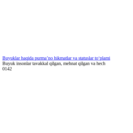
Buyuklar haqida purma’no hikmatlar va statuslar to‘plami
Buyuk insonlar tavakkal qilgan, mehnat qilgan va hech
0
142