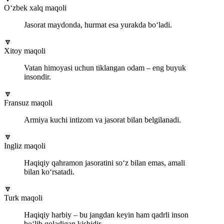
O‘zbek xalq maqoli
Jasorat maydonda, hurmat esa yurakda bo‘ladi.
🔽
Xitoy maqoli
Vatan himoyasi uchun tiklangan odam – eng buyuk
insondir.
🔽
Fransuz maqoli
Armiya kuchi intizom va jasorat bilan belgilanadi.
🔽
Ingliz maqoli
Haqiqiy qahramon jasoratini so‘z bilan emas, amali
bilan ko‘rsatadi.
🔽
Turk maqoli
Haqiqiy harbiy – bu jangdan keyin ham qadrli inson
bo‘lib qoladigan kishidir.