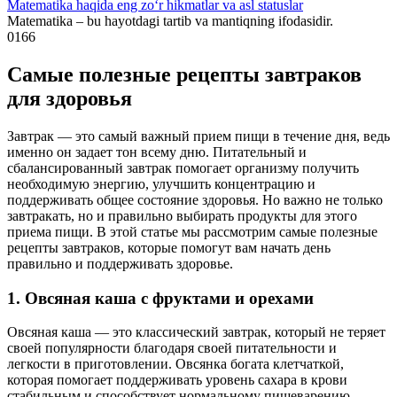
Matematika haqida eng zo‘r hikmatlar va asl statuslar
Matematika – bu hayotdagi tartib va mantiqning ifodasidir.
0
166
Самые полезные рецепты завтраков
для здоровья
Завтрак — это самый важный прием пищи в течение дня, ведь
именно он задает тон всему дню. Питательный и
сбалансированный завтрак помогает организму получить
необходимую энергию, улучшить концентрацию и
поддерживать общее состояние здоровья. Но важно не только
завтракать, но и правильно выбирать продукты для этого
приема пищи. В этой статье мы рассмотрим самые полезные
рецепты завтраков, которые помогут вам начать день
правильно и поддерживать здоровье.
1. Овсяная каша с фруктами и орехами
Овсяная каша — это классический завтрак, который не теряет
своей популярности благодаря своей питательности и
легкости в приготовлении. Овсянка богата клетчаткой,
которая помогает поддерживать уровень сахара в крови
стабильным и способствует нормальному пищеварению.