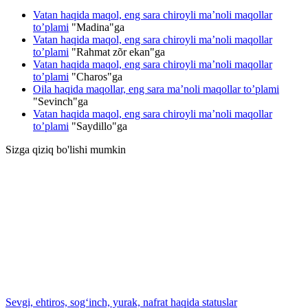
Vatan haqida maqol, eng sara chiroyli ma’noli maqollar
to’plami
"
Madina
"ga
Vatan haqida maqol, eng sara chiroyli ma’noli maqollar
to’plami
"
Rahmat zõr ekan
"ga
Vatan haqida maqol, eng sara chiroyli ma’noli maqollar
to’plami
"
Charos
"ga
Oila haqida maqollar, eng sara ma’noli maqollar to’plami
"
Sevinch
"ga
Vatan haqida maqol, eng sara chiroyli ma’noli maqollar
to’plami
"
Saydillo
"ga
Sizga qiziq bo'lishi mumkin
Sevgi, ehtiros, sog‘inch, yurak, nafrat haqida statuslar