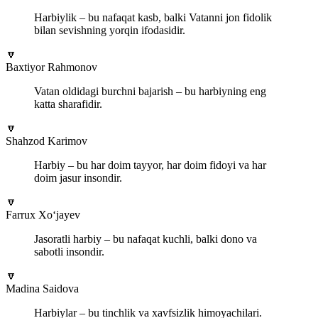
Harbiylik – bu nafaqat kasb, balki Vatanni jon fidolik
bilan sevishning yorqin ifodasidir.
🔽
Baxtiyor Rahmonov
Vatan oldidagi burchni bajarish – bu harbiyning eng
katta sharafidir.
🔽
Shahzod Karimov
Harbiy – bu har doim tayyor, har doim fidoyi va har
doim jasur insondir.
🔽
Farrux Xo‘jayev
Jasoratli harbiy – bu nafaqat kuchli, balki dono va
sabotli insondir.
🔽
Madina Saidova
Harbiylar – bu tinchlik va xavfsizlik himoyachilari.