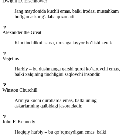
Dwight D. Eisenhower
Jang maydonida kuchli emas, balki irodasi mustahkam
bo‘lgan askar g‘alaba qozonadi.
🔽
Alexander the Great
Kim tinchlikni istasa, urushga tayyor bo‘lishi kerak.
🔽
Vegetius
Harbiy – bu dushmanga qarshi qurol ko‘taruvchi emas,
balki xalqining tinchligini saqlovchi insondir.
🔽
Winston Churchill
Armiya kuchi qurollarda emas, balki uning
askarlarining qalbidagi jasoratdadir.
🔽
John F. Kennedy
Haqiqiy harbiy – bu qo‘rqmaydigan emas, balki