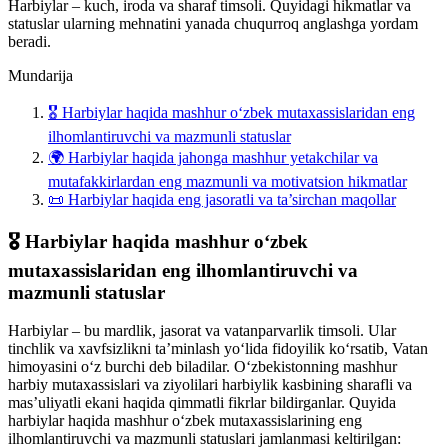
Harbiylar – kuch, iroda va sharaf timsoli. Quyidagi hikmatlar va
statuslar ularning mehnatini yanada chuqurroq anglashga yordam
beradi.
Mundarija
🎖️ Harbiylar haqida mashhur o‘zbek mutaxassislaridan eng
ilhomlantiruvchi va mazmunli statuslar
🌍 Harbiylar haqida jahonga mashhur yetakchilar va
mutafakkirlardan eng mazmunli va motivatsion hikmatlar
📜 Harbiylar haqida eng jasoratli va ta’sirchan maqollar
🎖️ Harbiylar haqida mashhur o‘zbek
mutaxassislaridan eng ilhomlantiruvchi va
mazmunli statuslar
Harbiylar – bu mardlik, jasorat va vatanparvarlik timsoli. Ular
tinchlik va xavfsizlikni ta’minlash yo‘lida fidoyilik ko‘rsatib, Vatan
himoyasini o‘z burchi deb biladilar. O‘zbekistonning mashhur
harbiy mutaxassislari va ziyolilari harbiylik kasbining sharafli va
mas’uliyatli ekani haqida qimmatli fikrlar bildirganlar. Quyida
harbiylar haqida mashhur o‘zbek mutaxassislarining eng
ilhomlantiruvchi va mazmunli statuslari jamlanmasi keltirilgan: