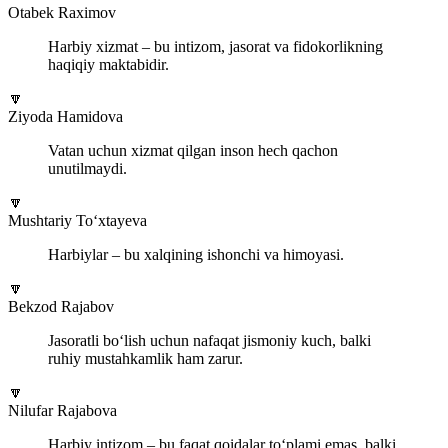
Otabek Raximov
Harbiy xizmat – bu intizom, jasorat va fidokorlikning
haqiqiy maktabidir.
🔽
Ziyoda Hamidova
Vatan uchun xizmat qilgan inson hech qachon
unutilmaydi.
🔽
Mushtariy To‘xtayeva
Harbiylar – bu xalqining ishonchi va himoyasi.
🔽
Bekzod Rajabov
Jasoratli bo‘lish uchun nafaqat jismoniy kuch, balki
ruhiy mustahkamlik ham zarur.
🔽
Nilufar Rajabova
Harbiy intizom – bu faqat qoidalar to‘plami emas, balki