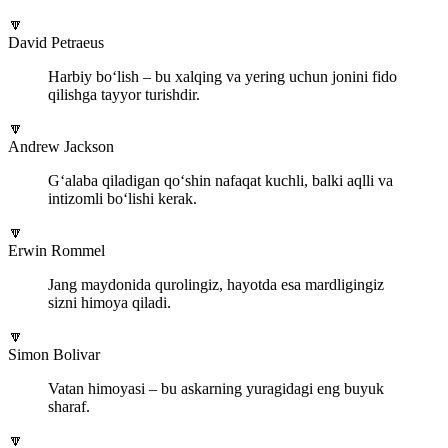
🔽
David Petraeus
Harbiy bo‘lish – bu xalqing va yering uchun jonini fido
qilishga tayyor turishdir.
🔽
Andrew Jackson
G‘alaba qiladigan qo‘shin nafaqat kuchli, balki aqlli va
intizomli bo‘lishi kerak.
🔽
Erwin Rommel
Jang maydonida qurolingiz, hayotda esa mardligingiz
sizni himoya qiladi.
🔽
Simon Bolivar
Vatan himoyasi – bu askarning yuragidagi eng buyuk
sharaf.
🔽