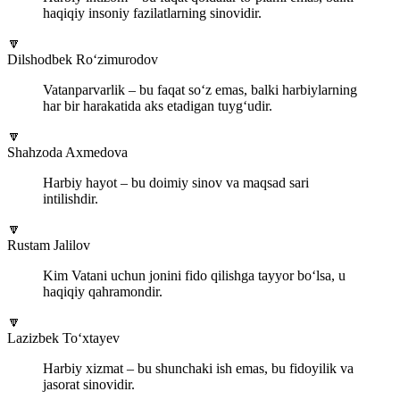
haqiqiy insoniy fazilatlarning sinovidir.
🔽
Dilshodbek Ro‘zimurodov
Vatanparvarlik – bu faqat so‘z emas, balki harbiylarning
har bir harakatida aks etadigan tuyg‘udir.
🔽
Shahzoda Axmedova
Harbiy hayot – bu doimiy sinov va maqsad sari
intilishdir.
🔽
Rustam Jalilov
Kim Vatani uchun jonini fido qilishga tayyor bo‘lsa, u
haqiqiy qahramondir.
🔽
Lazizbek To‘xtayev
Harbiy xizmat – bu shunchaki ish emas, bu fidoyilik va
jasorat sinovidir.