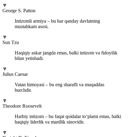
🔽
George S. Patton
Intizomli armiya – bu har qanday davlatning
mustahkam asosi.
🔽
Sun Tzu
Haqiqiy askar jangda emas, balki intizom va fidoyilik
bilan yetishadi.
🔽
Julius Caesar
Vatan himoyasi – bu eng sharafli va muqaddas
burchdir.
🔽
Theodore Roosevelt
Harbiy intizom – bu faqat qoidalar to‘plami emas, balki
haqiqiy liderlik va mardlik sinovidir.
🔽