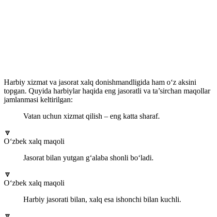
Harbiy xizmat va jasorat xalq donishmandligida ham o‘z aksini
topgan. Quyida harbiylar haqida eng jasoratli va ta’sirchan maqollar
jamlanmasi keltirilgan:
Vatan uchun xizmat qilish – eng katta sharaf.
🔽
O‘zbek xalq maqoli
Jasorat bilan yutgan g‘alaba shonli bo‘ladi.
🔽
O‘zbek xalq maqoli
Harbiy jasorati bilan, xalq esa ishonchi bilan kuchli.
🔽