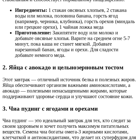
Ингредиенты:
1 стакан овсяных хлопьев, 2 стакана
воды или молока, половина банана, горсть ягод
(например, черника, клубника), горсть орехов (миндаль
или грецкие орехи), 1 чайная ложка меда
Приготовление:
Закипятите воду или молоко и
добавьте овсяные хлопья. Варите на среднем огне 5-7
минут, пока каша не станет мягкой. Добавьте
нарезанный банан, ягоды и орехи. Для сладости
добавьте немного меда.
2. Яйца с авокадо и цельнозерновым тостом
Этот завтрак — отличный источник белка и полезных жиров.
Яйца обеспечивают организм важными аминокислотами, а
авокадо — полезными ненасыщенными жирами, которые
поддерживают здоровье сердца и улучшают состояние кожи.
3. Чиа пудинг с ягодами и орехами
Чиа пудинг — это идеальный завтрак для тех, кто следит за
своим здоровьем и хочет получить максимум питательных
веществ. Семена чиа богаты омега-3 жирными кислотами,
клетчаткой и антиоксидантами, что делает их суперфудом для