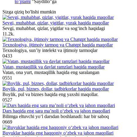
to’plami
"
Saydillo
"ga
Sizga qiziq bo'lishi mumkin
Sevgi, muhabbat, qizlar, yigitlar, yurak haqida maqollar
Sevgi, muhabbat, qizlar, yigitlar va sog‘inch haqidagi
1
1.2k.
Texnologiya, ijtimoiy tarmoq va Chatgpt haqida maqollar
Texnologiya, sun’iy intelekt va ijtimoiy tarmoqlar
0
433
Vatan, mustaqillik va davlat ramzlari haqida maqollar
Vatan, ona yurt, mustaqillik haqida eng saralangan
0
551
Boylik, pul, biznes, dollar, tadbirkorlar haqida maqollar
Boylik, pul va biznes haqida eng yaxshi maqollar.
0
527
Dars haqida eng sara ma’noli o‘zbek va jahon maqollari
Bilimga eltuvchi yo‘l darsdan boshlanadi: har bir saboq
0
669
Buyuklar haqida eng haqqoniy o‘zbek va jahon maqollari