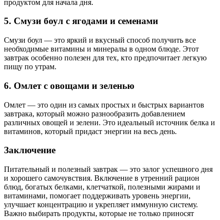
продуктом для начала дня.
5. Смузи боул с ягодами и семенами
Смузи боул — это яркий и вкусный способ получить все
необходимые витамины и минералы в одном блюде. Этот
завтрак особенно полезен для тех, кто предпочитает легкую
пищу по утрам.
6. Омлет с овощами и зеленью
Омлет — это один из самых простых и быстрых вариантов
завтрака, который можно разнообразить добавлением
различных овощей и зелени. Это идеальный источник белка и
витаминов, который придаст энергии на весь день.
Заключение
Питательный и полезный завтрак — это залог успешного дня
и хорошего самочувствия. Включение в утренний рацион
блюд, богатых белками, клетчаткой, полезными жирами и
витаминами, помогает поддерживать уровень энергии,
улучшает концентрацию и укрепляет иммунную систему.
Важно выбирать продукты, которые не только приносят