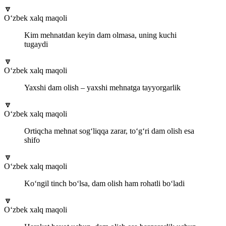
🔽
O‘zbek xalq maqoli
Kim mehnatdan keyin dam olmasa, uning kuchi
tugaydi
🔽
O‘zbek xalq maqoli
Yaxshi dam olish – yaxshi mehnatga tayyorgarlik
🔽
O‘zbek xalq maqoli
Ortiqcha mehnat sog‘liqqa zarar, to‘g‘ri dam olish esa
shifo
🔽
O‘zbek xalq maqoli
Ko‘ngil tinch bo‘lsa, dam olish ham rohatli bo‘ladi
🔽
O‘zbek xalq maqoli