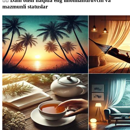
💆‍♂️ Dam olish haqida eng ilhomlantiruvchi va
mazmunli statuslar