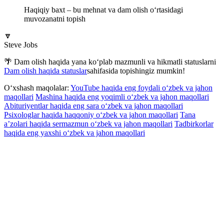
Haqiqiy baxt – bu mehnat va dam olish o‘rtasidagi
muvozanatni topish
🔽
Steve Jobs
🌴 Dam olish haqida yana ko‘plab mazmunli va hikmatli statuslarni
Dam olish haqida statuslar
sahifasida topishingiz mumkin!
O‘xshash maqolalar:
YouTube haqida eng foydali o‘zbek va jahon
maqollari
Mashina haqida eng yoqimli o‘zbek va jahon maqollari
Abituriyentlar haqida eng sara o‘zbek va jahon maqollari
Psixologlar haqida haqqoniy o‘zbek va jahon maqollari
Tana
a’zolari haqida sermazmun o‘zbek va jahon maqollari
Tadbirkorlar
haqida eng yaxshi o‘zbek va jahon maqollari