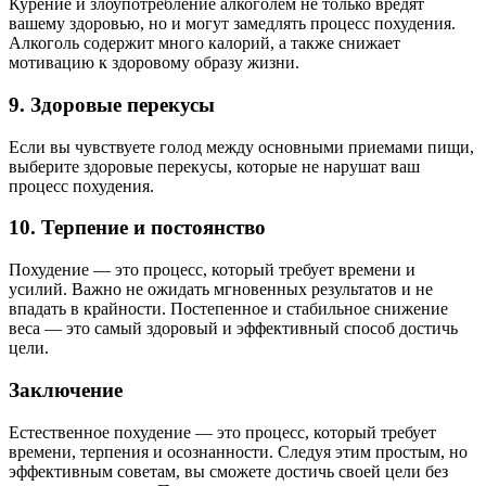
Курение и злоупотребление алкоголем не только вредят
вашему здоровью, но и могут замедлять процесс похудения.
Алкоголь содержит много калорий, а также снижает
мотивацию к здоровому образу жизни.
9. Здоровые перекусы
Если вы чувствуете голод между основными приемами пищи,
выберите здоровые перекусы, которые не нарушат ваш
процесс похудения.
10. Терпение и постоянство
Похудение — это процесс, который требует времени и
усилий. Важно не ожидать мгновенных результатов и не
впадать в крайности. Постепенное и стабильное снижение
веса — это самый здоровый и эффективный способ достичь
цели.
Заключение
Естественное похудение — это процесс, который требует
времени, терпения и осознанности. Следуя этим простым, но
эффективным советам, вы сможете достичь своей цели без