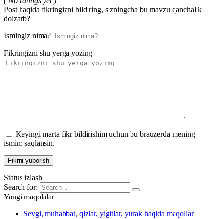
( No ratings yet )
Post haqida fikringizni bildiring, sizningcha bu mavzu qanchalik
dolzarb?
Ismingiz nima?
Fikringizni shu yerga yozing
Keyingi marta fikr bildirishim uchun bu brauzerda mening
ismim saqlansin.
Status izlash
Search for:
Yangi maqolalar
Sevgi, muhabbat, qizlar, yigitlar, yurak haqida maqollar