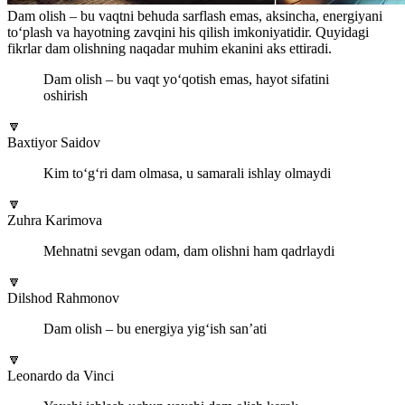
Dam olish – bu vaqtni behuda sarflash emas, aksincha, energiyani
to‘plash va hayotning zavqini his qilish imkoniyatidir. Quyidagi
fikrlar dam olishning naqadar muhim ekanini aks ettiradi.
Dam olish – bu vaqt yo‘qotish emas, hayot sifatini
oshirish
🔽
Baxtiyor Saidov
Kim to‘g‘ri dam olmasa, u samarali ishlay olmaydi
🔽
Zuhra Karimova
Mehnatni sevgan odam, dam olishni ham qadrlaydi
🔽
Dilshod Rahmonov
Dam olish – bu energiya yig‘ish san’ati
🔽
Leonardo da Vinci