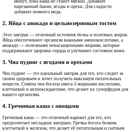
минут, пока каша не станет мягкой. Добавьте
нарезанный банан, ягоды и орехи. Для сладости
добавьте немного меда.
2. Яйца с авокадо и цельнозерновым тостом
Этот завтрак — отличный источник белка и полезных жиров.
Яйца обеспечивают организм важными аминокислотами, а
авокадо — полезными ненасыщенными жирами, которые
поддерживают здоровье сердца и улучшают состояние кожи.
3. Чиа пудинг с ягодами и орехами
Чиа пудинг — это идеальный завтрак для тех, кто следит за
своим здоровьем и хочет получить максимум питательных
веществ. Семена чиа богаты омега-3 жирными кислотами,
клетчаткой и антиоксидантами, что делает их суперфудом для
вашего организма.
4. Гречневая каша с овощами
Гречневая каша — это отличный вариант для тех, кто
предпочитает несладкие завтраки. Гречка богата белком,
клетчаткой и железом, что делает её питательным и сытным