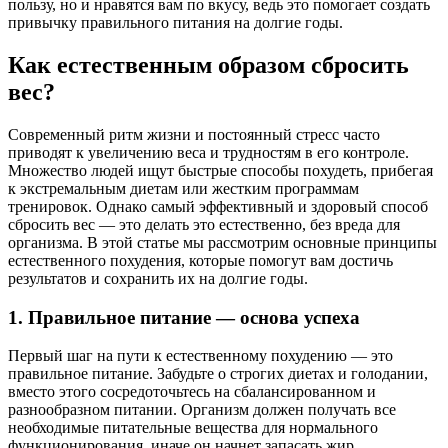
пользу, но и нравятся вам по вкусу, ведь это помогает создать
привычку правильного питания на долгие годы.
Как естественным образом сбросить
вес?
Современный ритм жизни и постоянный стресс часто
приводят к увеличению веса и трудностям в его контроле.
Множество людей ищут быстрые способы похудеть, прибегая
к экстремальным диетам или жестким программам
тренировок. Однако самый эффективный и здоровый способ
сбросить вес — это делать это естественно, без вреда для
организма. В этой статье мы рассмотрим основные принципы
естественного похудения, которые помогут вам достичь
результатов и сохранить их на долгие годы.
1. Правильное питание — основа успеха
Первый шаг на пути к естественному похудению — это
правильное питание. Забудьте о строгих диетах и голодании,
вместо этого сосредоточьтесь на сбалансированном и
разнообразном питании. Организм должен получать все
необходимые питательные вещества для нормального
функционирования, иначе он начнет запасать жир.