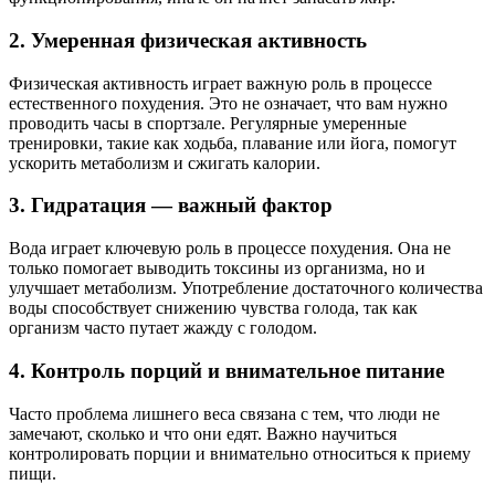
2. Умеренная физическая активность
Физическая активность играет важную роль в процессе
естественного похудения. Это не означает, что вам нужно
проводить часы в спортзале. Регулярные умеренные
тренировки, такие как ходьба, плавание или йога, помогут
ускорить метаболизм и сжигать калории.
3. Гидратация — важный фактор
Вода играет ключевую роль в процессе похудения. Она не
только помогает выводить токсины из организма, но и
улучшает метаболизм. Употребление достаточного количества
воды способствует снижению чувства голода, так как
организм часто путает жажду с голодом.
4. Контроль порций и внимательное питание
Часто проблема лишнего веса связана с тем, что люди не
замечают, сколько и что они едят. Важно научиться
контролировать порции и внимательно относиться к приему
пищи.