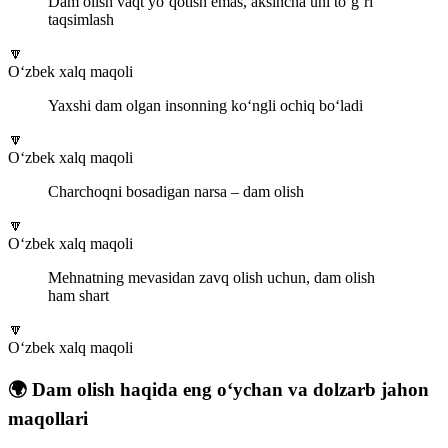
Dam olish vaqt yo‘qotish emas, aksincha uni to‘g‘ri
taqsimlash
🔽
O‘zbek xalq maqoli
Yaxshi dam olgan insonning ko‘ngli ochiq bo‘ladi
🔽
O‘zbek xalq maqoli
Charchoqni bosadigan narsa – dam olish
🔽
O‘zbek xalq maqoli
Mehnatning mevasidan zavq olish uchun, dam olish
ham shart
🔽
O‘zbek xalq maqoli
🌍 Dam olish haqida eng o‘ychan va dolzarb jahon
maqollari