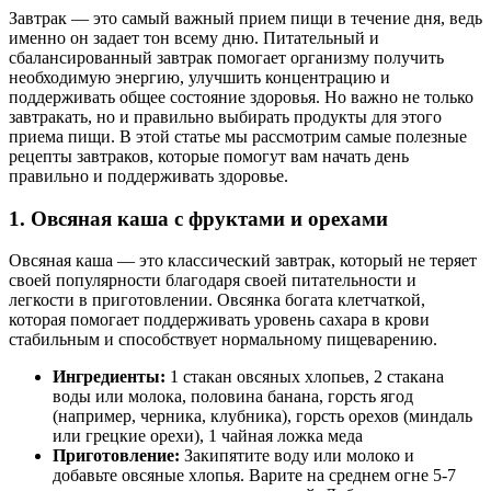
Завтрак — это самый важный прием пищи в течение дня, ведь
именно он задает тон всему дню. Питательный и
сбалансированный завтрак помогает организму получить
необходимую энергию, улучшить концентрацию и
поддерживать общее состояние здоровья. Но важно не только
завтракать, но и правильно выбирать продукты для этого
приема пищи. В этой статье мы рассмотрим самые полезные
рецепты завтраков, которые помогут вам начать день
правильно и поддерживать здоровье.
1. Овсяная каша с фруктами и орехами
Овсяная каша — это классический завтрак, который не теряет
своей популярности благодаря своей питательности и
легкости в приготовлении. Овсянка богата клетчаткой,
которая помогает поддерживать уровень сахара в крови
стабильным и способствует нормальному пищеварению.
Ингредиенты:
1 стакан овсяных хлопьев, 2 стакана
воды или молока, половина банана, горсть ягод
(например, черника, клубника), горсть орехов (миндаль
или грецкие орехи), 1 чайная ложка меда
Приготовление:
Закипятите воду или молоко и
добавьте овсяные хлопья. Варите на среднем огне 5-7