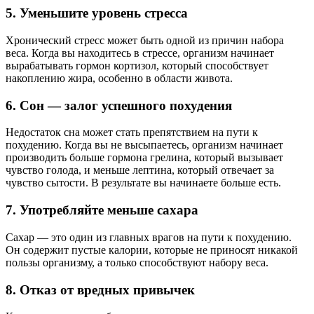
5. Уменьшите уровень стресса
Хронический стресс может быть одной из причин набора
веса. Когда вы находитесь в стрессе, организм начинает
вырабатывать гормон кортизол, который способствует
накоплению жира, особенно в области живота.
6. Сон — залог успешного похудения
Недостаток сна может стать препятствием на пути к
похудению. Когда вы не высыпаетесь, организм начинает
производить больше гормона грелина, который вызывает
чувство голода, и меньше лептина, который отвечает за
чувство сытости. В результате вы начинаете больше есть.
7. Употребляйте меньше сахара
Сахар — это один из главных врагов на пути к похудению.
Он содержит пустые калории, которые не приносят никакой
пользы организму, а только способствуют набору веса.
8. Отказ от вредных привычек