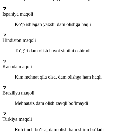
🔽
Ispaniya maqoli
Ko‘p ishlagan yaxshi dam olishga haqli
🔽
Hindiston maqoli
To‘g‘ri dam olish hayot sifatini oshiradi
🔽
Kanada maqoli
Kim mehnat qila olsa, dam olishga ham haqli
🔽
Braziliya maqoli
Mehnatsiz dam olish zavqli bo‘lmaydi
🔽
Turkiya maqoli
Ruh tinch bo‘lsa, dam olish ham shirin bo‘ladi