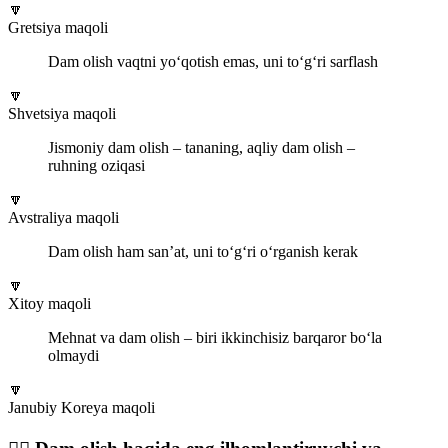
🔽
Gretsiya maqoli
Dam olish vaqtni yo‘qotish emas, uni to‘g‘ri sarflash
🔽
Shvetsiya maqoli
Jismoniy dam olish – tananing, aqliy dam olish –
ruhning oziqasi
🔽
Avstraliya maqoli
Dam olish ham san’at, uni to‘g‘ri o‘rganish kerak
🔽
Xitoy maqoli
Mehnat va dam olish – biri ikkinchisiz barqaror bo‘la
olmaydi
🔽
Janubiy Koreya maqoli