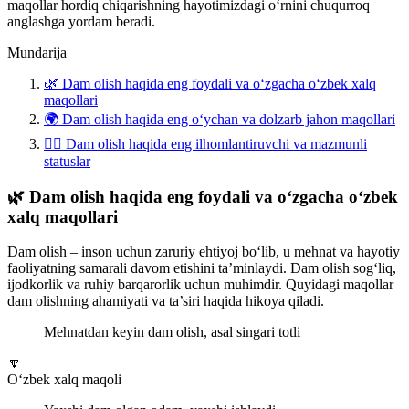
maqollar hordiq chiqarishning hayotimizdagi o‘rnini chuqurroq
anglashga yordam beradi.
Mundarija
🌿 Dam olish haqida eng foydali va o‘zgacha o‘zbek xalq
maqollari
🌍 Dam olish haqida eng o‘ychan va dolzarb jahon maqollari
💆‍♂️ Dam olish haqida eng ilhomlantiruvchi va mazmunli
statuslar
🌿 Dam olish haqida eng foydali va o‘zgacha o‘zbek
xalq maqollari
Dam olish – inson uchun zaruriy ehtiyoj bo‘lib, u mehnat va hayotiy
faoliyatning samarali davom etishini ta’minlaydi. Dam olish sog‘liq,
ijodkorlik va ruhiy barqarorlik uchun muhimdir. Quyidagi maqollar
dam olishning ahamiyati va ta’siri haqida hikoya qiladi.
Mehnatdan keyin dam olish, asal singari totli
🔽
O‘zbek xalq maqoli