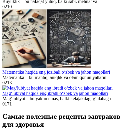
Buyuklik – bu nafaqat yutuq, balki sabr, mehnat va
0
210
Matematika haqida eng jozibali o‘zbek va jahon maqollari
Matematika – bu mantiq, aniqlik va olam qonuniyatlarini
0
213
Mag‘lubiyat haqida eng ibratli o‘zbek va jahon maqollari
Mag‘lubiyat – bu yakun emas, balki kelajakdagi g‘alabaga
0
171
Самые полезные рецепты завтраков
для здоровья