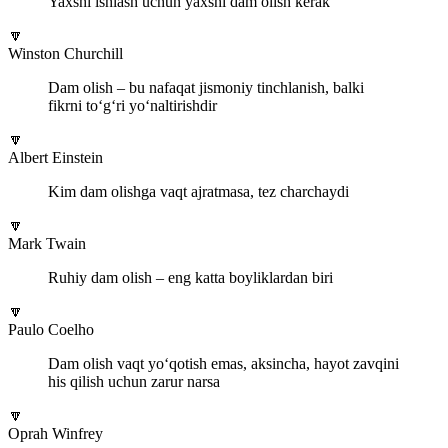
Yaxshi ishlash uchun yaxshi dam olish kerak
🔽
Winston Churchill
Dam olish – bu nafaqat jismoniy tinchlanish, balki
fikrni to‘g‘ri yo‘naltirishdir
🔽
Albert Einstein
Kim dam olishga vaqt ajratmasa, tez charchaydi
🔽
Mark Twain
Ruhiy dam olish – eng katta boyliklardan biri
🔽
Paulo Coelho
Dam olish vaqt yo‘qotish emas, aksincha, hayot zavqini
his qilish uchun zarur narsa
🔽
Oprah Winfrey