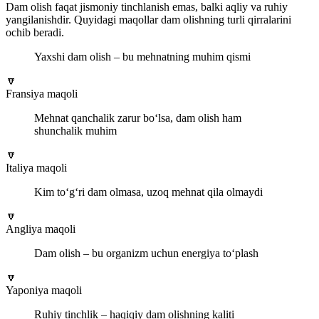
Dam olish faqat jismoniy tinchlanish emas, balki aqliy va ruhiy
yangilanishdir. Quyidagi maqollar dam olishning turli qirralarini
ochib beradi.
Yaxshi dam olish – bu mehnatning muhim qismi
🔽
Fransiya maqoli
Mehnat qanchalik zarur bo‘lsa, dam olish ham
shunchalik muhim
🔽
Italiya maqoli
Kim to‘g‘ri dam olmasa, uzoq mehnat qila olmaydi
🔽
Angliya maqoli
Dam olish – bu organizm uchun energiya to‘plash
🔽
Yaponiya maqoli
Ruhiy tinchlik – haqiqiy dam olishning kaliti