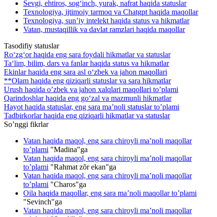
Sevgi, ehtiros, sog‘inch, yurak, nafrat haqida statuslar
Texnologiya, ijtimoiy tarmoq va Chatgpt haqida maqollar
Texnologiya, sun’iy intelekt haqida status va hikmatlar
Vatan, mustaqillik va davlat ramzlari haqida maqollar
Tasodifiy statuslar
Ro‘zg‘or haqida eng sara foydali hikmatlar va statuslar
Ta‘lim, bilim, dars va fanlar haqida status va hikmatlar
Ekinlar haqida eng sara asl o‘zbek va jahon maqollari
**Olam haqida eng qiziqarli statuslar va sara hikmatlar
Urush haqida o’zbek va jahon xalqlari maqollari to’plami
Qarindoshlar haqida eng go‘zal va mazmunli hikmatlar
Hayot haqida statuslar, eng sara ma’noli statuslar to’plami
Tadbirkorlar haqida eng qiziqarli hikmatlar va statuslar
So’nggi fikrlar
Vatan haqida maqol, eng sara chiroyli ma’noli maqollar
to’plami
"
Madina
"ga
Vatan haqida maqol, eng sara chiroyli ma’noli maqollar
to’plami
"
Rahmat zõr ekan
"ga
Vatan haqida maqol, eng sara chiroyli ma’noli maqollar
to’plami
"
Charos
"ga
Oila haqida maqollar, eng sara ma’noli maqollar to’plami
"
Sevinch
"ga
Vatan haqida maqol, eng sara chiroyli ma’noli maqollar