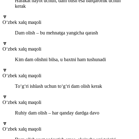
Harakat hayot uchun, dam olish esa barqarorlik uchun
kerak
🔽
O‘zbek xalq maqoli
Dam olish – bu mehnatga yangicha qarash
🔽
O‘zbek xalq maqoli
Kim dam olishni bilsa, u baxtni ham tushunadi
🔽
O‘zbek xalq maqoli
To‘g‘ri ishlash uchun to‘g‘ri dam olish kerak
🔽
O‘zbek xalq maqoli
Ruhiy dam olish – har qanday dardga davo
🔽
O‘zbek xalq maqoli