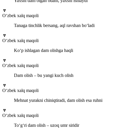
Yaxshi dam olgan odam, yaxshi ishlaydi
🔽
O‘zbek xalq maqoli
Tanaga tinchlik bersang, aql ravshan bo‘ladi
🔽
O‘zbek xalq maqoli
Ko‘p ishlagan dam olishga haqli
🔽
O‘zbek xalq maqoli
Dam olish – bu yangi kuch olish
🔽
O‘zbek xalq maqoli
Mehnat yurakni chiniqtiradi, dam olish esa ruhni
🔽
O‘zbek xalq maqoli
To‘g‘ri dam olish – uzoq umr siridir