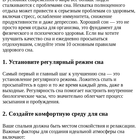
сталкиваются с проблемами сна. Нехватка полноценного
отдыха может привести к серьезным проблемам со здоровьем,
включая стресс, ослабление иммунитета, снижение
продуктивности и даже депрессию. Хороший сон — это не
просто время отдыха для организма, это фундамент для
физического и психического здоровья. Если вы хотите
улучшить качество сна и ежедневно просыпаться
отдохнувшим, следуйте этим 10 основным правилам
здорового сна.
1. Установите регулярный режим сна
Самый первый и главный шаг к улучшению сна — это
установление регулярного режима. Ложитесь спать и
просыпайтесь в одно и то же время каждый день, даже в
выходные. Регулярность сна помогает настроить внутренние
биологические часы, что значительно облегчает процесс
засыпания и пробуждения.
2. Создайте комфортную среду для сна
Ваше спальня должна быть местом спокойствия и релаксации.
Важные факторы для создания идеальной атмосферы сна
включают: