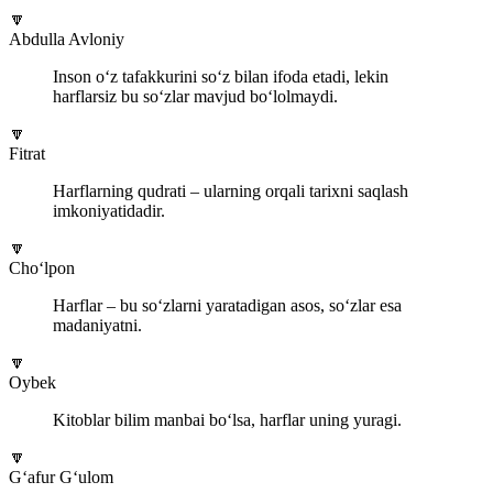
🔽
Abdulla Avloniy
Inson o‘z tafakkurini so‘z bilan ifoda etadi, lekin
harflarsiz bu so‘zlar mavjud bo‘lolmaydi.
🔽
Fitrat
Harflarning qudrati – ularning orqali tarixni saqlash
imkoniyatidadir.
🔽
Cho‘lpon
Harflar – bu so‘zlarni yaratadigan asos, so‘zlar esa
madaniyatni.
🔽
Oybek
Kitoblar bilim manbai bo‘lsa, harflar uning yuragi.
🔽
G‘afur G‘ulom