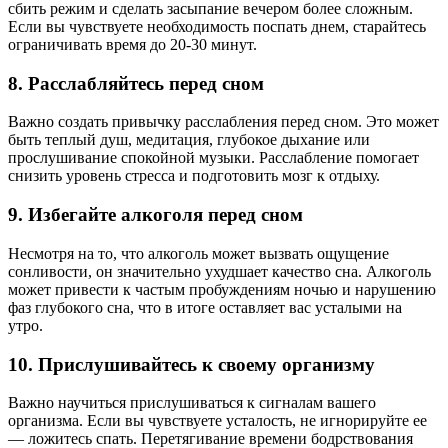
сбить режим и сделать засыпание вечером более сложным.
Если вы чувствуете необходимость поспать днем, старайтесь
ограничивать время до 20-30 минут.
8. Расслабляйтесь перед сном
Важно создать привычку расслабления перед сном. Это может
быть теплый душ, медитация, глубокое дыхание или
прослушивание спокойной музыки. Расслабление помогает
снизить уровень стресса и подготовить мозг к отдыху.
9. Избегайте алкоголя перед сном
Несмотря на то, что алкоголь может вызвать ощущение
сонливости, он значительно ухудшает качество сна. Алкоголь
может привести к частым пробуждениям ночью и нарушению
фаз глубокого сна, что в итоге оставляет вас усталыми на
утро.
10. Прислушивайтесь к своему организму
Важно научиться прислушиваться к сигналам вашего
организма. Если вы чувствуете усталость, не игнорируйте ее
— ложитесь спать. Перетягивание времени бодрствования