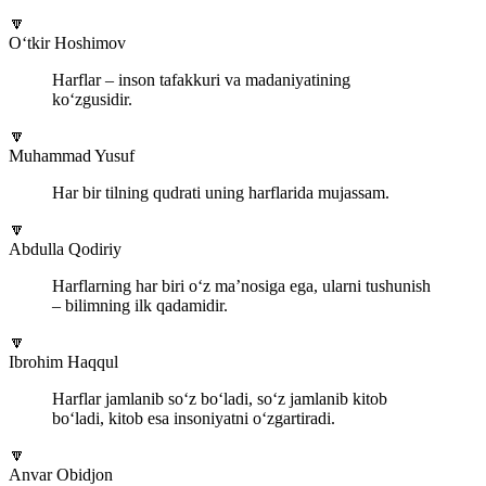
🔽
O‘tkir Hoshimov
Harflar – inson tafakkuri va madaniyatining
ko‘zgusidir.
🔽
Muhammad Yusuf
Har bir tilning qudrati uning harflarida mujassam.
🔽
Abdulla Qodiriy
Harflarning har biri o‘z ma’nosiga ega, ularni tushunish
– bilimning ilk qadamidir.
🔽
Ibrohim Haqqul
Harflar jamlanib so‘z bo‘ladi, so‘z jamlanib kitob
bo‘ladi, kitob esa insoniyatni o‘zgartiradi.
🔽
Anvar Obidjon