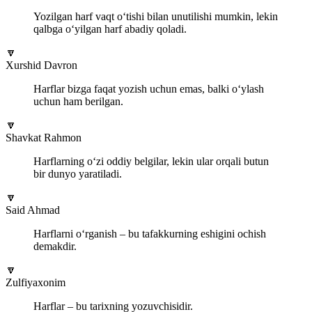
Yozilgan harf vaqt o‘tishi bilan unutilishi mumkin, lekin
qalbga o‘yilgan harf abadiy qoladi.
🔽
Xurshid Davron
Harflar bizga faqat yozish uchun emas, balki o‘ylash
uchun ham berilgan.
🔽
Shavkat Rahmon
Harflarning o‘zi oddiy belgilar, lekin ular orqali butun
bir dunyo yaratiladi.
🔽
Said Ahmad
Harflarni o‘rganish – bu tafakkurning eshigini ochish
demakdir.
🔽
Zulfiyaxonim
Harflar – bu tarixning yozuvchisidir.