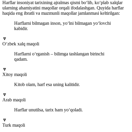
Harflar insoniyat tarixining ajralmas qismi bo‘lib, ko‘plab xalqlar
ularning ahamiyatini maqollar orqali ifodalashgan. Quyida harflar
haqida eng ibratli va mazmunli maqollar jamlanmasi keltirilgan:
Harflarni bilmagan inson, yo‘lni bilmagan yo‘lovchi
kabidir.
🔽
O‘zbek xalq maqoli
Harflarni o‘rganish – bilimga tashlangan birinchi
qadam.
🔽
Xitoy maqoli
Kitob olam, harf esa uning kalitidir.
🔽
Arab maqoli
Harflar unutilsa, tarix ham yo‘qoladi.
🔽
Turk maqoli