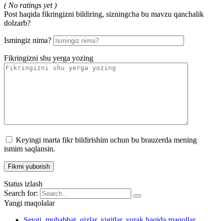
( No ratings yet )
Post haqida fikringizni bildiring, sizningcha bu mavzu qanchalik
dolzarb?
Ismingiz nima?
Fikringizni shu yerga yozing
Keyingi marta fikr bildirishim uchun bu brauzerda mening
ismim saqlansin.
Status izlash
Search for:
Yangi maqolalar
Sevgi, muhabbat, qizlar, yigitlar, yurak haqida maqollar