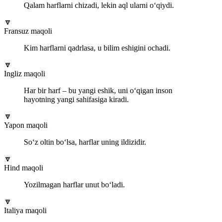
Qalam harflarni chizadi, lekin aql ularni o‘qiydi.
🔽
Fransuz maqoli
Kim harflarni qadrlasa, u bilim eshigini ochadi.
🔽
Ingliz maqoli
Har bir harf – bu yangi eshik, uni o‘qigan inson
hayotning yangi sahifasiga kiradi.
🔽
Yapon maqoli
So‘z oltin bo‘lsa, harflar uning ildizidir.
🔽
Hind maqoli
Yozilmagan harflar unut bo‘ladi.
🔽
Italiya maqoli