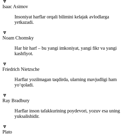
🔽
Isaac Asimov
Insoniyat harflar orqali bilimini kelajak avlodlarga
yetkazadi.
🔽
Noam Chomsky
Har bir harf – bu yangi imkoniyat, yangi fikr va yangi
kashfiyot.
🔽
Friedrich Nietzsche
Harflar yozilmagan taqdirda, ularning mavjudligi ham
yo‘qoladi.
🔽
Ray Bradbury
Harflar inson tafakkurining poydevori, yozuv esa uning
yuksalishidir.
🔽
Plato