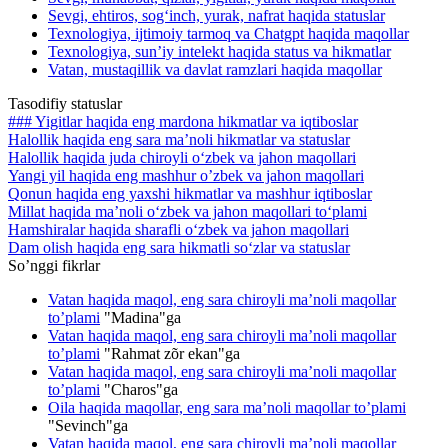
Sevgi, ehtiros, sog‘inch, yurak, nafrat haqida statuslar
Texnologiya, ijtimoiy tarmoq va Chatgpt haqida maqollar
Texnologiya, sun’iy intelekt haqida status va hikmatlar
Vatan, mustaqillik va davlat ramzlari haqida maqollar
Tasodifiy statuslar
### Yigitlar haqida eng mardona hikmatlar va iqtiboslar
Halollik haqida eng sara ma’noli hikmatlar va statuslar
Halollik haqida juda chiroyli o‘zbek va jahon maqollari
Yangi yil haqida eng mashhur o’zbek va jahon maqollari
Qonun haqida eng yaxshi hikmatlar va mashhur iqtiboslar
Millat haqida ma’noli o‘zbek va jahon maqollari to‘plami
Hamshiralar haqida sharafli o‘zbek va jahon maqollari
Dam olish haqida eng sara hikmatli so‘zlar va statuslar
So’nggi fikrlar
Vatan haqida maqol, eng sara chiroyli ma’noli maqollar
to’plami
"
Madina
"ga
Vatan haqida maqol, eng sara chiroyli ma’noli maqollar
to’plami
"
Rahmat zõr ekan
"ga
Vatan haqida maqol, eng sara chiroyli ma’noli maqollar
to’plami
"
Charos
"ga
Oila haqida maqollar, eng sara ma’noli maqollar to’plami
"
Sevinch
"ga
Vatan haqida maqol, eng sara chiroyli ma’noli maqollar