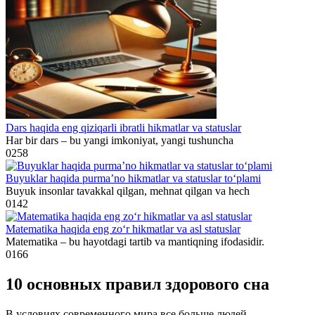
Dars haqida eng qiziqarli ibratli hikmatlar va statuslar
Har bir dars – bu yangi imkoniyat, yangi tushuncha
0
258
Buyuklar haqida purma’no hikmatlar va statuslar to‘plami
Buyuk insonlar tavakkal qilgan, mehnat qilgan va hech
0
142
Matematika haqida eng zo‘r hikmatlar va asl statuslar
Matematika – bu hayotdagi tartib va mantiqning ifodasidir.
0
166
10 основных правил здорового сна
В условиях современного мира все больше людей