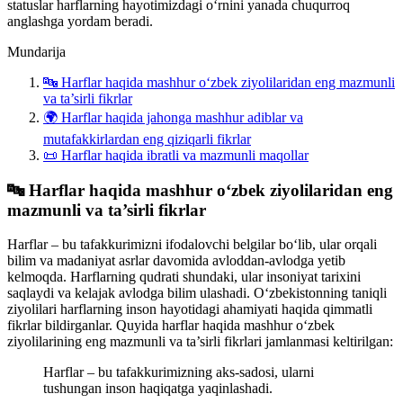
statuslar harflarning hayotimizdagi o‘rnini yanada chuqurroq
anglashga yordam beradi.
Mundarija
🔤 Harflar haqida mashhur o‘zbek ziyolilaridan eng mazmunli
va ta’sirli fikrlar
🌍 Harflar haqida jahonga mashhur adiblar va
mutafakkirlardan eng qiziqarli fikrlar
📜 Harflar haqida ibratli va mazmunli maqollar
🔤 Harflar haqida mashhur o‘zbek ziyolilaridan eng
mazmunli va ta’sirli fikrlar
Harflar – bu tafakkurimizni ifodalovchi belgilar bo‘lib, ular orqali
bilim va madaniyat asrlar davomida avloddan-avlodga yetib
kelmoqda. Harflarning qudrati shundaki, ular insoniyat tarixini
saqlaydi va kelajak avlodga bilim ulashadi. O‘zbekistonning taniqli
ziyolilari harflarning inson hayotidagi ahamiyati haqida qimmatli
fikrlar bildirganlar. Quyida harflar haqida mashhur o‘zbek
ziyolilarining eng mazmunli va ta’sirli fikrlari jamlanmasi keltirilgan:
Harflar – bu tafakkurimizning aks-sadosi, ularni
tushungan inson haqiqatga yaqinlashadi.