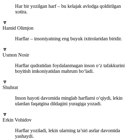
Har bir yozilgan harf – bu kelajak avlodga qoldirilgan
xotira.
🔽
Hamid Olimjon
Harflar – insoniyatning eng buyuk ixtirolaridan biridir.
🔽
Usmon Nosir
Harflar qudratidan foydalanmagan inson o‘z tafakkurini
boyitish imkoniyatidan mahrum bo‘ladi.
🔽
Shuhrat
Inson hayoti davomida minglab harflarni o‘qiydi, lekin
ulardan faqatgina dildagini yuragiga yozadi.
🔽
Erkin Vohidov
Harflar yoziladi, lekin ularning ta’siri asrlar davomida
yashaydi.