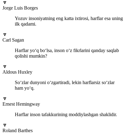
🔽
Jorge Luis Borges
Yozuv insoniyatning eng katta ixtirosi, harflar esa uning
ilk qadami.
🔽
Carl Sagan
Harflar yo‘q bo‘lsa, inson o‘z fikrlarini qanday saqlab
qolishi mumkin?
🔽
Aldous Huxley
So‘zlar dunyoni o‘zgartiradi, lekin harflarsiz so‘zlar
ham yo‘q.
🔽
Ernest Hemingway
Harflar inson tafakkurining moddiylashgan shaklidir.
🔽
Roland Barthes