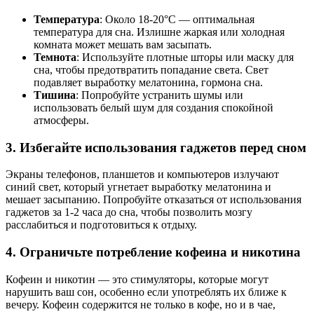
Температура
: Около 18-20°C — оптимальная
температура для сна. Излишне жаркая или холодная
комната может мешать вам засыпать.
Темнота
: Используйте плотные шторы или маску для
сна, чтобы предотвратить попадание света. Свет
подавляет выработку мелатонина, гормона сна.
Тишина
: Попробуйте устранить шумы или
использовать белый шум для создания спокойной
атмосферы.
3. Избегайте использования гаджетов перед сном
Экраны телефонов, планшетов и компьютеров излучают
синий свет, который угнетает выработку мелатонина и
мешает засыпанию. Попробуйте отказаться от использования
гаджетов за 1-2 часа до сна, чтобы позволить мозгу
расслабиться и подготовиться к отдыху.
4. Ограничьте потребление кофеина и никотина
Кофеин и никотин — это стимуляторы, которые могут
нарушить ваш сон, особенно если употреблять их ближе к
вечеру. Кофеин содержится не только в кофе, но и в чае,