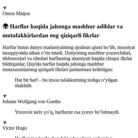
🔽
Omon Matjon
🌍 Harflar haqida jahonga mashhur adiblar va
mutafakkirlardan eng qiziqarli fikrlar
Harflar butun dunyo madaniyatining ajralmas qismi bo‘lib, insoniyat
taraqqiyotida ulkan o‘rin tutadi. Dunyoning mashhur yozuvchilari,
tilshunoslari va olimlari harflarning ahamiyati haqida chuqur fikrlar
bildirganlar. Quyida harflar haqida jahonga mashhur
mutaxassislarning qiziqarli fikrlari jamlanmasi keltirilgan:
Har bir harf – bu inson tafakkurining toshga o‘yilgan
shaklidir.
🔽
Johann Wolfgang von Goethe
Yozuvsiz tarix yo‘q, harflarsiz esa yozuv bo‘lolmaydi.
🔽
Victor Hugo