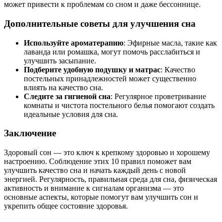
может привести к проблемам со сном и даже бессоннице.
Дополнительные советы для улучшения сна
Используйте ароматерапию
: Эфирные масла, такие как
лаванда или ромашка, могут помочь расслабиться и
улучшить засыпание.
Подберите удобную подушку и матрас
: Качество
постельных принадлежностей может существенно
влиять на качество сна.
Следите за гигиеной сна
: Регулярное проветривание
комнаты и чистота постельного белья помогают создать
идеальные условия для сна.
Заключение
Здоровый сон — это ключ к крепкому здоровью и хорошему
настроению. Соблюдение этих 10 правил поможет вам
улучшить качество сна и начать каждый день с новой
энергией. Регулярность, правильная среда для сна, физическая
активность и внимание к сигналам организма — это
основные аспекты, которые помогут вам улучшить сон и
укрепить общее состояние здоровья.