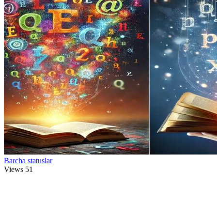
Barcha statuslar
Views
51