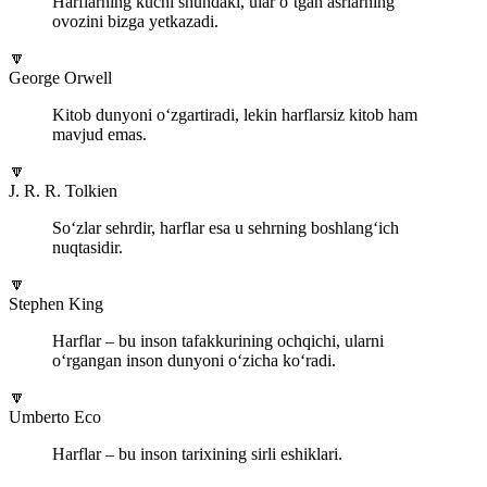
Harflarning kuchi shundaki, ular o‘tgan asrlarning
ovozini bizga yetkazadi.
🔽
George Orwell
Kitob dunyoni o‘zgartiradi, lekin harflarsiz kitob ham
mavjud emas.
🔽
J. R. R. Tolkien
So‘zlar sehrdir, harflar esa u sehrning boshlang‘ich
nuqtasidir.
🔽
Stephen King
Harflar – bu inson tafakkurining ochqichi, ularni
o‘rgangan inson dunyoni o‘zicha ko‘radi.
🔽
Umberto Eco
Harflar – bu inson tarixining sirli eshiklari.