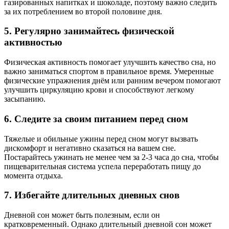
газированных напитках и шоколаде, поэтому важно следить
за их потреблением во второй половине дня.
5. Регулярно занимайтесь физической
активностью
Физическая активность помогает улучшить качество сна, но
важно заниматься спортом в правильное время. Умеренные
физические упражнения днём или ранним вечером помогают
улучшить циркуляцию крови и способствуют легкому
засыпанию.
6. Следите за своим питанием перед сном
Тяжелые и обильные ужины перед сном могут вызвать
дискомфорт и негативно сказаться на вашем сне.
Постарайтесь ужинать не менее чем за 2-3 часа до сна, чтобы
пищеварительная система успела переработать пищу до
момента отдыха.
7. Избегайте длительных дневных снов
Дневной сон может быть полезным, если он
кратковременный. Однако длительный дневной сон может