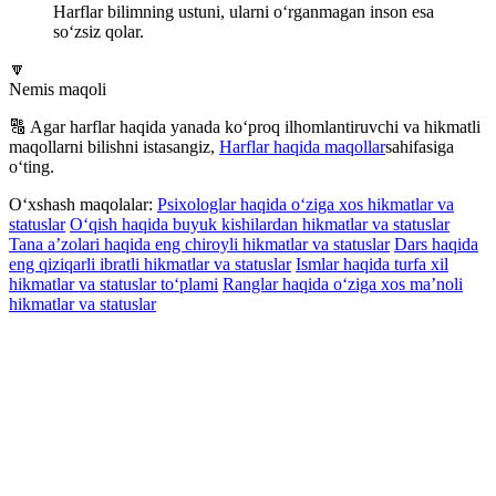
Harflar bilimning ustuni, ularni o‘rganmagan inson esa
so‘zsiz qolar.
🔽
Nemis maqoli
🔠 Agar harflar haqida yanada ko‘proq ilhomlantiruvchi va hikmatli
maqollarni bilishni istasangiz,
Harflar haqida maqollar
sahifasiga
o‘ting.
O‘xshash maqolalar:
Psixologlar haqida o‘ziga xos hikmatlar va
statuslar
O‘qish haqida buyuk kishilardan hikmatlar va statuslar
Tana a’zolari haqida eng chiroyli hikmatlar va statuslar
Dars haqida
eng qiziqarli ibratli hikmatlar va statuslar
Ismlar haqida turfa xil
hikmatlar va statuslar to‘plami
Ranglar haqida o‘ziga xos ma’noli
hikmatlar va statuslar