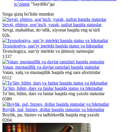
to’plami
"
Saydillo
"ga
Sizga qiziq bo'lishi mumkin
Sevgi, ehtiros, sog‘inch, yurak, nafrat haqida statuslar
Sevgi, muhabbat, do‘stlik, xiyonat haqida eng ta’sirli
0
2k.
Texnologiya, sun’iy intelekt haqida status va hikmatlar
Texnologiya, sun‘iy intelekt va ijtimoiy tarmoqlar
1
337
Vatan, mustaqillik va davlat ramzlari haqida statuslar
Vatan, xalq va mustaqillik haqida eng sara aforizmlar
0
112
Ta‘lim, bilim, dars va fanlar haqida status va hikmatlar
Ta’lim, bilim, dars va fanlar haqida eng yaxshi statuslar
0
580
Boylik, pul, biznes, dollar haqida statuslar va hikmatlar
Boylik, pu, biznes va tadbirkorlik haqida eng yaxshi
0
204