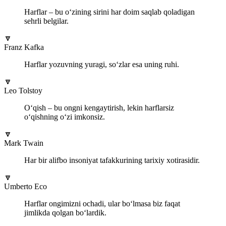
Harflar – bu o‘zining sirini har doim saqlab qoladigan
sehrli belgilar.
🔽
Franz Kafka
Harflar yozuvning yuragi, so‘zlar esa uning ruhi.
🔽
Leo Tolstoy
O‘qish – bu ongni kengaytirish, lekin harflarsiz
o‘qishning o‘zi imkonsiz.
🔽
Mark Twain
Har bir alifbo insoniyat tafakkurining tarixiy xotirasidir.
🔽
Umberto Eco
Harflar ongimizni ochadi, ular bo‘lmasa biz faqat
jimlikda qolgan bo‘lardik.