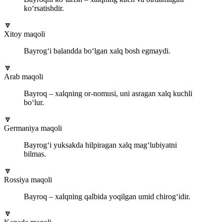
ko‘rsatishdir.
🔽
Xitoy maqoli
Bayrog‘i balandda bo‘lgan xalq bosh egmaydi.
🔽
Arab maqoli
Bayroq – xalqning or-nomusi, uni asragan xalq kuchli
bo‘lur.
🔽
Germaniya maqoli
Bayrog‘i yuksakda hilpiragan xalq mag‘lubiyatni
bilmas.
🔽
Rossiya maqoli
Bayroq – xalqning qalbida yoqilgan umid chirog‘idir.
🔽