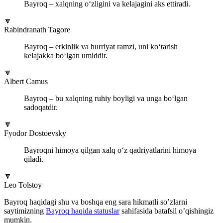
Bayroq – xalqning o‘zligini va kelajagini aks ettiradi.
🔽
Rabindranath Tagore
Bayroq – erkinlik va hurriyat ramzi, uni ko‘tarish
kelajakka bo‘lgan umiddir.
🔽
Albert Camus
Bayroq – bu xalqning ruhiy boyligi va unga bo‘lgan
sadoqatdir.
🔽
Fyodor Dostoevsky
Bayroqni himoya qilgan xalq o‘z qadriyatlarini himoya
qiladi.
🔽
Leo Tolstoy
Bayroq haqidagi shu va boshqa eng sara hikmatli so’zlarni
saytimizning
Bayroq haqida statuslar
sahifasida batafsil o’qishingiz
mumkin.