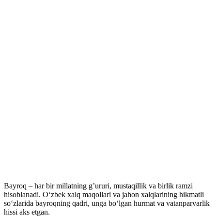
Bayroq – har bir millatning g’ururi, mustaqillik va birlik ramzi
hisoblanadi. O‘zbek xalq maqollari va jahon xalqlarining hikmatli
so‘zlarida bayroqning qadri, unga bo‘lgan hurmat va vatanparvarlik
hissi aks etgan.