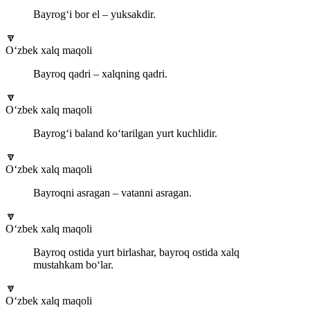
Bayrog‘i bor el – yuksakdir.
🔽
O‘zbek xalq maqoli
Bayroq qadri – xalqning qadri.
🔽
O‘zbek xalq maqoli
Bayrog‘i baland ko‘tarilgan yurt kuchlidir.
🔽
O‘zbek xalq maqoli
Bayroqni asragan – vatanni asragan.
🔽
O‘zbek xalq maqoli
Bayroq ostida yurt birlashar, bayroq ostida xalq
mustahkam bo‘lar.
🔽
O‘zbek xalq maqoli