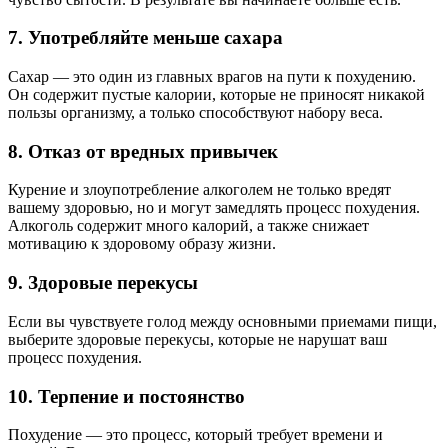
7. Употребляйте меньше сахара
Сахар — это один из главных врагов на пути к похудению.
Он содержит пустые калории, которые не приносят никакой
пользы организму, а только способствуют набору веса.
8. Отказ от вредных привычек
Курение и злоупотребление алкоголем не только вредят
вашему здоровью, но и могут замедлять процесс похудения.
Алкоголь содержит много калорий, а также снижает
мотивацию к здоровому образу жизни.
9. Здоровые перекусы
Если вы чувствуете голод между основными приемами пищи,
выберите здоровые перекусы, которые не нарушат ваш
процесс похудения.
10. Терпение и постоянство
Похудение — это процесс, который требует времени и