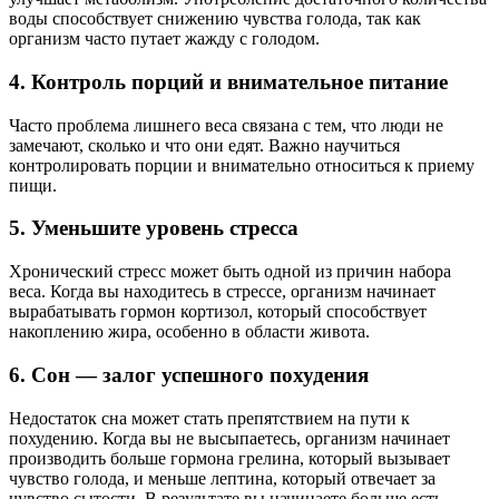
воды способствует снижению чувства голода, так как
организм часто путает жажду с голодом.
4. Контроль порций и внимательное питание
Часто проблема лишнего веса связана с тем, что люди не
замечают, сколько и что они едят. Важно научиться
контролировать порции и внимательно относиться к приему
пищи.
5. Уменьшите уровень стресса
Хронический стресс может быть одной из причин набора
веса. Когда вы находитесь в стрессе, организм начинает
вырабатывать гормон кортизол, который способствует
накоплению жира, особенно в области живота.
6. Сон — залог успешного похудения
Недостаток сна может стать препятствием на пути к
похудению. Когда вы не высыпаетесь, организм начинает
производить больше гормона грелина, который вызывает
чувство голода, и меньше лептина, который отвечает за
чувство сытости. В результате вы начинаете больше есть.