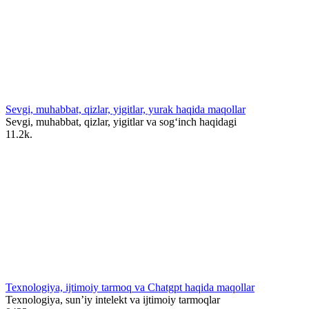
Sevgi, muhabbat, qizlar, yigitlar, yurak haqida maqollar
Sevgi, muhabbat, qizlar, yigitlar va sog‘inch haqidagi
1
1.2k.
Texnologiya, ijtimoiy tarmoq va Chatgpt haqida maqollar
Texnologiya, sun’iy intelekt va ijtimoiy tarmoqlar