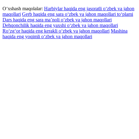
O‘xshash maqolalar:
Harbiylar haqida eng jasoratli o‘zbek va jahon
maqollari
Gerb haqida eng sara o‘zbek va jahon maqollari to‘plami
Dars haqida eng sara ma’noli o‘zbek va jahon maqollari
Dehqonchilik haqida eng yaxshi o‘zbek va jahon maqollari
Ro‘zg‘or haqida eng kerakli o‘zbek va jahon maqollari
Mashina
haqida eng yoqimli o‘zbek va jahon maqollari