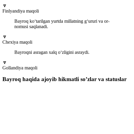
🔽
Finlyandiya maqoli
Bayroq ko‘tarilgan yurtda millatning g‘ururi va or-
nomusi saqlanadi.
🔽
Chexiya maqoli
Bayroqni asragan xalq o‘zligini asraydi.
🔽
Gollandiya maqoli
Bayroq haqida ajoyib hikmatli so’zlar va statuslar