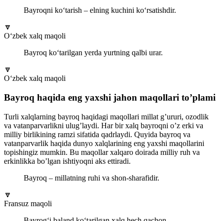
Bayroqni ko‘tarish – elning kuchini ko‘rsatishdir.
🔽
O‘zbek xalq maqoli
Bayroq ko‘tarilgan yerda yurtning qalbi urar.
🔽
O‘zbek xalq maqoli
Bayroq haqida eng yaxshi jahon maqollari to’plami
Turli xalqlarning bayroq haqidagi maqollari millat g’ururi, ozodlik
va vatanparvarlikni ulug’laydi. Har bir xalq bayroqni o’z erki va
milliy birlikining ramzi sifatida qadrlaydi. Quyida bayroq va
vatanparvarlik haqida dunyo xalqlarining eng yaxshi maqollarini
topishingiz mumkin. Bu maqollar xalqaro doirada milliy ruh va
erkinlikka bo’lgan ishtiyoqni aks ettiradi.
Bayroq – millatning ruhi va shon-sharafidir.
🔽
Fransuz maqoli
Bayrog‘i baland ko‘tarilgan xalq hech qachon