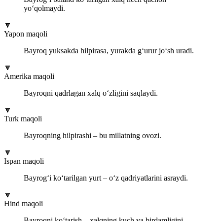
yo‘qolmaydi.
🔽
Yapon maqoli
Bayroq yuksakda hilpirasa, yurakda g‘urur jo‘sh uradi.
🔽
Amerika maqoli
Bayroqni qadrlagan xalq o‘zligini saqlaydi.
🔽
Turk maqoli
Bayroqning hilpirashi – bu millatning ovozi.
🔽
Ispan maqoli
Bayrog‘i ko‘tarilgan yurt – o‘z qadriyatlarini asraydi.
🔽
Hind maqoli
Bayroqni ko‘tarish – xalqning kuch va birdamligini