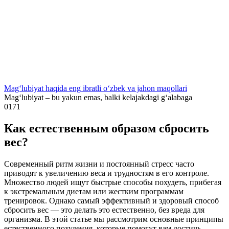
Mag‘lubiyat haqida eng ibratli o‘zbek va jahon maqollari
Mag‘lubiyat – bu yakun emas, balki kelajakdagi g‘alabaga
0
171
Как естественным образом сбросить
вес?
Современный ритм жизни и постоянный стресс часто
приводят к увеличению веса и трудностям в его контроле.
Множество людей ищут быстрые способы похудеть, прибегая
к экстремальным диетам или жестким программам
тренировок. Однако самый эффективный и здоровый способ
сбросить вес — это делать это естественно, без вреда для
организма. В этой статье мы рассмотрим основные принципы
естественного похудения, которые помогут вам достичь