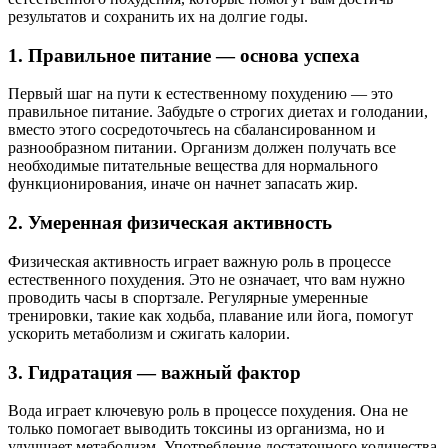
результатов и сохранить их на долгие годы.
1. Правильное питание — основа успеха
Первый шаг на пути к естественному похудению — это
правильное питание. Забудьте о строгих диетах и голодании,
вместо этого сосредоточьтесь на сбалансированном и
разнообразном питании. Организм должен получать все
необходимые питательные вещества для нормального
функционирования, иначе он начнет запасать жир.
2. Умеренная физическая активность
Физическая активность играет важную роль в процессе
естественного похудения. Это не означает, что вам нужно
проводить часы в спортзале. Регулярные умеренные
тренировки, такие как ходьба, плавание или йога, помогут
ускорить метаболизм и сжигать калории.
3. Гидратация — важный фактор
Вода играет ключевую роль в процессе похудения. Она не
только помогает выводить токсины из организма, но и
улучшает метаболизм. Употребление достаточного количества