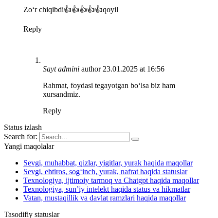
Zoʻr chiqibdi👍👍👍👍👍qoyil
Reply
Sayt admini
author
23.01.2025 at 16:56
Rahmat, foydasi tegayotgan bo‘lsa biz ham
xursandmiz.
Reply
Status izlash
Search for:
Yangi maqolalar
Sevgi, muhabbat, qizlar, yigitlar, yurak haqida maqollar
Sevgi, ehtiros, sog‘inch, yurak, nafrat haqida statuslar
Texnologiya, ijtimoiy tarmoq va Chatgpt haqida maqollar
Texnologiya, sun’iy intelekt haqida status va hikmatlar
Vatan, mustaqillik va davlat ramzlari haqida maqollar
Tasodifiy statuslar