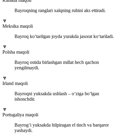
Kanada maqoli
Bayroqning ranglari xalqning ruhini aks ettiradi.
🔽
Meksika maqoli
Bayroq ko‘tarilgan joyda yurakda jasorat ko‘tariladi.
🔽
Polsha maqoli
Bayroq ostida birlashgan millat hech qachon
yengilmaydi.
🔽
Irland maqoli
Bayroqni yuksakda ushlash – o‘ziga bo‘lgan
ishonchdir.
🔽
Portugaliya maqoli
Bayrog‘i yuksakda hilpiragan el tinch va barqaror
yashaydi.