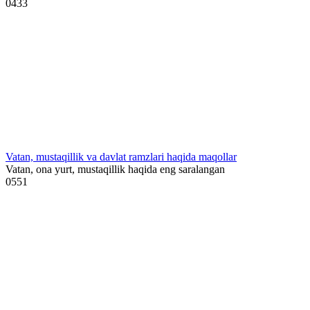
0
433
Vatan, mustaqillik va davlat ramzlari haqida maqollar
Vatan, ona yurt, mustaqillik haqida eng saralangan
0
551