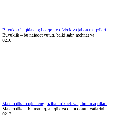
Buyuklar haqida eng haqqoniy o‘zbek va jahon maqollari
Buyuklik – bu nafaqat yutuq, balki sabr, mehnat va
0
210
Matematika haqida eng jozibali o‘zbek va jahon maqollari
Matematika – bu mantiq, aniqlik va olam qonuniyatlarini
0
213