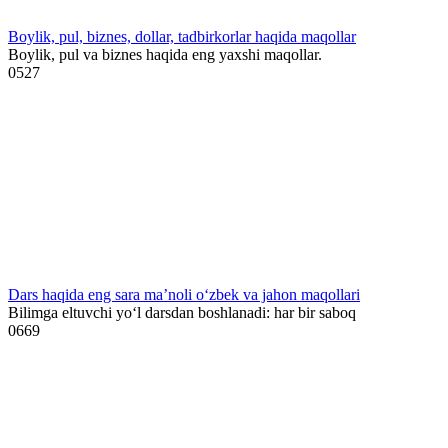
Boylik, pul, biznes, dollar, tadbirkorlar haqida maqollar
Boylik, pul va biznes haqida eng yaxshi maqollar.
0
527
Dars haqida eng sara ma’noli o‘zbek va jahon maqollari
Bilimga eltuvchi yo‘l darsdan boshlanadi: har bir saboq
0
669