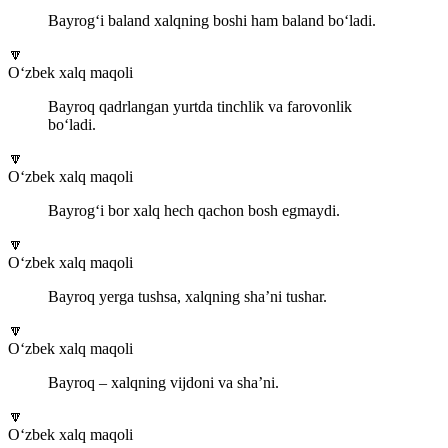
Bayrog‘i baland xalqning boshi ham baland bo‘ladi.
🔽
O‘zbek xalq maqoli
Bayroq qadrlangan yurtda tinchlik va farovonlik
bo‘ladi.
🔽
O‘zbek xalq maqoli
Bayrog‘i bor xalq hech qachon bosh egmaydi.
🔽
O‘zbek xalq maqoli
Bayroq yerga tushsa, xalqning sha’ni tushar.
🔽
O‘zbek xalq maqoli
Bayroq – xalqning vijdoni va sha’ni.
🔽
O‘zbek xalq maqoli