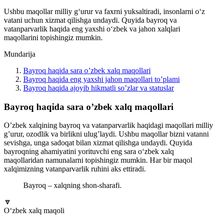
Ushbu maqollar milliy g‘urur va faxrni yuksaltiradi, insonlarni o‘z
vatani uchun xizmat qilishga undaydi. Quyida bayroq va
vatanparvarlik haqida eng yaxshi o‘zbek va jahon xalqlari
maqollarini topishingiz mumkin.
Mundarija
Bayroq haqida sara o’zbek xalq maqollari
Bayroq haqida eng yaxshi jahon maqollari to’plami
Bayroq haqida ajoyib hikmatli so’zlar va statuslar
Bayroq haqida sara o’zbek xalq maqollari
O’zbek xalqining bayroq va vatanparvarlik haqidagi maqollari milliy
g’urur, ozodlik va birlikni ulug’laydi. Ushbu maqollar bizni vatanni
sevishga, unga sadoqat bilan xizmat qilishga undaydi. Quyida
bayroqning ahamiyatini yorituvchi eng sara o‘zbek xalq
maqollaridan namunalarni topishingiz mumkin. Har bir maqol
xalqimizning vatanparvarlik ruhini aks ettiradi.
Bayroq – xalqning shon-sharafi.
🔽
O‘zbek xalq maqoli