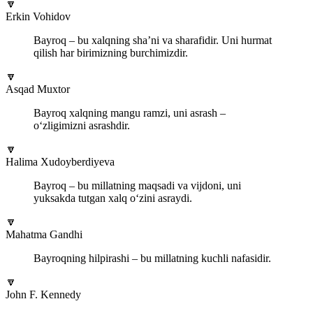
🔽
Erkin Vohidov
Bayroq – bu xalqning sha’ni va sharafidir. Uni hurmat
qilish har birimizning burchimizdir.
🔽
Asqad Muxtor
Bayroq xalqning mangu ramzi, uni asrash –
o‘zligimizni asrashdir.
🔽
Halima Xudoyberdiyeva
Bayroq – bu millatning maqsadi va vijdoni, uni
yuksakda tutgan xalq o‘zini asraydi.
🔽
Mahatma Gandhi
Bayroqning hilpirashi – bu millatning kuchli nafasidir.
🔽
John F. Kennedy