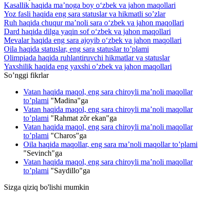
Kasallik haqida ma’noga boy o‘zbek va jahon maqollari
Yoz fasli haqida eng sara statuslar va hikmatli so’zlar
Ruh haqida chuqur ma’noli sara o‘zbek va jahon maqollari
Dard haqida dilga yaqin sof o‘zbek va jahon maqollari
Mevalar haqida eng sara ajoyib o‘zbek va jahon maqollari
Oila haqida statuslar, eng sara statuslar to’plami
Olimpiada haqida ruhlantiruvchi hikmatlar va statuslar
Yaxshilik haqida eng yaxshi o’zbek va jahon maqollari
So’nggi fikrlar
Vatan haqida maqol, eng sara chiroyli ma’noli maqollar
to’plami
"
Madina
"ga
Vatan haqida maqol, eng sara chiroyli ma’noli maqollar
to’plami
"
Rahmat zõr ekan
"ga
Vatan haqida maqol, eng sara chiroyli ma’noli maqollar
to’plami
"
Charos
"ga
Oila haqida maqollar, eng sara ma’noli maqollar to’plami
"
Sevinch
"ga
Vatan haqida maqol, eng sara chiroyli ma’noli maqollar
to’plami
"
Saydillo
"ga
Sizga qiziq bo'lishi mumkin