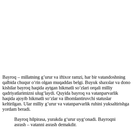
Bayroq – millatning g’urur va iftixor ramzi, har bir vatandoshning
qalbida chuqur o‘rin olgan muqaddas belgi. Buyuk shaxslar va dono
kishilar bayroq haqida aytgan hikmatli so‘zlari orqali milliy
qadriyatlarimizni ulug‘laydi. Quyida bayroq va vatanparvarlik
haqida ajoyib hikmatli so‘zlar va ilhomlantiruvchi statuslar
keltirilgan. Ular milliy g’urur va vatanparvarlik ruhini yuksaltirishga
yordam beradi.
Bayroq hilpirasa, yurakda g‘urur uyg‘onadi. Bayroqni
asrash – vatanni asrash demakdir.